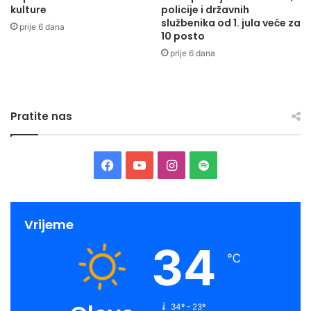
kulture
policije i državnih
službenika od 1. jula veće za
prije 6 dana
10 posto
prije 6 dana
Pratite nas
Facebook
YouTube
Instagram
Spotify
Vrijeme
34
℃
34º - 23º