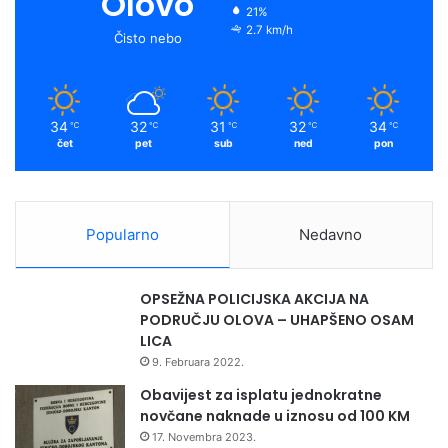
Olovo
21%
2.7 km/h
Čisto nebo
34
32
31
32
34
℃
℃
℃
℃
℃
čet
pet
sub
ned
pon
Popularno
Nedavno
OPSEŽNA POLICIJSKA AKCIJA NA
PODRUČJU OLOVA – UHAPŠENO OSAM
LICA
9. Februara 2022.
Obavijest za isplatu jednokratne
novčane naknade u iznosu od 100 KM
17. Novembra 2023.