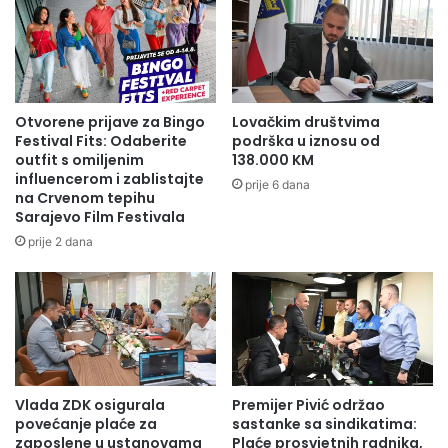
Otvorene prijave za Bingo
Lovačkim društvima
Festival Fits: Odaberite
podrška u iznosu od
outfit s omiljenim
138.000 KM
influencerom i zablistajte
prije 6 dana
na Crvenom tepihu
Sarajevo Film Festivala
prije 2 dana
Vlada ZDK osigurala
Premijer Pivić održao
povećanje plaće za
sastanke sa sindikatima:
zaposlene u ustanovama
Plaće prosvjetnih radnika,