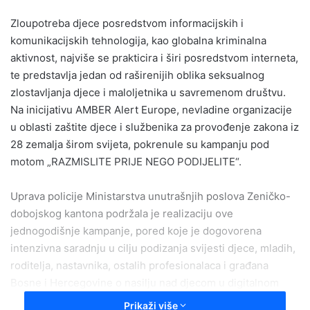
email
Zloupotreba djece posredstvom informacijskih i
komunikacijskih tehnologija, kao globalna kriminalna
aktivnost, najviše se prakticira i širi posredstvom interneta,
te predstavlja jedan od raširenijih oblika seksualnog
zlostavljanja djece i maloljetnika u savremenom društvu.
Na inicijativu AMBER Alert Europe, nevladine organizacije
u oblasti zaštite djece i službenika za provođenje zakona iz
28 zemalja širom svijeta, pokrenule su kampanju pod
motom „RAZMISLITE PRIJE NEGO PODIJELITE“.
Uprava policije Ministarstva unutrašnjih poslova Zeničko-
dobojskog kantona podržala je realizaciju ove
jednogodišnje kampanje, pored koje je dogovorena
intenzivna saradnju u cilju podizanja svijesti djece, mladih,
roditelja, nastavnika, ostalih profesionalaca i građana
Bosne i Hercegovine o nasilju nad djecom u digitalnom
okruženju i mogućnostima njegovog adekvatnog
Prikaži više