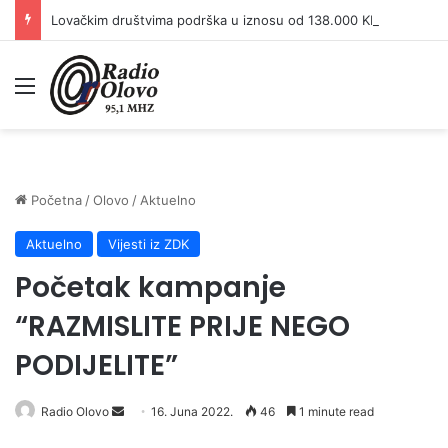
Lovačkim društvima podrška u iznosu od 138.000 KM
Meni
Početna
/
Olovo
/
Aktuelno
Aktuelno
Vijesti iz ZDK
Početak kampanje
“RAZMISLITE PRIJE NEGO
PODIJELITE”
Send
Radio Olovo
16. Juna 2022.
46
1 minute read
an