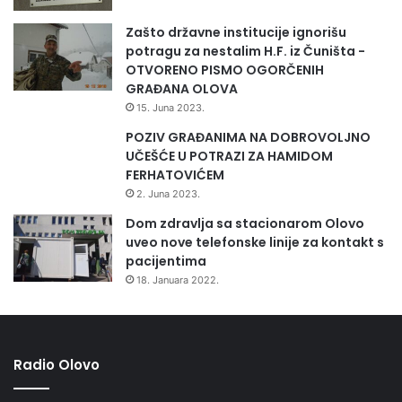
Zašto državne institucije ignorišu
potragu za nestalim H.F. iz Čuništa -
OTVORENO PISMO OGORČENIH
GRAĐANA OLOVA
15. Juna 2023.
POZIV GRAĐANIMA NA DOBROVOLJNO
UČEŠĆE U POTRAZI ZA HAMIDOM
FERHATOVIĆEM
2. Juna 2023.
Dom zdravlja sa stacionarom Olovo
uveo nove telefonske linije za kontakt s
pacijentima
18. Januara 2022.
Radio Olovo