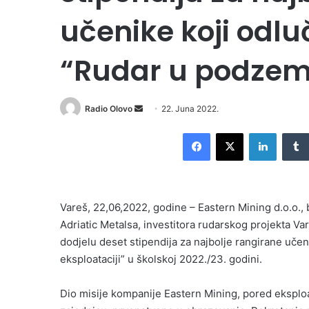
učenike koji odlu
“Rudar u podzemn
Send
Radio Olovo
22. Juna 2022.
an
Facebook
X
LinkedI
email
Vareš, 22,06,2022, godine – Eastern Mining d.o.o.
Adriatic Metalsa, investitora rudarskog projekta Va
dodjelu deset stipendija za najbolje rangirane uče
eksploataciji” u školskoj 2022./23. godini.
Dio misije kompanije Eastern Mining, pored eksploat