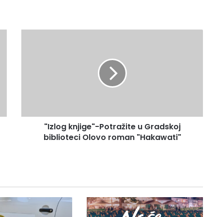
"Izlog
knjige"-
Potražite
u
Gradskoj
biblioteci
Olovo
roman
"Hakawati"
"Izlog knjige"-Potražite u Gradskoj
biblioteci Olovo roman "Hakawati"