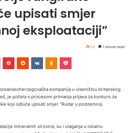
če upisati smjer
oj eksploataciji”
53
1 minute read
n
Tumblr
Pinterest
Reddit
VKontakte
Odnoklassniki
Pocket
, bosanskohercegovačka kompanija u vlasništvu britanskog
reš, je počela s procesom primanja prijava za konkurs za
nike koji odluče upisati smjer “Rudar u podzemnoj
acije mineralnih sirovina, su i ulaganja u lokalnu