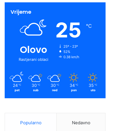
Vrijeme
25
℃
Olovo
25º - 23º
52%
0.38 km/h
Rastjerani oblaci
24
30
30
34
35
℃
℃
℃
℃
℃
pet
sub
ned
pon
uto
Popularno
Nedavno