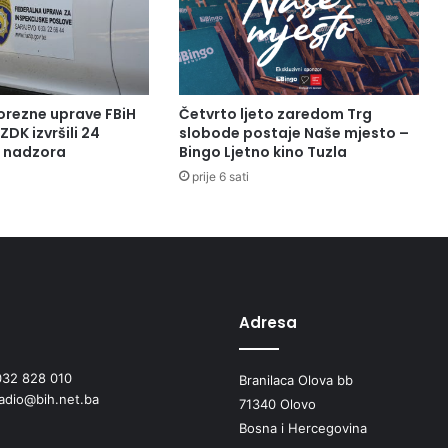
orezne uprave FBiH
Četvrto ljeto zaredom Trg
ZDK izvršili 24
slobode postaje Naše mjesto –
a nadzora
Bingo Ljetno kino Tuzla
prije 6 sati
Adresa
032 828 010
Branilaca Olova bb
radio@bih.net.ba
71340 Olovo
Bosna i Hercegovina