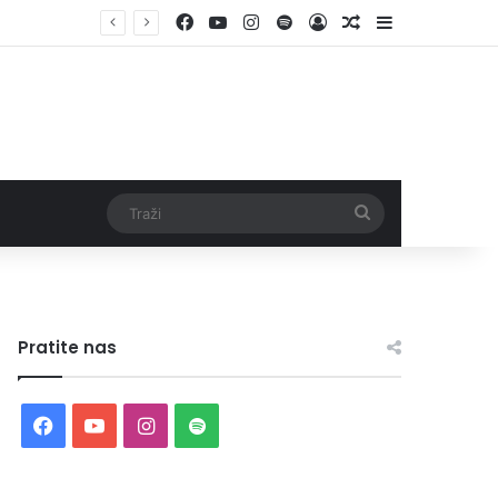
Facebook
YouTube
Instagram
Spotify
Log In
Random Article
Sidebar
Traži
Pratite nas
Facebook
YouTube
Instagram
Spotify