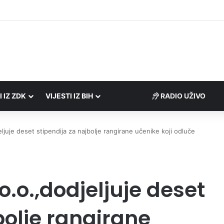
rezne uprave FBiH na području ZDK izvršili 24 inspekcijska nadzora
I IZ ZDK
VIJESTI IZ BIH
RADIO UŽIVO
ljuje deset stipendija za najbolje rangirane učenike koji odluče
o.o.,dodjeljuje deset
bolje rangirane