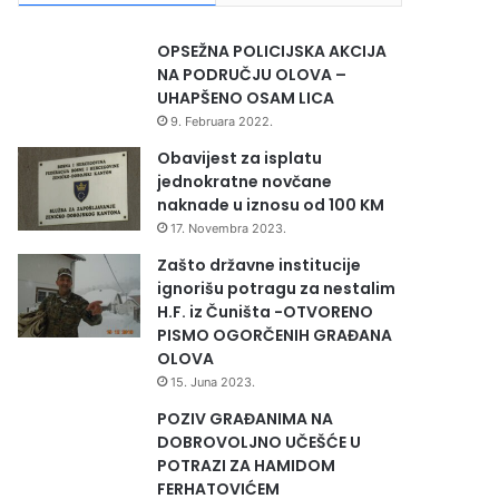
OPSEŽNA POLICIJSKA AKCIJA
NA PODRUČJU OLOVA –
UHAPŠENO OSAM LICA
9. Februara 2022.
Obavijest za isplatu
jednokratne novčane
naknade u iznosu od 100 KM
17. Novembra 2023.
Zašto državne institucije
ignorišu potragu za nestalim
H.F. iz Čuništa -OTVORENO
PISMO OGORČENIH GRAĐANA
OLOVA
15. Juna 2023.
POZIV GRAĐANIMA NA
DOBROVOLJNO UČEŠĆE U
POTRAZI ZA HAMIDOM
FERHATOVIĆEM