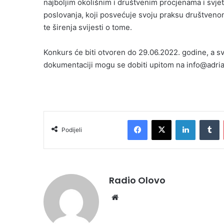
najboljim okolišnim i društvenim procjenama i sv
poslovanja, koji posvećuje svoju praksu društvenom 
te širenja svijesti o tome.
Konkurs će biti otvoren do 29.06.2022. godine, a sv
dokumentaciji mogu se dobiti upitom na info@adri
Facebook
X
LinkedIn
T
Podijeli
Radio Olovo
Website