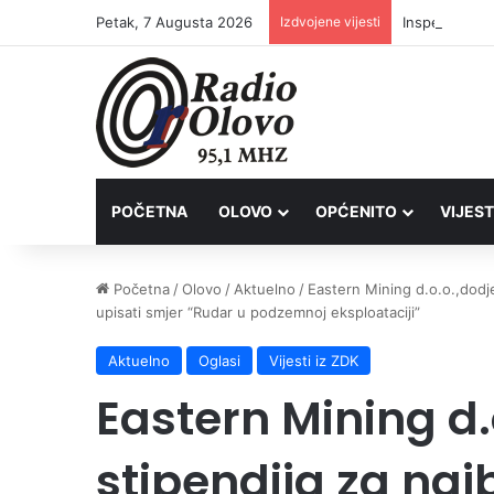
Petak, 7 Augusta 2026
Izdvojene vijesti
Inspektori Po
POČETNA
OLOVO
OPĆENITO
VIJEST
Početna
/
Olovo
/
Aktuelno
/
Eastern Mining d.o.o.,dodje
upisati smjer “Rudar u podzemnoj eksploataciji”
Aktuelno
Oglasi
Vijesti iz ZDK
Eastern Mining d.
stipendija za naj