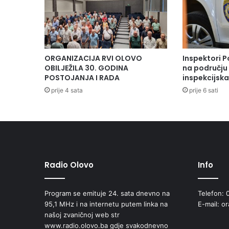
ORGANIZACIJA RVI OLOVO
Inspektori P
OBILJEŽILA 30. GODINA
na području 
POSTOJANJA I RADA
inspekcijsk
prije 4 sata
prije 6 sati
Radio Olovo
Info
Program se emituje 24. sata dnevno na
Telefon: 
95,1 MHz i na internetu putem linka na
E-mail: o
našoj zvaničnoj web str
www.radio.olovo.ba gdje svakodnevno