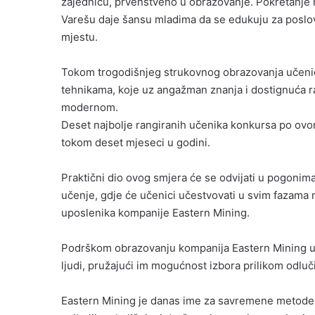
zajednicu, prvenstveno u obrazovanje. Pokretanje
Varešu daje šansu mladima da se edukuju za poslov
mjestu.
Tokom trogodišnjeg strukovnog obrazovanja učenic
tehnikama, koje uz angažman znanja i dostignuća raz
modernom.
Deset najbolje rangiranih učenika konkursa po ov
tokom deset mjeseci u godini.
Praktični dio ovog smjera će se odvijati u pogonim
učenje, gdje će učenici učestvovati u svim fazama
uposlenika kompanije Eastern Mining.
Podrškom obrazovanju kompanija Eastern Mining ulaž
ljudi, pružajući im mogućnost izbora prilikom odluči
Eastern Mining je danas ime za savremene metode r