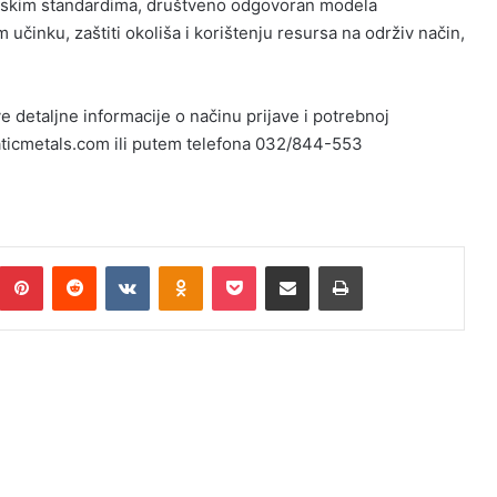
jetskim standardima, društveno odgovoran modela
učinku, zaštiti okoliša i korištenju resursa na održiv način,
e detaljne informacije o načinu prijave i potrebnoj
aticmetals.com ili putem telefona 032/844-553
umblr
Pinterest
Reddit
VKontakte
Odnoklassniki
Pocket
Podijeli putem Emaila
Print