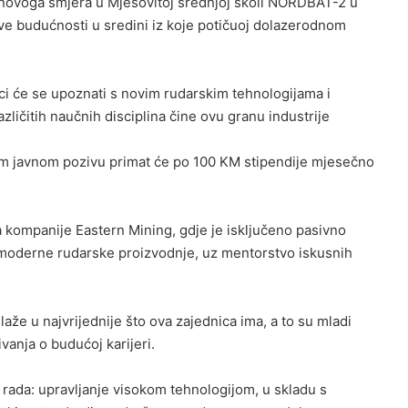
 novoga smjera u Mješovitoj srednjoj školi NORDBAT-2 u
e budućnosti u sredini iz koje potičuoj dolazerodnom
i će se upoznati s novim rudarskim tehnologijama i
ličitih naučnih disciplina čine ovu granu industrije
om javnom pozivu primat će po 100 KM stipendije mjesečno
a kompanije Eastern Mining, gdje je isključeno pasivno
 moderne rudarske proizvodnje, uz mentorstvo iskusnih
e u najvrijednije što ova zajednica ima, a to su mladi
vanja o budućoj karijeri.
ada: upravljanje visokom tehnologijom, u skladu s