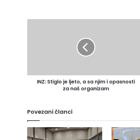
INZ:
Stiglo
je
ljeto,
a
sa
njim
i
opasnosti
INZ: Stiglo je ljeto, a sa njim i opasnosti
za
naš
za naš organizam
organizam
Povezani članci