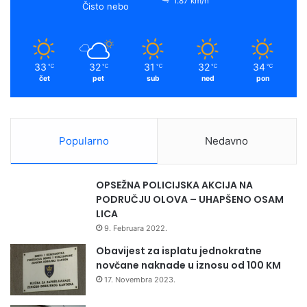
1.87 km/h
Čisto nebo
33
32
31
32
34
℃
℃
℃
℃
℃
čet
pet
sub
ned
pon
Popularno
Nedavno
OPSEŽNA POLICIJSKA AKCIJA NA
PODRUČJU OLOVA – UHAPŠENO OSAM
LICA
9. Februara 2022.
Obavijest za isplatu jednokratne
novčane naknade u iznosu od 100 KM
17. Novembra 2023.