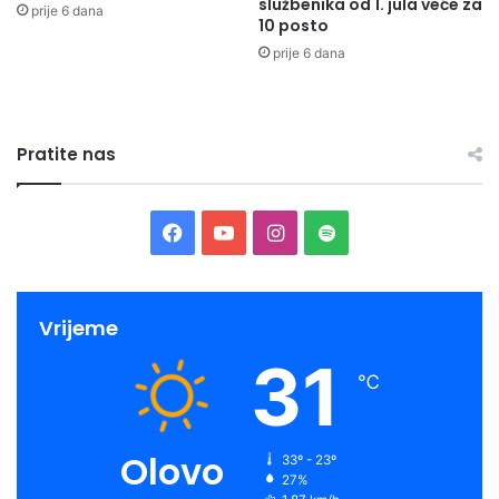
službenika od 1. jula veće za
prije 6 dana
10 posto
prije 6 dana
Pratite nas
Facebook
YouTube
Instagram
Spotify
Vrijeme
31
℃
Olovo
33º - 23º
27%