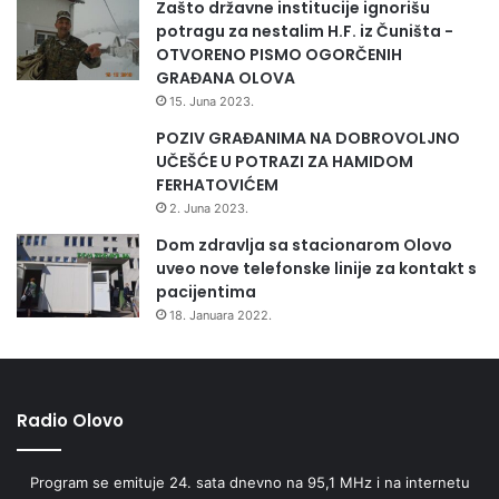
Zašto državne institucije ignorišu
potragu za nestalim H.F. iz Čuništa -
OTVORENO PISMO OGORČENIH
GRAĐANA OLOVA
15. Juna 2023.
POZIV GRAĐANIMA NA DOBROVOLJNO
UČEŠĆE U POTRAZI ZA HAMIDOM
FERHATOVIĆEM
2. Juna 2023.
Dom zdravlja sa stacionarom Olovo
uveo nove telefonske linije za kontakt s
pacijentima
18. Januara 2022.
Radio Olovo
Program se emituje 24. sata dnevno na 95,1 MHz i na internetu