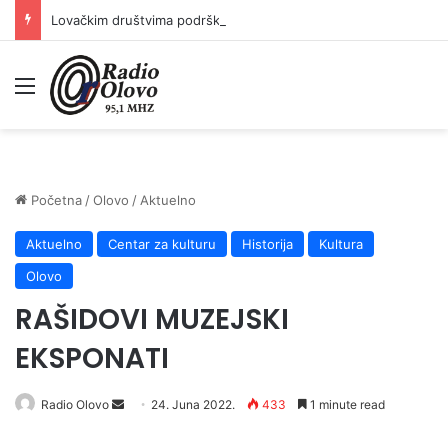
Lovačkim društvima podrška u iznosu od 138.000 KM
Meni
Početna
/
Olovo
/
Aktuelno
Aktuelno
Centar za kulturu
Historija
Kultura
Olovo
RAŠIDOVI MUZEJSKI
EKSPONATI
Send
Radio Olovo
24. Juna 2022.
433
1 minute read
an