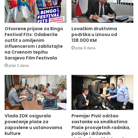
Otvorene prijave za Bingo
Lovačkim društvima
Festival Fits: Odaberite
podrška u iznosu od
outfit s omiljenim
138.000 KM
influencerom i zablistajte
prije 6 dana
na Crvenom tepihu
Sarajevo Film Festivala
prije 2 dana
Vlada ZDK osigurala
Premijer Pivić održao
povećanje plaće za
sastanke sa sindikatima:
zaposlene u ustanovama
Plaće prosvjetnih radnika,
kulture
policije i državnih