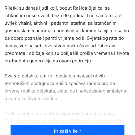
email
Rijetki su danas ljudi koji, poput Rašida Bjelića, sa
lahkoćom nose svojih blizu 90 godina. I ne samo to. Još
uvijek vitalni, aktivni i pedantni starina, sa istančanim
gospodskim manirima u ponašanju i komunikaciji, ne samo
da dobro poznaje i pamti vrijeme od II. Svjetskog rata do
danas, već na sebi svojstven način čuva od zaborava
predmete i običaje koji su obilježili prošla vremena i živote
prethodnih generacija na ovom području.
Sve što polahko umire i nestaje u najezdi novih
tehnoloških dostignuća Rašid spašava radeći brojne
drvene replike objekata, alata, pa i nekadašnjeg ambijenta
u kome se živjelo i radilo.
Podsjećamo da je među brojnim eksponatima našeg
Zavičajnog muzeja i dobar broj Rašidovih drvenih replika,
poput vodenice sa kompletnim elementima koji zorno
Prikaži više