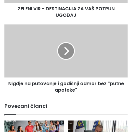
ZELENI VIR - DESTINACIJA ZA VAŠ POTPUN
Hvala za novi doprinos bogatstvu naše etnografske zbirke!
UGOĐAJ
Nigdje
na
putovanje
i
godišnji
odmor
bez
"putne
apoteke"
Nigdje na putovanje i godišnji odmor bez "putne
apoteke"
Povezani članci