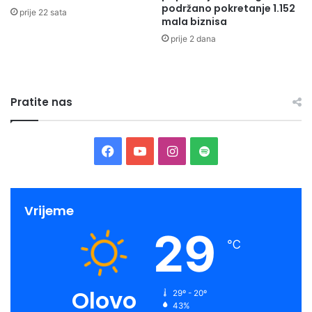
podržano pokretanje 1.152
prije 22 sata
mala biznisa
prije 2 dana
Pratite nas
Facebook
YouTube
Instagram
Spotify
Vrijeme
29
℃
Olovo
29º - 20º
43%