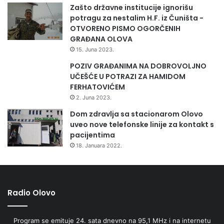
Zašto državne institucije ignorišu
potragu za nestalim H.F. iz Čuništa -
OTVORENO PISMO OGORČENIH
GRAĐANA OLOVA
15. Juna 2023.
POZIV GRAĐANIMA NA DOBROVOLJNO
UČEŠĆE U POTRAZI ZA HAMIDOM
FERHATOVIĆEM
2. Juna 2023.
Dom zdravlja sa stacionarom Olovo
uveo nove telefonske linije za kontakt s
pacijentima
18. Januara 2022.
Radio Olovo
Program se emituje 24. sata dnevno na 95,1 MHz i na internetu