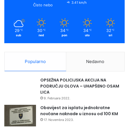
3.41 km/h
Čisto nebo
29
30
34
34
32
℃
℃
℃
℃
℃
sub
ned
pon
uto
sri
Popularno
Nedavno
OPSEŽNA POLICIJSKA AKCIJA NA
PODRUČJU OLOVA – UHAPŠENO OSAM
LICA
9. Februara 2022.
Obavijest za isplatu jednokratne
novčane naknade u iznosu od 100 KM
17. Novembra 2023.