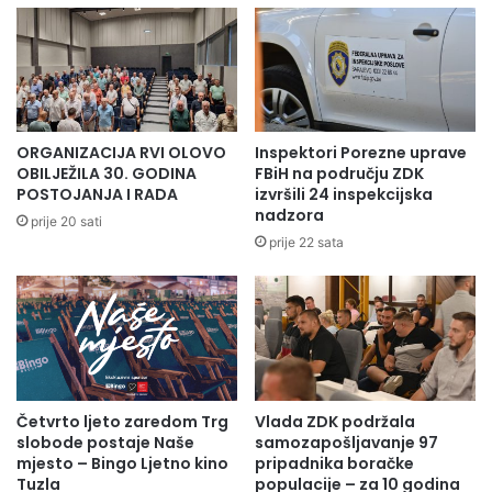
Magazin plus
Radio Olovo
ORGANIZACIJA RVI OLOVO
Inspektori Porezne uprave
OBILJEŽILA 30. GODINA
FBiH na području ZDK
POSTOJANJA I RADA
izvršili 24 inspekcijska
nadzora
prije 20 sati
prije 22 sata
Četvrto ljeto zaredom Trg
Vlada ZDK podržala
slobode postaje Naše
samozapošljavanje 97
mjesto – Bingo Ljetno kino
pripadnika boračke
Tuzla
populacije – za 10 godina