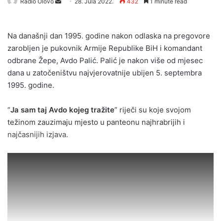
Send
Radio Olovo
28. Jula 2022.
432
1 minute read
an
email
Na današnji dan 1995. godine nakon odlaska na pregovore
zarobljen je pukovnik Armije Republike BiH i komandant
odbrane Žepe, Avdo Palić. Palić je nakon više od mjesec
dana u zatočeništvu najvjerovatnije ubijen 5. septembra
1995. godine.
“
Ja sam taj Avdo kojeg tražite
” riječi su koje svojom
težinom zauzimaju mjesto u panteonu najhrabrijih i
najčasnijih izjava.