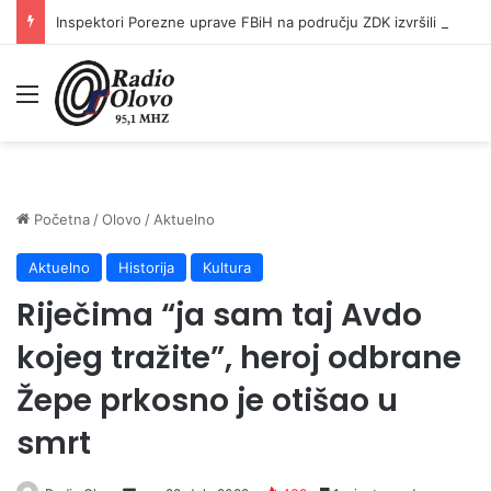
Inspektori Porezne uprave FBiH na području ZDK izvršili 24 inspekcijska nadzora
Meni
Početna
/
Olovo
/
Aktuelno
Aktuelno
Historija
Kultura
Riječima “ja sam taj Avdo
kojeg tražite”, heroj odbrane
Žepe prkosno je otišao u
smrt