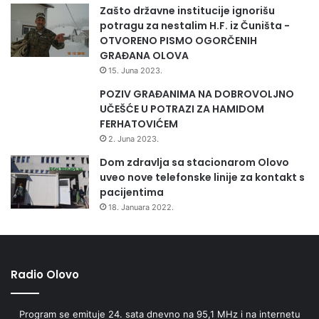
Zašto državne institucije ignorišu
potragu za nestalim H.F. iz Čuništa -
OTVORENO PISMO OGORČENIH
GRAĐANA OLOVA
15. Juna 2023.
POZIV GRAĐANIMA NA DOBROVOLJNO
UČEŠĆE U POTRAZI ZA HAMIDOM
FERHATOVIĆEM
2. Juna 2023.
Dom zdravlja sa stacionarom Olovo
uveo nove telefonske linije za kontakt s
pacijentima
18. Januara 2022.
Radio Olovo
Program se emituje 24. sata dnevno na 95,1 MHz i na internetu