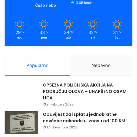
3.05 km/h
Čisto nebo
29
33
34
32
31
℃
℃
℃
℃
℃
ned
pon
uto
sri
čet
Popularno
Nedavno
OPSEŽNA POLICIJSKA AKCIJA NA
PODRUČJU OLOVA – UHAPŠENO OSAM
LICA
9. Februara 2022.
Obavijest za isplatu jednokratne
novčane naknade u iznosu od 100 KM
17. Novembra 2023.