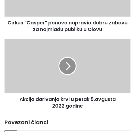
za
najmlađu
publiku
Cirkus "Casper" ponovo napravio dobru zabavu
u
Olovu
za najmlađu publiku u Olovu
Akcija
darivanja
krvi
u
petak
5.avgusta
2022.godine
Akcija darivanja krvi u petak 5.avgusta
2022.godine
Za program našeg radija premijerno smo mogli čuti pjesmu
koja će biti izvedena Bihaćkom festivalu koji nije
Povezani članci
takmičarskog karaktera.Emisiju posvećenu našim muzičkim
ambasadorima Mejremi i Silver sevdahu možete poslušati