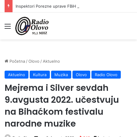
Inspektori Porezne uprave FBiH na području ZDK izvršili 24 inspekcijska nadzora
Meni
Početna
/
Olovo
/
Aktuelno
Aktuelno
Kultura
Muzika
Olovo
Radio Olovo
Mejrema i Silver sevdah
9.avgusta 2022. učestvuju
na Bihaćkom festivalu
narodne muzike