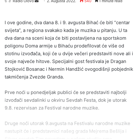
Send
Radio Olovo
2. Augusta 2022.
540
1 minute read
an
email
I ove godine, dva dana 8. i 9. avgusta Bihać će biti “centar
svijeta”, a regiona svakako kada je muzika u pitanju. U ta
dva dana na sceni koja će biti postavljena na sportskom
poligonu Doma armije u Bihaću prodefilovat će više od
stotinu izvođača, koji će u dvije večeri predstaviti nove ali i
svoje najveće hitove. Specijalni gost festivala je Dragan
Stojković Bosanac i Nermin Handžić ovogodišnji pobjednik
takmičenja Zvezde Granda.
Prve noći u ponedjeljak publici će se predstaviti najbolji
izvođači sevdalinki u okviru Sevdah Festa, dok je utorak
9.8. rezervisan za Festival narodne muzike.
Druge noći utorak 9.avgusta na Festivalu narodne muzike
nastupit će i predstavnici našeg grada Mejrema Bešlija i
Silver sevdah.Tim povodom u našem studiju smo