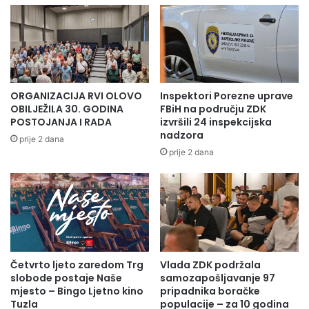
u četvrtak 4.avgusta 2022.godine od 14 i 15 reprizno od
20.00 sati.
Bihaćki festival 8 i 9 avgusta 2022.godine od 20 i 30 sati
možete pratiti u direktnom TV prijenosu na Hayat TV i RTV
USK.
ORGANIZACIJA RVI OLOVO
Inspektori Porezne uprave
OBILJEŽILA 30. GODINA
FBiH na području ZDK
POSTOJANJA I RADA
izvršili 24 inspekcijska
nadzora
prije 2 dana
prije 2 dana
Četvrto ljeto zaredom Trg
Vlada ZDK podržala
slobode postaje Naše
samozapošljavanje 97
mjesto – Bingo Ljetno kino
pripadnika boračke
Tuzla
populacije – za 10 godina