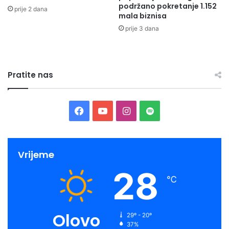
podržano pokretanje 1.152
prije 2 dana
mala biznisa
prije 3 dana
Pratite nas
Facebook
YouTube
Instagram
Spotify
Vrijeme
28
℃
Olovo
29º - 20º
37%