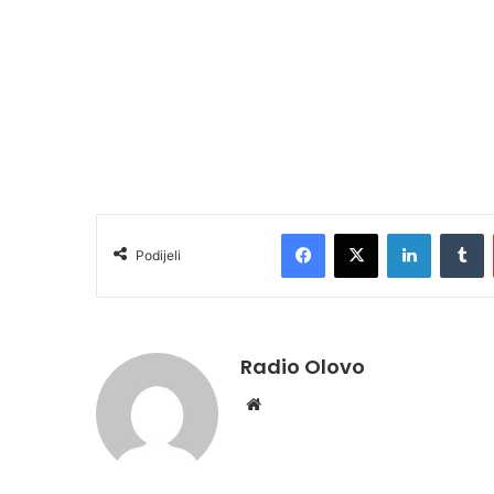
Facebook
X
LinkedIn
T
Podijeli
Radio Olovo
Website