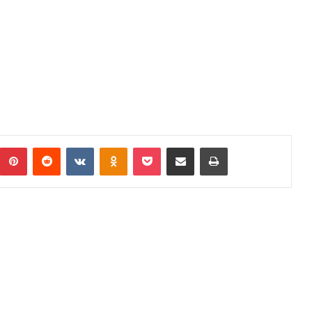
umblr
Pinterest
Reddit
VKontakte
Odnoklassniki
Pocket
Podijeli putem Emaila
Print