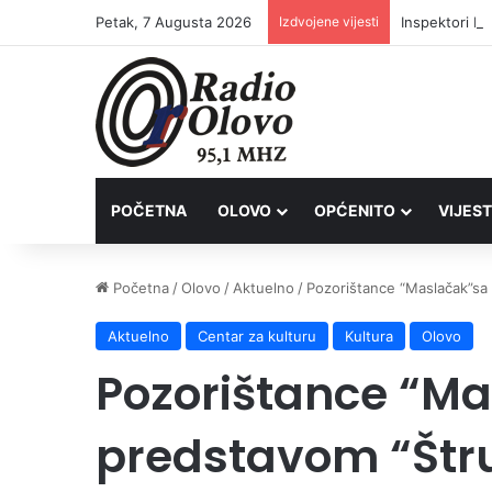
Petak, 7 Augusta 2026
Izdvojene vijesti
Inspektori Po
POČETNA
OLOVO
OPĆENITO
VIJEST
Početna
/
Olovo
/
Aktuelno
/
Pozorištance “Maslačak”sa 
Aktuelno
Centar za kulturu
Kultura
Olovo
Pozorištance “M
predstavom “Štr