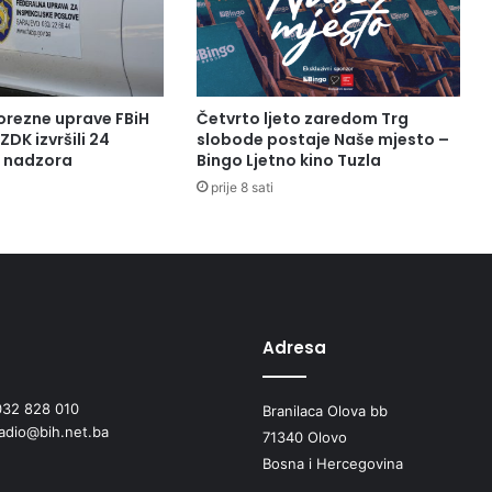
orezne uprave FBiH
Četvrto ljeto zaredom Trg
ZDK izvršili 24
slobode postaje Naše mjesto –
a nadzora
Bingo Ljetno kino Tuzla
prije 8 sati
Adresa
032 828 010
Branilaca Olova bb
radio@bih.net.ba
71340 Olovo
Bosna i Hercegovina