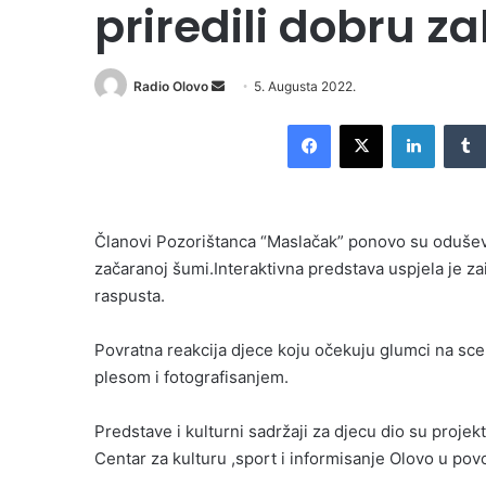
priredili dobru z
Send
Radio Olovo
5. Augusta 2022.
an
Facebook
X
LinkedI
email
Članovi Pozorištanca “Maslačak” ponovo su oduševi
začaranoj šumi.Interaktivna predstava uspjela je zai
raspusta.
Povratna reakcija djece koju očekuju glumci na sceni
plesom i fotografisanjem.
Predstave i kulturni sadržaji za djecu dio su projekt
Centar za kulturu ,sport i informisanje Olovo u po