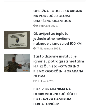
OPSEŽNA POLICIJSKA AKCIJA
NA PODRUČJU OLOVA –
UHAPŠENO OSAM LICA
9. Februara 2022.
Obavijest za isplatu
jednokratne novčane
naknade u iznosu od 100 KM
17. Novembra 2023.
Zašto državne institucije
ignorišu potragu za nestalim
H.F. iz Čuništa -OTVORENO
PISMO OGORČENIH GRAĐANA
OLOVA
15. Juna 2023.
POZIV GRAĐANIMA NA
DOBROVOLJNO UČEŠĆE U
POTRAZI ZA HAMIDOM
FERHATOVIĆEM