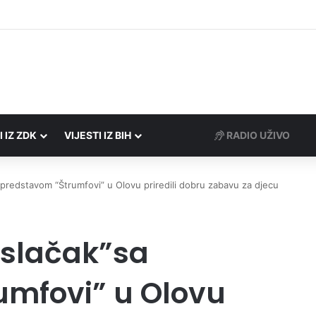
rezne uprave FBiH na području ZDK izvršili 24 inspekcijska nadzora
I IZ ZDK
VIJESTI IZ BIH
RADIO UŽIVO
predstavom “Štrumfovi” u Olovu priredili dobru zabavu za djecu
aslačak”sa
umfovi” u Olovu