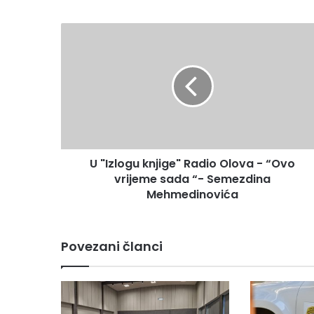
U
"Izlogu
knjige"
Radio
Olova
-
“Ovo
vrijeme
sada
U "Izlogu knjige" Radio Olova - “Ovo
“-
Semezdina
vrijeme sada “- Semezdina
Mehmedinovića
Mehmedinovića
Povezani članci