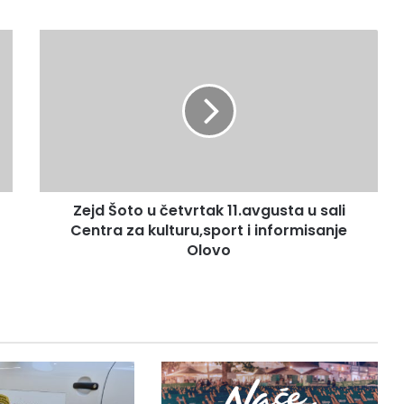
Zejd
Šoto
u
četvrtak
11.avgusta
u
sali
Centra
za
Zejd Šoto u četvrtak 11.avgusta u sali
kulturu,sport
i
Centra za kulturu,sport i informisanje
informisanje
Olovo
Olovo