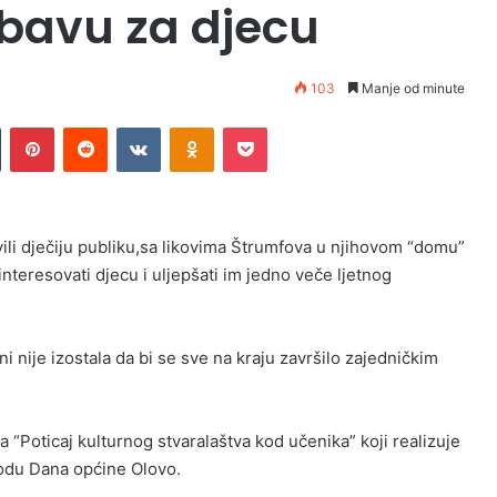
abavu za djecu
103
Manje od minute
n
Tumblr
Pinterest
Reddit
VKontakte
Odnoklassniki
Pocket
li dječiju publiku,sa likovima Štrumfova u njihovom “domu”
nteresovati djecu i uljepšati im jedno veče ljetnog
 nije izostala da bi se sve na kraju završilo zajedničkim
a “Poticaj kulturnog stvaralaštva kod učenika” koji realizuje
vodu Dana općine Olovo.