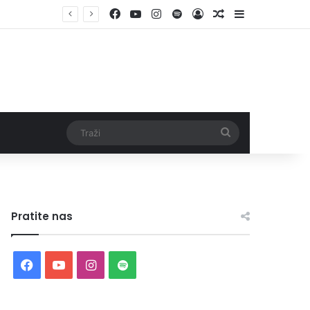
Facebook
YouTube
Instagram
Spotify
Log In
Random Article
Sidebar
Traži
Pratite nas
Facebook
YouTube
Instagram
Spotify