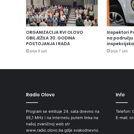
ORGANIZACIJA RVI OLOVO
Inspektori P
OBILJEŽILA 30. GODINA
na području 
POSTOJANJA I RADA
inspekcijsk
prije 6 sati
prije 7 sati
Radio Olovo
Info
Program se emituje 24. sata dnevno na
Telefon: 
95,1 MHz i na internetu putem linka na
E-mail: o
našoj zvaničnoj web str
www.radio.olovo.ba gdje svakodnevno