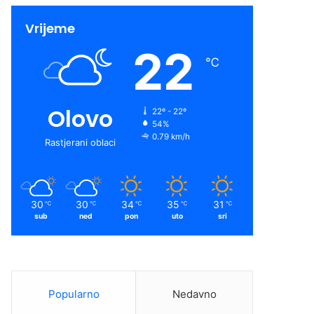
Vrijeme
22
℃
Olovo
22º - 22º
54%
0.79 km/h
Rastjerani oblaci
30
30
34
35
31
℃
℃
℃
℃
℃
sub
ned
pon
uto
sri
Popularno
Nedavno