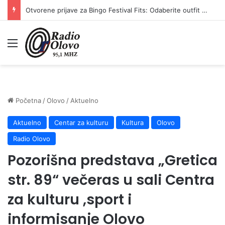
Otvorene prijave za Bingo Festival Fits: Odaberite outfit s omiljenim influencerom i zablistajte na Crvenom tepihu Sarajevo Film Festivala
Meni
Početna
/
Olovo
/
Aktuelno
Aktuelno
Centar za kulturu
Kultura
Olovo
Radio Olovo
Pozorišna predstava „Gretica
str. 89“ večeras u sali Centra
za kulturu ,sport i
informisanje Olovo