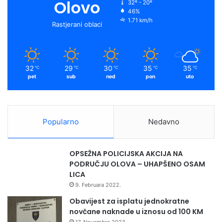
Olovo
32º - 20º
„Festival premijera“ Teatar Kabare Tuzla, oktobar 2016.
46%
1.71 km/h
godine.
Rastjerani oblaci
(Nagrada za najbolju predstavu)
32
29
30
35
35
℃
℃
℃
℃
℃
Gostovanja:
pet
sub
ned
pon
uto
14. virovitički kazališni susreti VIRKAS (Virovitica, Hrvatska,
2018.)
Popularno
Nedavno
Beogradsko dramsko pozorište (Beograd, Srbija, 2018.)
OPSEŽNA POLICIJSKA AKCIJA NA
PODRUČJU OLOVA – UHAPŠENO OSAM
LICA
9. Februara 2022.
izdvojeno
Obavijest za isplatu jednokratne
novčane naknade u iznosu od 100 KM
17. Novembra 2023.