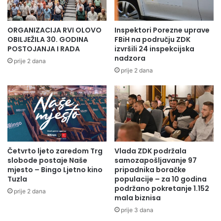
ORGANIZACIJA RVI OLOVO
Inspektori Porezne uprave
OBILJEŽILA 30. GODINA
FBiH na području ZDK
POSTOJANJA I RADA
izvršili 24 inspekcijska
nadzora
prije 2 dana
prije 2 dana
Četvrto ljeto zaredom Trg
Vlada ZDK podržala
slobode postaje Naše
samozapošljavanje 97
mjesto – Bingo Ljetno kino
pripadnika boračke
Tuzla
populacije – za 10 godina
podržano pokretanje 1.152
prije 2 dana
mala biznisa
prije 3 dana