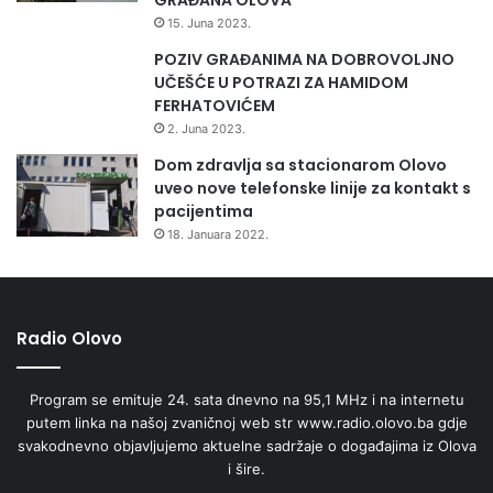
15. Juna 2023.
POZIV GRAĐANIMA NA DOBROVOLJNO
UČEŠĆE U POTRAZI ZA HAMIDOM
FERHATOVIĆEM
2. Juna 2023.
Dom zdravlja sa stacionarom Olovo
uveo nove telefonske linije za kontakt s
pacijentima
18. Januara 2022.
Radio Olovo
Program se emituje 24. sata dnevno na 95,1 MHz i na internetu
putem linka na našoj zvaničnoj web str www.radio.olovo.ba gdje
svakodnevno objavljujemo aktuelne sadržaje o događajima iz Olova
i šire.