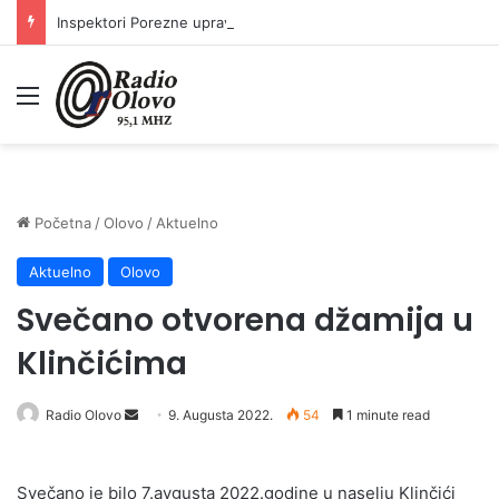
Inspektori Porezne uprave FBiH na području ZDK izvršili 24 inspekcijska nadzora
Meni
Početna
/
Olovo
/
Aktuelno
Aktuelno
Olovo
Svečano otvorena džamija u
Klinčićima
Send
Radio Olovo
9. Augusta 2022.
54
1 minute read
an
email
Svečano je bilo 7.avgusta 2022.godine u naselju Klinčići