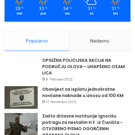
29
33
34
31
31
℃
℃
℃
℃
℃
ned
pon
uto
sri
čet
Popularno
Nedavno
OPSEŽNA POLICIJSKA AKCIJA NA
PODRUČJU OLOVA – UHAPŠENO OSAM
LICA
9. Februara 2022.
Obavijest za isplatu jednokratne
novčane naknade u iznosu od 100 KM
17. Novembra 2023.
Zašto državne institucije ignorišu
potragu za nestalim H.F. iz Čuništa -
OTVORENO PISMO OGORČENIH
GRAĐANA OLOVA