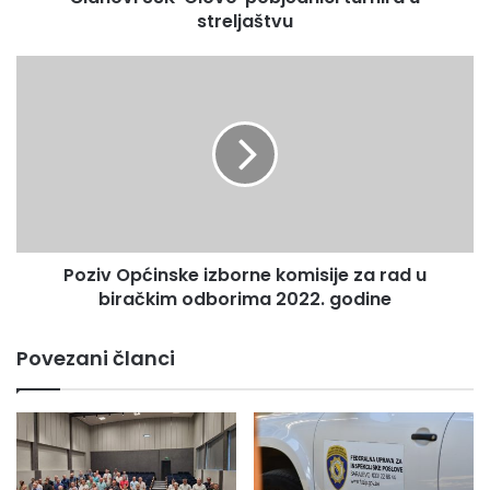
streljaštvu
Poziv
Općinske
izborne
komisije
za
rad
u
biračkim
odborima
Poziv Općinske izborne komisije za rad u
2022.
godine
biračkim odborima 2022. godine
Povezani članci