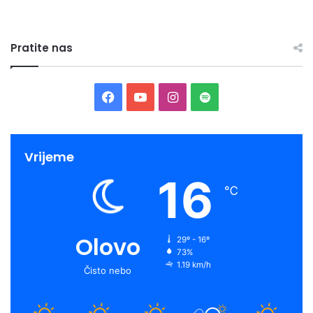
Pratite nas
Facebook
YouTube
Instagram
Spotify
Vrijeme
16
℃
Olovo
29º - 16º
73%
1.19 km/h
Čisto nebo