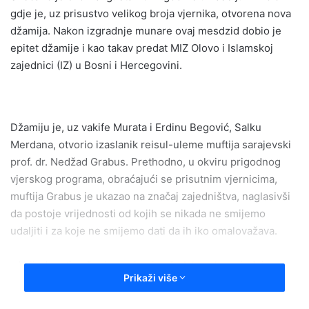
gdje je, uz prisustvo velikog broja vjernika, otvorena nova
džamija. Nakon izgradnje munare ovaj mesdzid dobio je
epitet džamije i kao takav predat MIZ Olovo i Islamskoj
zajednici (IZ) u Bosni i Hercegovini.
Džamiju je, uz vakife Murata i Erdinu Begović, Salku
Merdana, otvorio izaslanik reisul-uleme muftija sarajevski
prof. dr. Nedžad Grabus. Prethodno, u okviru prigodnog
vjerskog programa, obraćajući se prisutnim vjernicima,
muftija Grabus je ukazao na značaj zajedništva, naglasivši
da postoje vrijednosti od kojih se nikada ne smijemo
udaljiti i za koje ne smijemo dati da ih iko omalovažava.
– Vrijednosti naše domovine i naše Islamske zajednice,
Prikaži više
neupitne su za sve Bošnjake – naglasio je muftija.