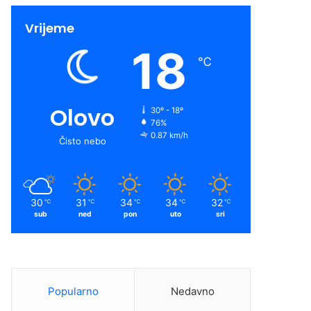
Vrijeme
18
℃
Olovo
30º - 18º
76%
0.87 km/h
Čisto nebo
30
31
34
34
32
℃
℃
℃
℃
℃
sub
ned
pon
uto
sri
Popularno
Nedavno