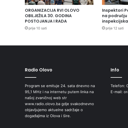
ORGANIZACIJA RVI OLOVO
Inspektori P
OBILJEŽILA 30. GODINA
na području 
POSTOJANJA I RADA
inspekcijsk
prije 10 sati
prije 12 sati
Radio Olovo
Info
Program se emituje 24. sata dnevno na
Telefon: 
95,1 MHz i na internetu putem linka na
E-mail: o
našoj zvaničnoj web str
www.radio.olovo.ba gdje svakodnevno
objavljujemo aktuelne sadržaje o
događajima iz Olova i šire.