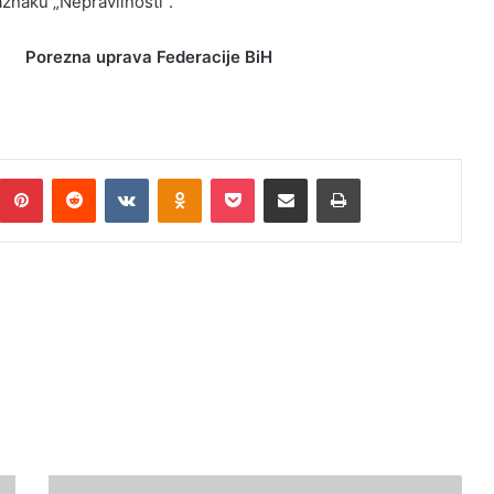
znaku „Nepravilnosti“.
Porezna uprava Federacije BiH
umblr
Pinterest
Reddit
VKontakte
Odnoklassniki
Pocket
Podijeli putem Emaila
Print
ČOLAKOVIĆ: