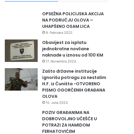
OPSEŽNA POLICIJSKA AKCIJA
NA PODRUČJU OLOVA –
UHAPŠENO OSAM LICA
9. Februara 2022.
Obavijest za isplatu
jednokratne novčane
naknade u iznosu od 100 KM
17. Novembra 2023.
Zašto državne institucije
ignorišu potragu za nestalim
H.F. iz Čuništa -OTVORENO
PISMO OGORČENIH GRAĐANA
OLOVA
15. Juna 2023.
POZIV GRAĐANIMA NA
DOBROVOLJNO UČEŠĆE U
POTRAZI ZA HAMIDOM
FERHATOVIĆEM