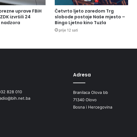
orezne uprave FBiH
Četvrto ljeto zaredom Trg
ZDK izvršili 24
slobode postaje Naše mjesto –
a nadzora
Bingo Ljetno kino Tuzla
prije 12 sati
Adresa
032 828 010
Branilaca Olova bb
radio@bih.net.ba
71340 Olovo
Bosna i Hercegovina