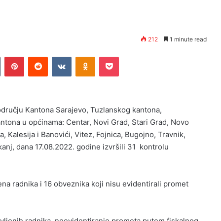
212
1 minute read
n
Tumblr
Pinterest
Reddit
VKontakte
Odnoklassniki
Pocket
odručju Kantona Sarajevo, Tuzlanskog kantona,
tona u općinama: Centar, Novi Grad, Stari Grad, Novo
a, Kalesija i Banovići, Vitez, Fojnica, Bugojno, Travnik,
kanj, dana 17.08.2022. godine izvršili 31 kontrolu
na radnika i 16 obveznika koji nisu evidentirali promet
avljenih radnika, neevidentiranje prometa putem fiskalnog