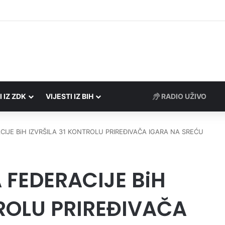
Porezne uprave FBiH na području ZDK izvršili 24 inspekcijska nadzora
I IZ ZDK
VIJESTI IZ BIH
RADIO UŽIVO
IJE BiH IZVRŠILA 31 KONTROLU PRIREĐIVAČA IGARA NA SREĆU
FEDERACIJE BiH
TROLU PRIREĐIVAČA