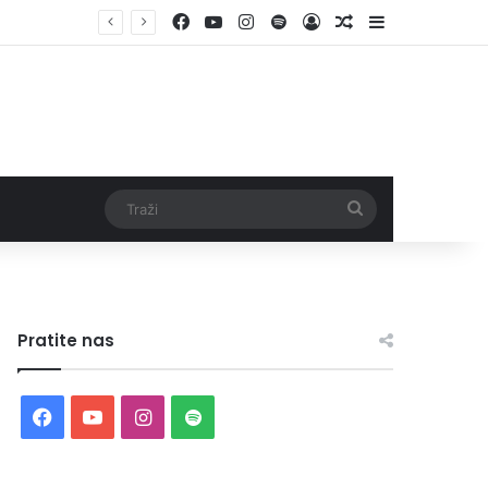
Facebook
YouTube
Instagram
Spotify
Log In
Random Article
Sidebar
Traži
Pratite nas
Facebook
YouTube
Instagram
Spotify