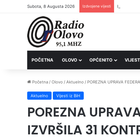
Subota, 8 Augusta 2026
Izdvojene vijesti
Inspektori 
POČETNA
OLOVO
OPĆENITO
VIJEST
Početna
/
Olovo
/
Aktuelno
/
POREZNA UPRAVA FEDERAC
Aktuelno
Vijesti iz BiH
POREZNA UPRAVA 
IZVRŠILA 31 KON