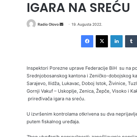
IGARA NA SREĆU
Send
Radio Olovo
19. Augusta 2022.
an
Facebook
X
LinkedI
email
Inspektori Porezne uprave Federacije BiH su na p
Srednjobosanskog kantona i Zeničko-dobojskog kan
Sarajevo, Ilidža, Lukavac, Doboj Istok, Živinice, Tuzl
Gornji Vakuf – Uskoplje, Zenica, Žepče, Visoko i Ka
priređivača igara na sreću.
U izvršenim kontrolama otkrivena su dva neprijavlje
putem fiskalnog uređaja.
Zbog utvrđenih nepravilnosti: zapošljavanje neprij