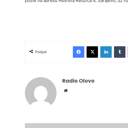
pošte na adresu Husrefa Redžića 4, Sarajevo, uz na
Facebook
X
LinkedIn
T
Podijeli
Radio Olovo
Website
ZZO