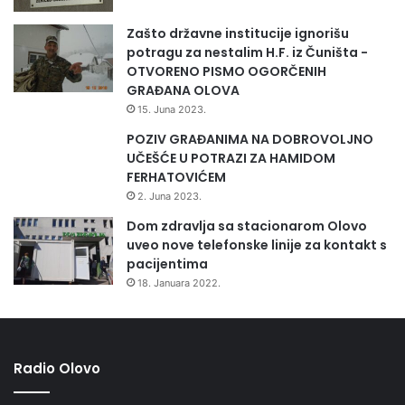
Zašto državne institucije ignorišu
potragu za nestalim H.F. iz Čuništa -
OTVORENO PISMO OGORČENIH
GRAĐANA OLOVA
15. Juna 2023.
POZIV GRAĐANIMA NA DOBROVOLJNO
UČEŠĆE U POTRAZI ZA HAMIDOM
FERHATOVIĆEM
2. Juna 2023.
Dom zdravlja sa stacionarom Olovo
uveo nove telefonske linije za kontakt s
pacijentima
18. Januara 2022.
Radio Olovo