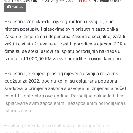
Send
Radio Olovo
24. Augusta 2022.
540
2 minutes read
zdk.ba
an
email
Skupština Zeničko-dobojskog kantona usvojila je po
hitnom postupku i glasovima svih prisutnih zastupnika
Zakon o izmjenama i dopunama Zakona o socijalnoj zaštiti,
zaštiti civilnih žrtava rata i zaštiti porodice s djecom ZDK-a,
čime su se stekli uslovi za isplatu porodiljnih naknada u
iznosu od 1.000,00 KM za sve porodilje u ovom kantonu.
Skupština je krajem prošlog mjeseca usvojila rebalans
budžeta za 2022. godinu kojim su osigurana potrebna
sredstva, a primjena zakona s usvojenim izmjenama počet
će od 1. septembra ove godine. Porodiljne naknade bit će
isplaćivane svim zaposlenim i nezaposlenim porodiljama u
istom iznosu.
– Zakon predviđa da se naknada plaće zaposlenim
porodiljama sada utvrđuje u visini od 1.000 KM mjesečno,