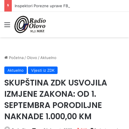
Inspektori Porezne uprave FBiH na području ZDK izvršili 24 inspekcijska nadzora
Meni
Početna
/
Olovo
/
Aktuelno
Aktuelno
Vijesti iz ZDK
SKUPŠTINA ZDK USVOJILA
IZMJENE ZAKONA: OD 1.
SEPTEMBRA PORODILJNE
NAKNADE 1.000,00 KM