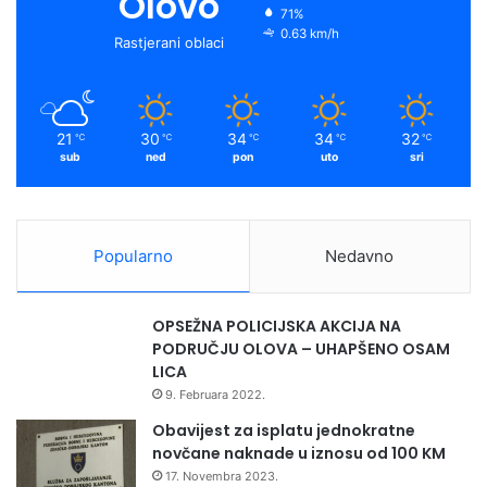
Olovo
71%
0.63 km/h
Rastjerani oblaci
21
30
34
34
32
℃
℃
℃
℃
℃
sub
ned
pon
uto
sri
Popularno
Nedavno
OPSEŽNA POLICIJSKA AKCIJA NA
PODRUČJU OLOVA – UHAPŠENO OSAM
LICA
9. Februara 2022.
Obavijest za isplatu jednokratne
novčane naknade u iznosu od 100 KM
17. Novembra 2023.