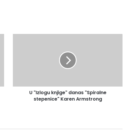
U
"Izlogu
knjige"
danas
"Spiralne
stepenice"
Karen
Armstrong
U "Izlogu knjige" danas "Spiralne
stepenice" Karen Armstrong