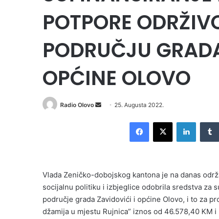
POTPORE ODRŽIV
PODRUČJU GRADA 
OPĆINE OLOVO
Send
Radio Olovo
25. Augusta 2022.
an
Facebook
X
LinkedI
email
Vlada Zeničko-dobojskog kantona je na danas održano
socijalnu politiku i izbjeglice odobrila sredstva za
područje grada Zavidovići i općine Olovo, i to za 
džamija u mjestu Rujnica” iznos od 46.578,40 KM i n