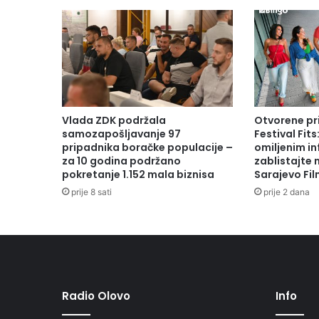
Vlada ZDK podržala
Otvorene pr
samozapošljavanje 97
Festival Fits
pripadnika boračke populacije –
omiljenim in
za 10 godina podržano
zablistajte
pokretanje 1.152 mala biznisa
Sarajevo Fil
prije 8 sati
prije 2 dana
Radio Olovo
Info