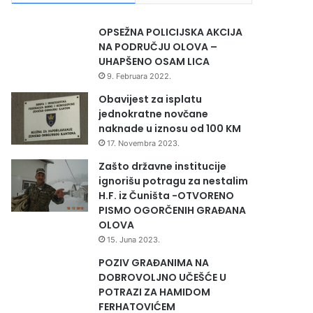
OPSEŽNA POLICIJSKA AKCIJA
NA PODRUČJU OLOVA –
UHAPŠENO OSAM LICA
9. Februara 2022.
Obavijest za isplatu
jednokratne novčane
naknade u iznosu od 100 KM
17. Novembra 2023.
Zašto državne institucije
ignorišu potragu za nestalim
H.F. iz Čuništa -OTVORENO
PISMO OGORČENIH GRAĐANA
OLOVA
15. Juna 2023.
POZIV GRAĐANIMA NA
DOBROVOLJNO UČEŠĆE U
POTRAZI ZA HAMIDOM
FERHATOVIĆEM