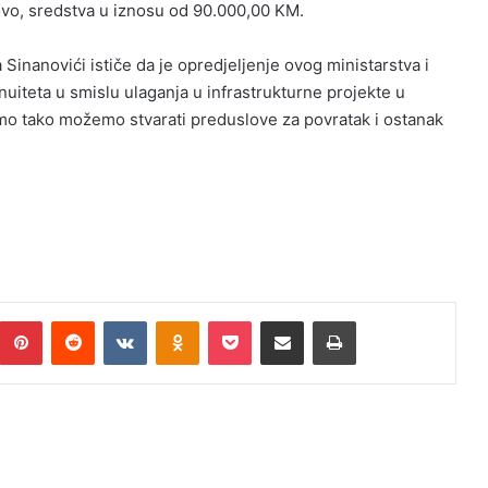
lovo, sredstva u iznosu od 90.000,00 KM.
ra Sinanovići ističe da je opredjeljenje ovog ministarstva i
iteta u smislu ulaganja u infrastrukturne projekte u
mo tako možemo stvarati preduslove za povratak i ostanak
umblr
Pinterest
Reddit
VKontakte
Odnoklassniki
Pocket
Podijeli putem Emaila
Print