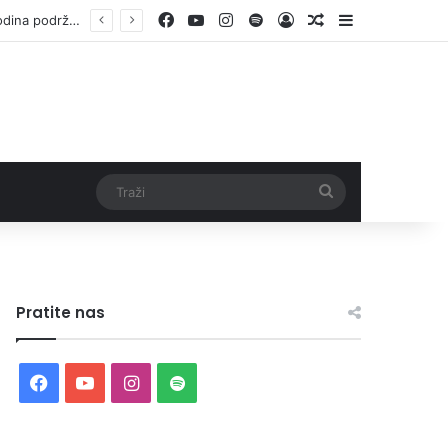
Facebook
YouTube
Instagram
Spotify
Log In
Random Article
Sidebar
Otvorene prijave za Bingo Festival Fits: Odaberite outfit s omiljenim influencerom i zablistajte na Crvenom tepihu Sarajevo Film Festivala
Traži
Pratite nas
Facebook
YouTube
Instagram
Spotify