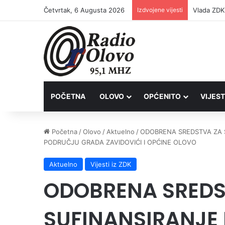
Četvrtak, 6 Augusta 2026
Izdvojene vijesti
POČETNA
OLOVO
OPĆENITO
VIJEST
Početna
/
Olovo
/
Aktuelno
/
ODOBRENA SREDSTVA ZA 
PODRUČJU GRADA ZAVIDOVIĆI I OPĆINE OLOVO
Aktuelno
Vijesti iz ZDK
ODOBRENA SREDS
SUFINANSIRANJE