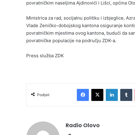
povratničkim naseljima Ajdinovići i Lišci, općina O
Ministrica za rad, socijalnu politiku i izbjeglice, Az
Vlade Zeničko-dobojskog kantona osiguranje kontinu
povratničkim mjestima ovog kantona, budući da sa
povratničke populacije na području ZDK-a.
Press služba ZDK
Facebook
X
LinkedIn
T
Podijeli
Radio Olovo