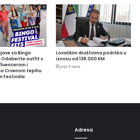
ijave za Bingo
Lovačkim društvima podrška u
: Odaberite outfit s
iznosu od 138.000 KM
fluencerom i
prije 6 dana
 na Crvenom tepihu
m Festivala
Adresa