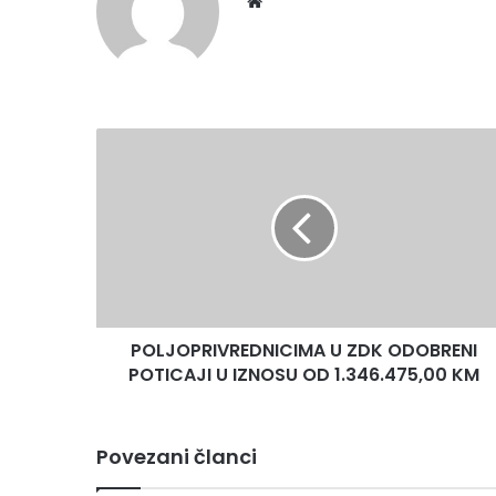
Website
POLJOPRIVREDNICIMA
U
ZDK
ODOBRENI
POTICAJI
U
IZNOSU
OD
1.346.475,00
POLJOPRIVREDNICIMA U ZDK ODOBRENI
KM
POTICAJI U IZNOSU OD 1.346.475,00 KM
Povezani članci