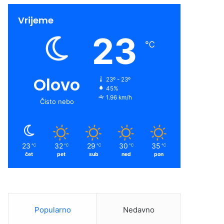
Vrijeme
23
℃
Olovo
23º - 23º
45%
1.96 km/h
Čisto nebo
23
32
29
30
35
℃
℃
℃
℃
℃
čet
pet
sub
ned
pon
Popularno
Nedavno