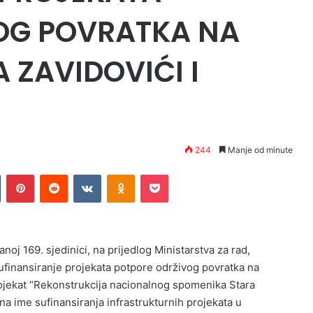
OG POVRATKA NA
ZAVIDOVIĆI I
244
Manje od minute
n
Tumblr
Pinterest
Reddit
VKontakte
Odnoklassniki
Pocket
j 169. sjedinici, na prijedlog Ministarstva za rad,
 sufinansiranje projekata potpore održivog povratka na
projekat “Rekonstrukcija nacionalnog spomenika Stara
a ime sufinansiranja infrastrukturnih projekata u