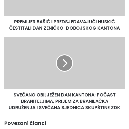
DAN
ZENIČKO-
DOBOJSKOG
PREMIJER BAŠIĆ I PREDSJEDAVAJUĆI HUSKIĆ
KANTONA
ČESTITALI DAN ZENIČKO-DOBOJSKOG KANTONA
SVEČANO
OBILJEŽEN
DAN
KANTONA:
POČAST
BRANITELJIMA,
PRIJEM
ZA
BRANILAČKA
SVEČANO OBILJEŽEN DAN KANTONA: POČAST
UDRUŽENJA
I
BRANITELJIMA, PRIJEM ZA BRANILAČKA
SVEČANA
UDRUŽENJA I SVEČANA SJEDNICA SKUPŠTINE ZDK
SJEDNICA
SKUPŠTINE
Povezani članci
ZDK