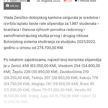
Send
Radio Olovo
29. Augusta 2022.
125
1 minute read
zdk.ba
an
email
Vlada Zeničko-dobojskog kantona osigurala je sredstva i
izvršila isplatu šeste rate stipendija za 1.987 studenata –
branilaca i članova njihovih porodica redovnog i
samofinansirajućeg studija prvog i drugog ciklusa
Bolonjskog sistema studiranja za studijsku 2021/2022.
godinu u iznosu od 274.700,00 KM.
Po lokalnim zajednicama, najveći broj korisnika stipendija
je u Zenici 459 (63.050,00 KM), Visokom 254 (34.800,00
KM), Žepču 226 (30.950,00 KM), Zavidovićima 210
(29.250,00 KM), Tešnju 207 (28.650,00 KM), Kaknju 176
(24.750,00 KM), Maglaju 141 (19.550,00 KM), Brezi 95
(13.200,00 KM), Olovu 79 (11.200,00 KM), Varešu 65
(9.100,00 KM), Doboj Jugu 43 (5.750,00 KM) i Usori 32
(4.450,00 KM).