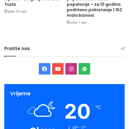
Tuzla
populacije – za 10 godina
podržano pokretanje 1.152
prije 10 sati
mala biznisa
prije 1 dan
Pratite nas
Facebook
YouTube
Instagram
Spotify
Vrijeme
20
℃
30º - 17º