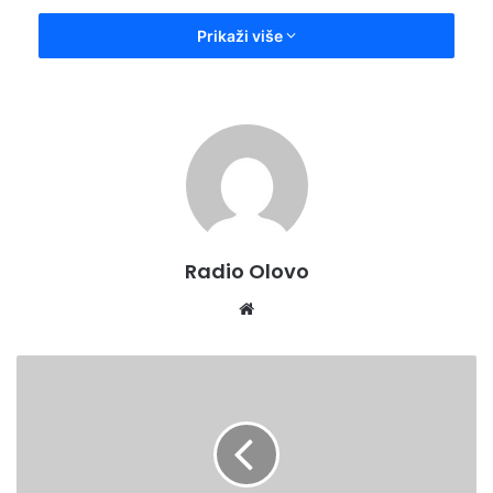
Iz Budžeta Zeničko-dobojskog kantona za 2022. godinu
Prikaži više
izdvojeno je 2,2 miliona KM za stipendiranje studenata –
branilaca i članova njihovih porodica. Stipendije iznose
800,00 KM za brucoše i 1.200 KM za studente viših godina
studija, a isplaćuju se u osam rata.
Ministarstvo za boračka pitanja
Radio Olovo
Website
PREMIJER
BAŠIĆ
I
PREDSJEDAVAJUĆI
HUSKIĆ
ČESTITALI