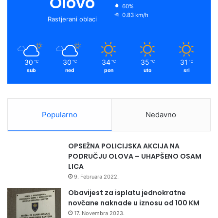
Olovo
60%
0.83 km/h
Rastjerani oblaci
30
30
34
35
31
℃
℃
℃
℃
℃
sub
ned
pon
uto
sri
Popularno
Nedavno
OPSEŽNA POLICIJSKA AKCIJA NA
PODRUČJU OLOVA – UHAPŠENO OSAM
LICA
9. Februara 2022.
Obavijest za isplatu jednokratne
novčane naknade u iznosu od 100 KM
17. Novembra 2023.