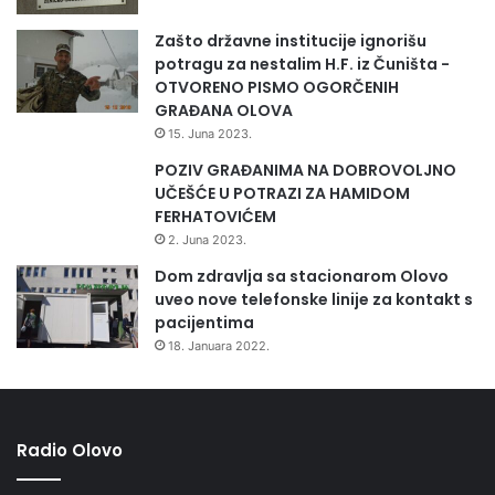
Zašto državne institucije ignorišu
potragu za nestalim H.F. iz Čuništa -
OTVORENO PISMO OGORČENIH
GRAĐANA OLOVA
15. Juna 2023.
POZIV GRAĐANIMA NA DOBROVOLJNO
UČEŠĆE U POTRAZI ZA HAMIDOM
FERHATOVIĆEM
2. Juna 2023.
Dom zdravlja sa stacionarom Olovo
uveo nove telefonske linije za kontakt s
pacijentima
18. Januara 2022.
Radio Olovo