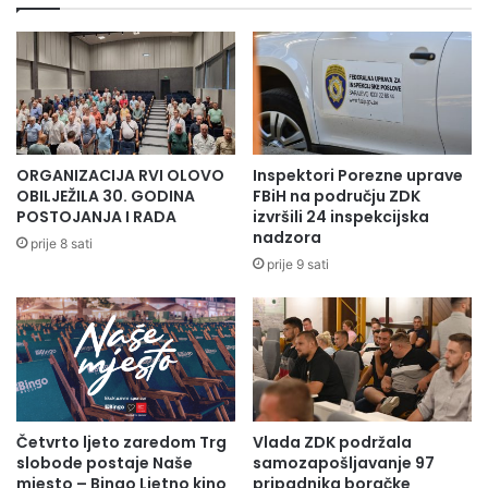
ORGANIZACIJA RVI OLOVO
Inspektori Porezne uprave
OBILJEŽILA 30. GODINA
FBiH na području ZDK
POSTOJANJA I RADA
izvršili 24 inspekcijska
nadzora
prije 8 sati
prije 9 sati
Četvrto ljeto zaredom Trg
Vlada ZDK podržala
slobode postaje Naše
samozapošljavanje 97
mjesto – Bingo Ljetno kino
pripadnika boračke