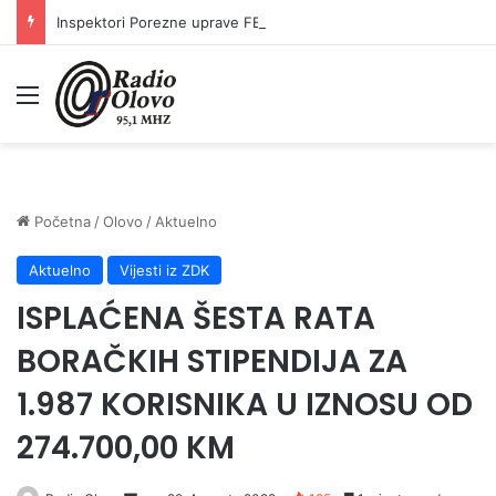
Inspektori Porezne uprave FBiH na području ZDK izvršili 24 inspekcijska nadzora
Meni
Početna
/
Olovo
/
Aktuelno
Aktuelno
Vijesti iz ZDK
ISPLAĆENA ŠESTA RATA
BORAČKIH STIPENDIJA ZA
1.987 KORISNIKA U IZNOSU OD
274.700,00 KM