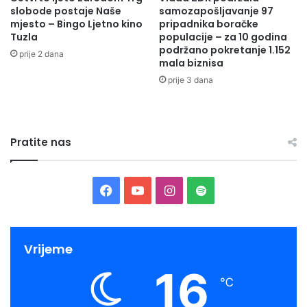
slobode postaje Naše
samozapošljavanje 97
mjesto – Bingo Ljetno kino
pripadnika boračke
Tuzla
populacije – za 10 godina
podržano pokretanje 1.152
prije 2 dana
mala biznisa
prije 3 dana
Pratite nas
Facebook
YouTube
Instagram
Spotify
Vrijeme
16
℃