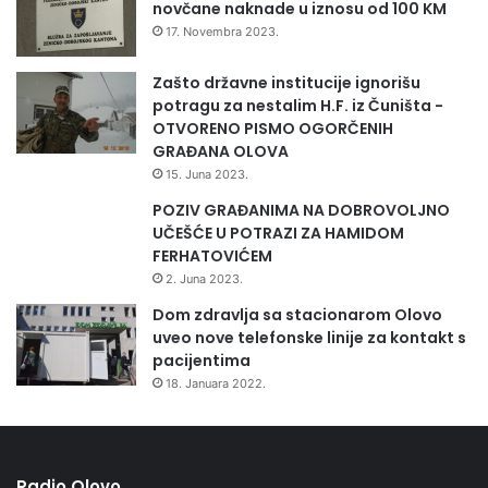
novčane naknade u iznosu od 100 KM
17. Novembra 2023.
Zašto državne institucije ignorišu
potragu za nestalim H.F. iz Čuništa -
OTVORENO PISMO OGORČENIH
GRAĐANA OLOVA
15. Juna 2023.
POZIV GRAĐANIMA NA DOBROVOLJNO
UČEŠĆE U POTRAZI ZA HAMIDOM
FERHATOVIĆEM
2. Juna 2023.
Dom zdravlja sa stacionarom Olovo
uveo nove telefonske linije za kontakt s
pacijentima
18. Januara 2022.
Radio Olovo