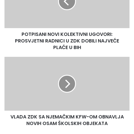
PROSVJETNI
RADNICI
Ministarstvo za poljoprivredu, šumarstvo i vodoprivredu
U
ZDK
ZDK
DOBILI
POTPISANI NOVI KOLEKTIVNI UGOVORI:
NAJVEĆE
PLAĆE
PROSVJETNI RADNICI U ZDK DOBILI NAJVEĆE
U
PLAĆE U BIH
BIH
VLADA
ZDK
SA
NJEMAČKIM
KFW-
OM
OBNAVLJA
NOVIH
OSAM
VLADA ZDK SA NJEMAČKIM KFW-OM OBNAVLJA
ŠKOLSKIH
OBJEKATA
NOVIH OSAM ŠKOLSKIH OBJEKATA