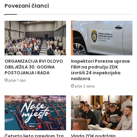
Povezani članci
ORGANIZACIJA RVI OLOVO
Inspektori Porezne uprave
OBILJEŽILA 30. GODINA
FBiH na području ZDK
POSTOJANJA I RADA
izvršili 24 inspekcijska
nadzora
prije 1 dan
prije 2 dana
Četvrto ljeto zaredom Trg
Vlada ZDK podržala