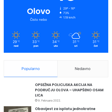
Olovo
29º - 16º
73%
1.19 km/h
Čisto nebo
29
33
34
31
31
℃
℃
℃
℃
℃
ned
pon
uto
sri
čet
Popularno
Nedavno
OPSEŽNA POLICIJSKA AKCIJA NA
PODRUČJU OLOVA – UHAPŠENO OSAM
LICA
9. Februara 2022.
Obavijest za isplatu jednokratne