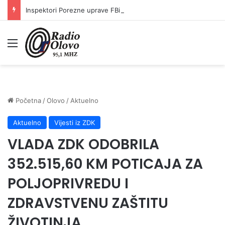
Inspektori Porezne uprave FBiH na području ZDK izvršili 24 inspekcijska nadzora
Meni
Početna
/
Olovo
/
Aktuelno
Aktuelno
Vijesti iz ZDK
VLADA ZDK ODOBRILA
352.515,60 KM POTICAJA ZA
POLJOPRIVREDU I
ZDRAVSTVENU ZAŠTITU
ŽIVOTINJA