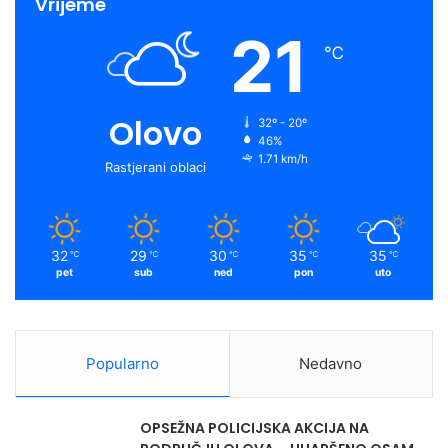
Vrijeme
21
℃
Olovo
32º - 20º
46%
1.71 km/h
Rastjerani oblaci
32
29
30
35
35
℃
℃
℃
℃
℃
pet
sub
ned
pon
uto
Popularno
Nedavno
OPSEŽNA POLICIJSKA AKCIJA NA