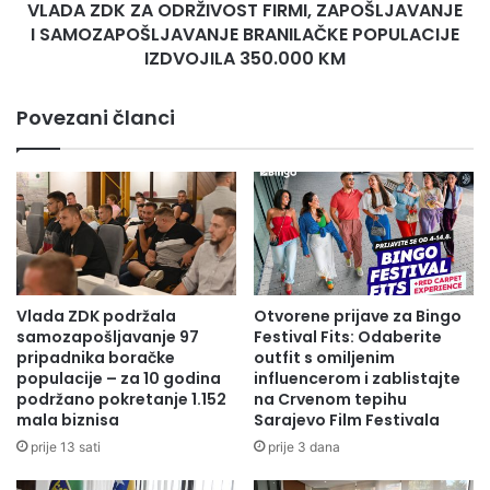
VLADA ZDK ZA ODRŽIVOST FIRMI, ZAPOŠLJAVANJE
POPULACIJE
IZDVOJILA
I SAMOZAPOŠLJAVANJE BRANILAČKE POPULACIJE
350.000
IZDVOJILA 350.000 KM
KM
Povezani članci
Vlada ZDK podržala
Otvorene prijave za Bingo
samozapošljavanje 97
Festival Fits: Odaberite
pripadnika boračke
outfit s omiljenim
populacije – za 10 godina
influencerom i zablistajte
podržano pokretanje 1.152
na Crvenom tepihu
mala biznisa
Sarajevo Film Festivala
prije 13 sati
prije 3 dana