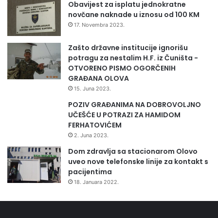
Obavijest za isplatu jednokratne
novčane naknade u iznosu od 100 KM
17. Novembra 2023.
Zašto državne institucije ignorišu
potragu za nestalim H.F. iz Čuništa -
OTVORENO PISMO OGORČENIH
GRAĐANA OLOVA
15. Juna 2023.
POZIV GRAĐANIMA NA DOBROVOLJNO
UČEŠĆE U POTRAZI ZA HAMIDOM
FERHATOVIĆEM
2. Juna 2023.
Dom zdravlja sa stacionarom Olovo
uveo nove telefonske linije za kontakt s
pacijentima
18. Januara 2022.