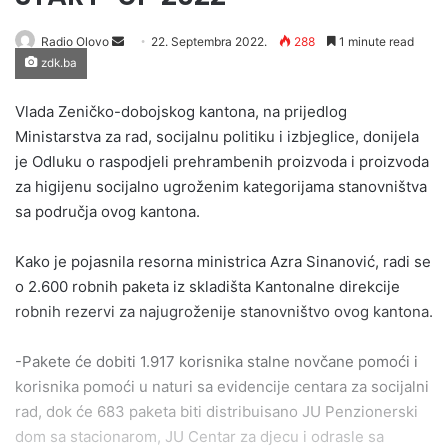
Send
Radio Olovo
22. Septembra 2022.
288
1 minute read
zdk.ba
an
email
Vlada Zeničko-dobojskog kantona, na prijedlog
Ministarstva za rad, socijalnu politiku i izbjeglice, donijela
je Odluku o raspodjeli prehrambenih proizvoda i proizvoda
za higijenu socijalno ugroženim kategorijama stanovništva
sa područja ovog kantona.
Kako je pojasnila resorna ministrica Azra Sinanović, radi se
o 2.600 robnih paketa iz skladišta Kantonalne direkcije
robnih rezervi za najugroženije stanovništvo ovog kantona.
-Pakete će dobiti 1.917 korisnika stalne novčane pomoći i
korisnika pomoći u naturi sa evidencije centara za socijalni
rad, dok će 683 paketa biti distribuisano JU Penzionerski
dom sa stacionarom, JU Centar za djecu i odrasle sa