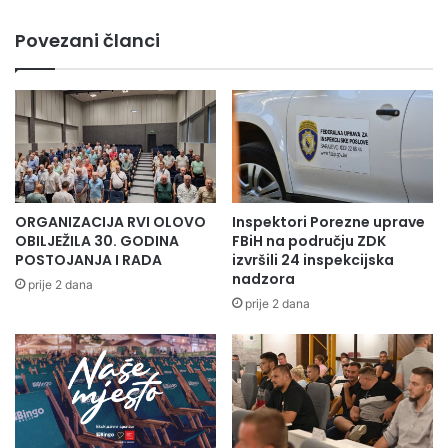
ambulante
u
Povezani članci
Carevoj
Ćupriji
ORGANIZACIJA RVI OLOVO
Inspektori Porezne uprave
OBILJEŽILA 30. GODINA
FBiH na području ZDK
POSTOJANJA I RADA
izvršili 24 inspekcijska
nadzora
prije 2 dana
prije 2 dana