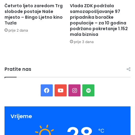
Četvrto ljeto zaredom Trg
Vlada ZDK podržala
slobode postaje Naše
samozapošljavanje 97
mjesto – Bingo Ljetno kino
pripadnika boračke
Tuzla
populacije – za 10 godina
podržano pokretanje 1.152
prije 2 dana
mala biznisa
prije 3 dana
Pratite nas
Facebook
YouTube
Instagram
Spotify
Vrijeme
28
℃