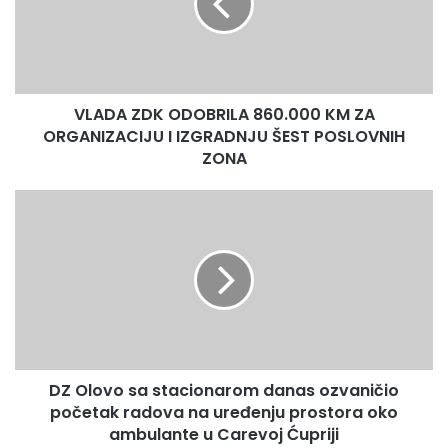
KM
jednokratno isplatiti dio troškova osnivanja firmi u iznosu
ZA
od 480 KM – rekla je Sinanović.
ORGANIZACIJU
I
Naglasila je da se program “START-UP 2022” realizira prvi
IZGRADNJU
VLADA ZDK ODOBRILA 860.000 KM ZA
ŠEST
put te da će, zavisno od interesovanja nezaposlenih, po
POSLOVNIH
ORGANIZACIJU I IZGRADNJU ŠEST POSLOVNIH
potrebi preraspodjelom biti osigurana dodatna finansijska
ZONA
ZONA
sredstva.
DZ
Press služba ZDK
Olovo
sa
stacionarom
danas
ozvaničio
početak
radova
na
DZ Olovo sa stacionarom danas ozvaničio
uređenju
prostora
početak radova na uređenju prostora oko
oko
ambulante u Carevoj Ćupriji