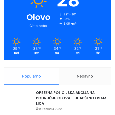
Olovo
29º - 20º
37%
3.05 km/h
Čisto nebo
29
33
34
32
31
℃
℃
℃
℃
℃
ned
pon
uto
sri
čet
Popularno
Nedavno
OPSEŽNA POLICIJSKA AKCIJA NA
PODRUČJU OLOVA – UHAPŠENO OSAM
LICA
9. Februara 2022.