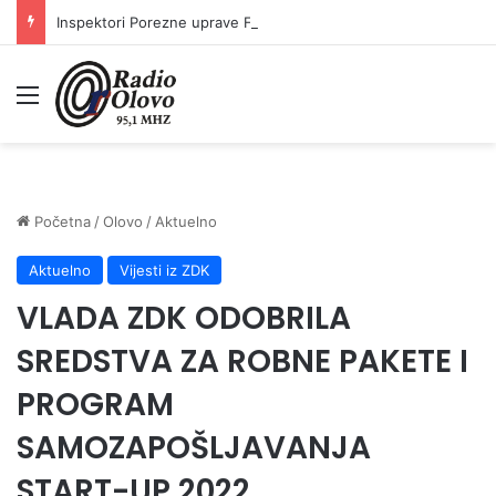
Inspektori Porezne uprave FBiH na području ZDK izvršili 24 inspekcijska nadzora
Meni
Početna
/
Olovo
/
Aktuelno
Aktuelno
Vijesti iz ZDK
VLADA ZDK ODOBRILA
SREDSTVA ZA ROBNE PAKETE I
PROGRAM
SAMOZAPOŠLJAVANJA
START-UP 2022