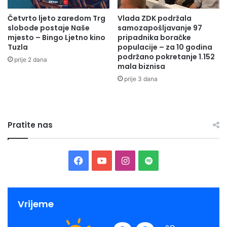
Četvrto ljeto zaredom Trg
Vlada ZDK podržala
slobode postaje Naše
samozapošljavanje 97
mjesto – Bingo Ljetno kino
pripadnika boračke
Tuzla
populacije – za 10 godina
podržano pokretanje 1.152
prije 2 dana
mala biznisa
prije 3 dana
Pratite nas
Facebook
YouTube
Instagram
Spotify
Vrijeme