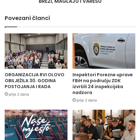
BREZI, MAGLAJU I VAREŠU
I
VAREŠU
Povezani članci
ORGANIZACIJA RVI OLOVO
Inspektori Porezne uprave
OBILJEŽILA 30. GODINA
FBiH na području ZDK
POSTOJANJA I RADA
izvršili 24 inspekcijska
nadzora
prije 2 dana
prije 2 dana