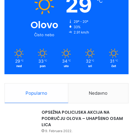
29
℃
Olovo
29º - 20º
33%
2.91 km/h
Čisto nebo
29
33
34
32
31
℃
℃
℃
℃
℃
ned
pon
uto
sri
čet
Popularno
Nedavno
OPSEŽNA POLICIJSKA AKCIJA NA
PODRUČJU OLOVA – UHAPŠENO OSAM
LICA
9. Februara 2022.