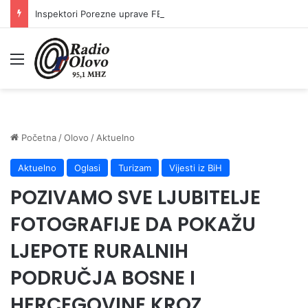
Inspektori Porezne uprave FBiH na području ZDK izvršili 24 inspekcijska nadzora
Meni
Početna
/
Olovo
/
Aktuelno
Aktuelno
Oglasi
Turizam
Vijesti iz BiH
POZIVAMO SVE LJUBITELJE
FOTOGRAFIJE DA POKAŽU
LJEPOTE RURALNIH
PODRUČJA BOSNE I
HERCEGOVINE KROZ