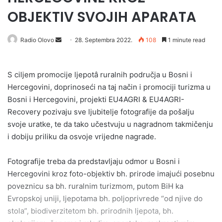
OBJEKTIV SVOJIH APARATA
Send
Radio Olovo
28. Septembra 2022.
108
1 minute read
an
email
S ciljem promocije ljepotâ ruralnih područja u Bosni i
Hercegovini, doprinoseći na taj način i promociji turizma u
Bosni i Hercegovini, projekti EU4AGRI & EU4AGRI-
Recovery pozivaju sve ljubitelje fotografije da pošalju
svoje uratke, te da tako učestvuju u nagradnom takmičenju
i dobiju priliku da osvoje vrijedne nagrade.
Fotografije treba da predstavljaju odmor u Bosni i
Hercegovini kroz foto-objektiv bh. prirode imajući posebnu
poveznicu sa bh. ruralnim turizmom, putom BiH ka
Evropskoj uniji, ljepotama bh. poljoprivrede “od njive do
stola”, biodiverzitetom bh. prirodnih ljepota, bh.