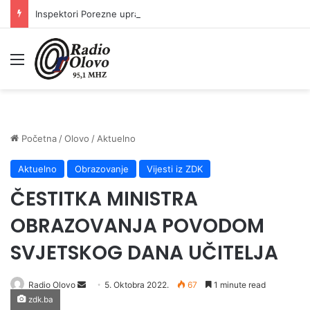
Inspektori Porezne uprave FBiH na području ZDK izvršili 24 inspekcijska nadzora
Meni
Početna
/
Olovo
/
Aktuelno
Aktuelno
Obrazovanje
Vijesti iz ZDK
ČESTITKA MINISTRA
OBRAZOVANJA POVODOM
SVJETSKOG DANA UČITELJA
Send
Radio Olovo
5. Oktobra 2022.
67
1 minute read
zdk.ba
an