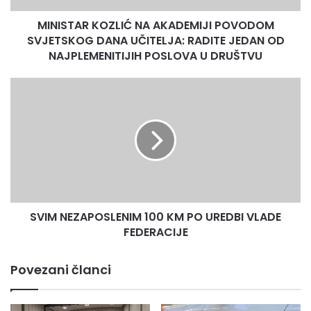
RADITE
MINISTAR KOZLIĆ NA AKADEMIJI POVODOM
JEDAN
OD
SVJETSKOG DANA UČITELJA: RADITE JEDAN OD
NAJPLEMENITIJIH
NAJPLEMENITIJIH POSLOVA U DRUŠTVU
POSLOVA
U
SVIM
DRUŠTVU
NEZAPOSLENIM
100
KM
PO
UREDBI
VLADE
FEDERACIJE
SVIM NEZAPOSLENIM 100 KM PO UREDBI VLADE
FEDERACIJE
Povezani članci