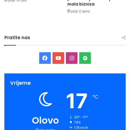
prije 14 sati
mala biznisa
prije 2 dana
Pratite nas
Facebook
YouTube
Instagram
Spotify
Vrijeme
17
℃
Olovo
30º - 17º
78%
1.18 km/h
Čisto nebo