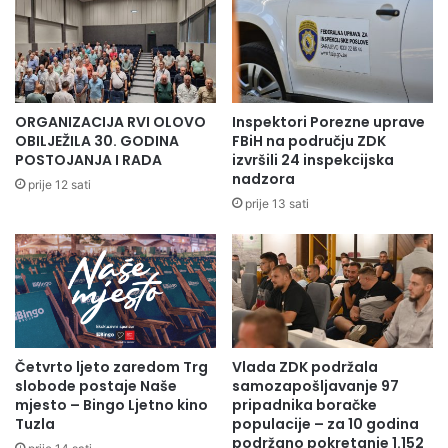
ORGANIZACIJA RVI OLOVO
Inspektori Porezne uprave
OBILJEŽILA 30. GODINA
FBiH na području ZDK
POSTOJANJA I RADA
izvršili 24 inspekcijska
nadzora
prije 12 sati
prije 13 sati
Četvrto ljeto zaredom Trg
Vlada ZDK podržala
slobode postaje Naše
samozapošljavanje 97
mjesto – Bingo Ljetno kino
pripadnika boračke
Tuzla
populacije – za 10 godina
podržano pokretanje 1.152