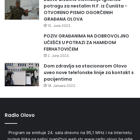
potragu za nestalim H.F. iz Čuništa -
OTVORENO PISMO OGORČENIH
GRAĐANA OLOVA
15. Juna 2023.
POZIV GRAĐANIMA NA DOBROVOLJNO
UČEŠĆE U POTRAZI ZA HAMIDOM
FERHATOVIĆEM
2. Juna 2023.
Dom zdravlja sa stacionarom Olovo
uveo nove telefonske linije za kontakt s
pacijentima
18. Januara 2022.
Radio Olovo
Program se emituje 24. sata dnevno na 95,1 MHz i na internetu
putem linka na našoj zvaničnoj web str www.radio.olovo.ba gdje