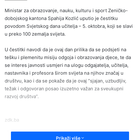
email
Ministar za obrazovanje, nauku, kulturu i sport Zeničko-
dobojskog kantona Spahija Kozlić uputio je čestitku
povodom Svjetskog dana učitelja – 5. oktobra, koji se slavi
u preko 100 zemalja svijeta.
U čestitki navodi da je ovaj dan prilika da se podsjeti na
tešku i plemenitu misiju odgoja i obrazovanja djece, te da
se interes javnosti usmjeri na ulogu odgajatelja, učitelja,
nastavnika i profesora širom svijeta na njihov značaj u
društvu, kao i da se pokaže da je ovaj “sjajan, uzbudljiv,
težak i odgovoran posao izuzetno važan za sveukupni
razvoj društva”.
zdk.ba
-Prenositi svoja znanja i iskustva na djecu, učiti ih životu i
Prikaži više