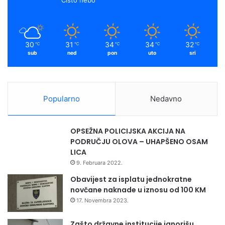
30
31
34
34
32
℃
℃
℃
℃
℃
sub
ned
pon
uto
sri
Popularno
Nedavno
OPSEŽNA POLICIJSKA AKCIJA NA
PODRUČJU OLOVA – UHAPŠENO OSAM
LICA
9. Februara 2022.
Obavijest za isplatu jednokratne
novčane naknade u iznosu od 100 KM
17. Novembra 2023.
Zašto državne institucije ignorišu