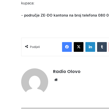
kupaca:
–
područje ZE-DO kantona n
a broj telefona 080 
Facebook
X
LinkedIn
T
Podijeli
Radio Olovo
Website