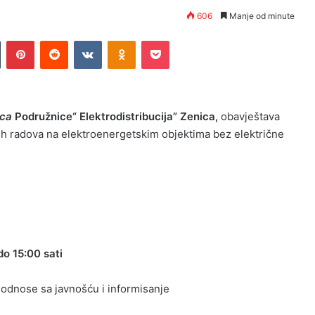
606
Manje od minute
n
Tumblr
Pinterest
Reddit
VKontakte
Odnoklassniki
Pocket
ca
Podružnice“ Elektrodistribucija” Zenica,
obavještava
ih radova na elektroenergetskim objektima bez električne
do 15:00 sati
a odnose sa javnošću i informisanje