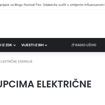
društvima podrška u iznosu od 138.000 KM
I IZ ZDK
VIJESTI IZ BIH
ELEKTRIČNE ENERGIJE
UPCIMA ELEKTRIČNE