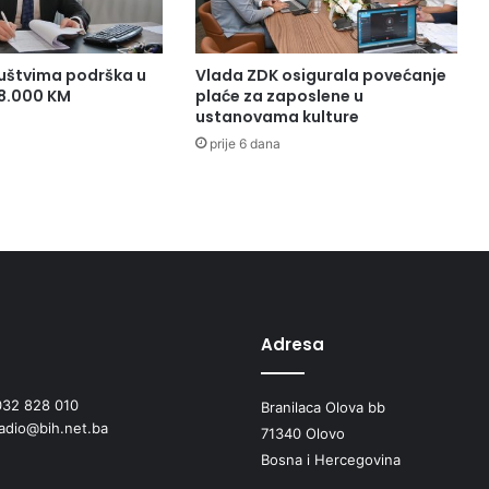
uštvima podrška u
Vlada ZDK osigurala povećanje
38.000 KM
plaće za zaposlene u
ustanovama kulture
prije 6 dana
Adresa
032 828 010
Branilaca Olova bb
radio@bih.net.ba
71340 Olovo
Bosna i Hercegovina