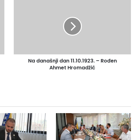
Na
današnji
dan
11.10.1923.
–
Rođen
Ahmet
Hromadžić
Na današnji dan 11.10.1923. – Rođen
Ahmet Hromadžić