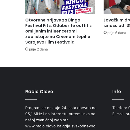
Otvorene prijave za Bingo
Lovačkim dr
Festival Fits: Odaberite outfit s
iznosu od 1
omiljenim influencerom i
prije 6 dana
zablistajte na Crvenom tepihu
Sarajevo Film Festivala
prije 2 dana
Radio Olovo
Info
Program se emituje 24. sata dnevno na
Telefon: 
95,1 MHz i na internetu putem linka na
E-mail: o
našoj zvaničnoj web str
www.radio.olovo.ba gdje svakodnevno