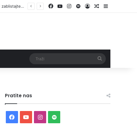
Facebook
YouTube
Instagram
Spotify
Log In
Random Article
Sidebar
Traži
Pratite nas
Facebook
YouTube
Instagram
Spotify