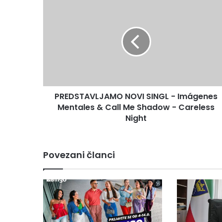
PREDSTAVLJAMO
NOVI
SINGL
-
Imágenes
Mentales
&
Call
Me
PREDSTAVLJAMO NOVI SINGL - Imágenes
Shadow
-
Mentales & Call Me Shadow - Careless
Careless
Night
Night
Povezani članci