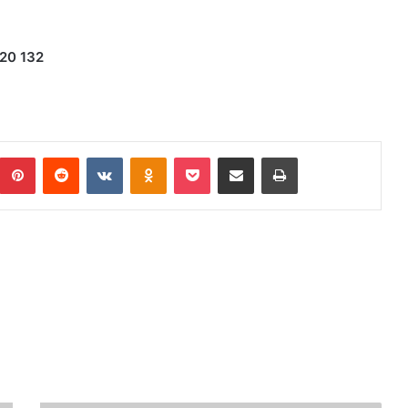
020 132
umblr
Pinterest
Reddit
VKontakte
Odnoklassniki
Pocket
Podijeli putem Emaila
Print