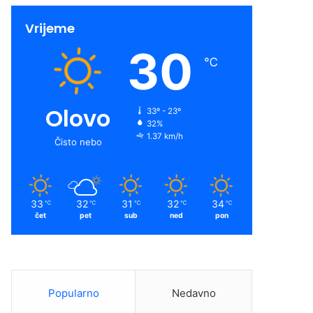
Vrijeme
30
℃
Olovo
33º - 23º
32%
1.37 km/h
Čisto nebo
33
32
31
32
34
℃
℃
℃
℃
℃
čet
pet
sub
ned
pon
Popularno
Nedavno