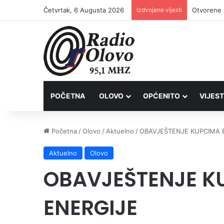
Četvrtak, 6 Augusta 2026
Izdvojene vijesti
Lovačkim 
POČETNA
OLOVO
OPĆENITO
VIJEST
Početna
/
Olovo
/
Aktuelno
/
OBAVJEŠTENJE KUPCIMA 
Aktuelno
Olovo
OBAVJEŠTENJE K
ENERGIJE