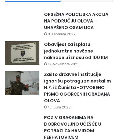
OPSEŽNA POLICIJSKA AKCIJA
NA PODRUČJU OLOVA –
UHAPŠENO OSAM LICA
9. Februara 2022.
Obavijest za isplatu
jednokratne novčane
naknade u iznosu od 100 KM
17. Novembra 2023.
Zašto državne institucije
ignorišu potragu za nestalim
H.F. iz Čuništa -OTVORENO
PISMO OGORČENIH GRAĐANA
OLOVA
15. Juna 2023.
POZIV GRAĐANIMA NA
DOBROVOLJNO UČEŠĆE U
POTRAZI ZA HAMIDOM
FERHATOVIĆEM