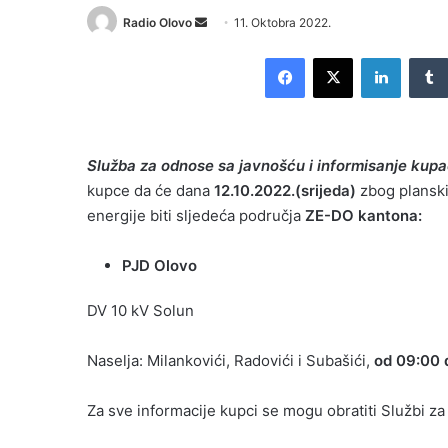
Send
Radio Olovo
11. Oktobra 2022.
an
Facebook
X
LinkedI
email
Slu
ž
ba
za
odnose
sa
javno
šć
u
i
informisanje
kupa
kupce da će dana
12.10.2022.(srijeda)
zbog plansk
energije biti sljedeća područja
ZE-DO kantona:
PJD Olovo
DV 10 kV Solun
Naselja: Milankovići, Radovići i Subašići,
od 09:00 
Za sve informacije kupci se mogu obratiti Službi z