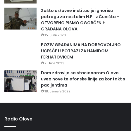
Zašto državne institucije ignorišu
potragu za nestalim H.F. iz Čuništa -
OTVORENO PISMO OGORČENIH
GRAĐANA OLOVA
15. Juna 2023.
POZIV GRAĐANIMA NA DOBROVOLJNO
UČEŠĆE U POTRAZI ZA HAMIDOM
FERHATOVIĆEM
2. Juna 2023.
Dom zdravlja sa stacionarom Olovo
uveo nove telefonske linije za kontakt s
pacijentima
18. Januara 2022.
Radio Olovo