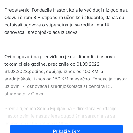
email
Predstavnici Fondacije Hastor, koja je već dugi niz godina u
Olovu i širom BiH stipendira učenike i studente, danas su
potpisali ugovore o stipendiranju sa roditeljima 14
osnovaca i srednjoškolaca iz Olova.
Ovim ugovorima predviđeno je da stipendisti osnovci
tokom cijele godine, preciznije od 01.09.2022 –
31.08.2023.godine, dobijaju iznos od 100 KM, a
srednjoškolci iznos od 150 KM mjesečno. Fondacija Hastor
uz ovih 14 osnovaca i srednjoškolaca stipendira i 5.
studenata iz Olova.
Prema riječima Seida Fijuljanina – direktora Fondacije
Hastor ovim je nastavljena dugodišnja saradnja sa sa
učenicima i studentima iz Olova.
Prikaži više