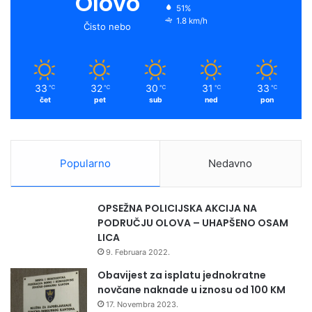
Olovo
51%
1.8 km/h
Čisto nebo
33
32
30
31
33
℃
℃
℃
℃
℃
čet
pet
sub
ned
pon
Popularno
Nedavno
OPSEŽNA POLICIJSKA AKCIJA NA
PODRUČJU OLOVA – UHAPŠENO OSAM
LICA
9. Februara 2022.
Obavijest za isplatu jednokratne
novčane naknade u iznosu od 100 KM
17. Novembra 2023.