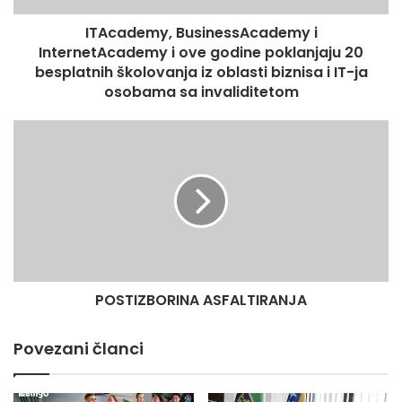
20
ITAcademy, BusinessAcademy i
besplatnih
školovanja
InternetAcademy i ove godine poklanjaju 20
iz
besplatnih školovanja iz oblasti biznisa i IT-ja
oblasti
osobama sa invaliditetom
biznisa
i
POSTIZBORINA
IT-
ASFALTIRANJA
ja
osobama
sa
invaliditetom
POSTIZBORINA ASFALTIRANJA
Povezani članci