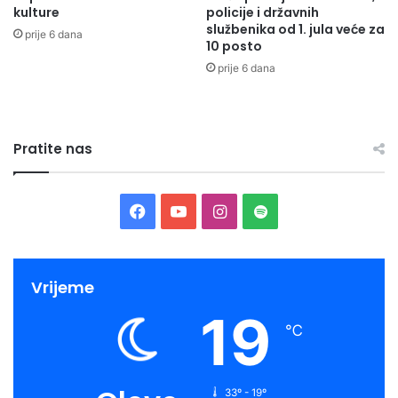
kulture
policije i državnih
službenika od 1. jula veće za
prije 6 dana
10 posto
prije 6 dana
Pratite nas
Facebook
YouTube
Instagram
Spotify
Vrijeme
19
℃
33º - 19º