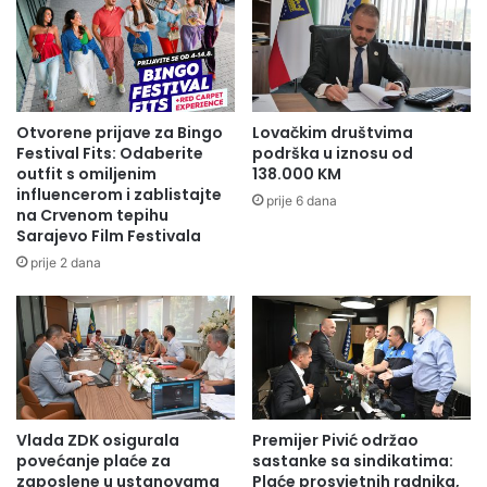
Otvorene prijave za Bingo
Lovačkim društvima
Festival Fits: Odaberite
podrška u iznosu od
outfit s omiljenim
138.000 KM
influencerom i zablistajte
prije 6 dana
na Crvenom tepihu
Sarajevo Film Festivala
prije 2 dana
Vlada ZDK osigurala
Premijer Pivić održao
povećanje plaće za
sastanke sa sindikatima:
zaposlene u ustanovama
Plaće prosvjetnih radnika,