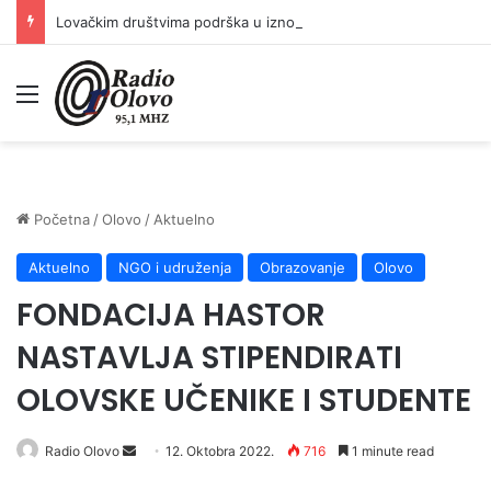
Lovačkim društvima podrška u iznosu od 138.000 KM
Meni
Početna
/
Olovo
/
Aktuelno
Aktuelno
NGO i udruženja
Obrazovanje
Olovo
FONDACIJA HASTOR
NASTAVLJA STIPENDIRATI
OLOVSKE UČENIKE I STUDENTE
Send
Radio Olovo
12. Oktobra 2022.
716
1 minute read
an