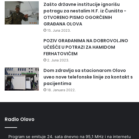
Zašto državne institucije ignorišu
potragu za nestalim H.F. iz Čuništa -
OTVORENO PISMO OGORČENIH
GRAĐANA OLOVA
15. Juna 2023.
POZIV GRAĐANIMA NA DOBROVOLJNO
UČEŠĆE U POTRAZI ZA HAMIDOM
FERHATOVIĆEM
2. Juna 2023.
Dom zdravlja sa stacionarom Olovo
uveo nove telefonske linije za kontakt s
pacijentima
18. Januara 2022.
Radio Olovo
Program se emituje 24. sata dnevno na 95,1 MHz i na internetu