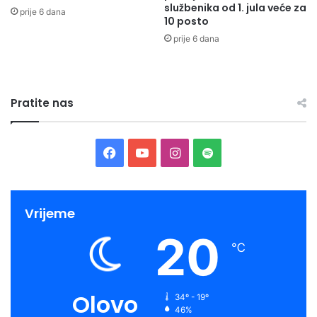
službenika od 1. jula veće za
prije 6 dana
10 posto
prije 6 dana
Pratite nas
Facebook
YouTube
Instagram
Spotify
Vrijeme
20
℃
Olovo
34º - 19º
46%