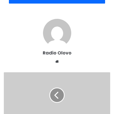
-Nažalost, Gradska uprava Zenica još uvijek nije riješila
imovinsko-pravne odnose na ovoj dionici i samim time nisu
stvoreni uslovi za početak radova. Pozivamo Gradsku
upravu Zenica da u što kraćem roku riješe imovinsko-
pravne odnose i omoguće početak realizacije projekta
bitnog za sve građane Zenice – rekao je ministar Isak.
Ministarstvo za prostorno uređenje, promet i komunikacije
Radio Olovo
i zaštitu okoline ZDK
Website
VLADA
ZDK
FORMIRALA
PRVO
VIJEĆE
ZA
NAUKU
ZDK-