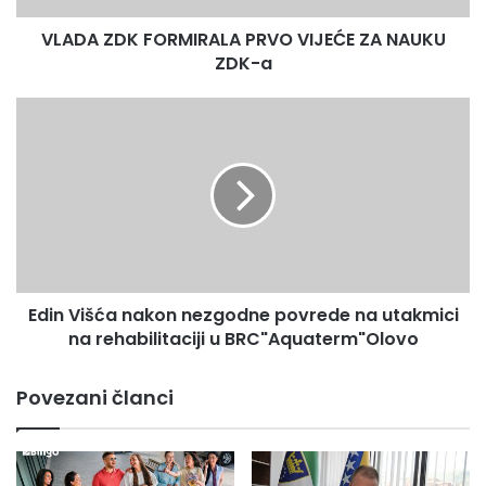
a
VLADA ZDK FORMIRALA PRVO VIJEĆE ZA NAUKU
ZDK-a
Edin
Višća
nakon
nezgodne
povrede
na
utakmici
na
rehabilitaciji
Edin Višća nakon nezgodne povrede na utakmici
u
BRC"Aquaterm"Olovo
na rehabilitaciji u BRC"Aquaterm"Olovo
Povezani članci