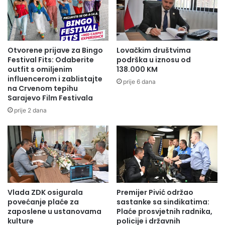
Otvorene prijave za Bingo
Lovačkim društvima
Festival Fits: Odaberite
podrška u iznosu od
outfit s omiljenim
138.000 KM
influencerom i zablistajte
prije 6 dana
na Crvenom tepihu
Sarajevo Film Festivala
prije 2 dana
Vlada ZDK osigurala
Premijer Pivić održao
povećanje plaće za
sastanke sa sindikatima:
zaposlene u ustanovama
Plaće prosvjetnih radnika,
kulture
policije i državnih