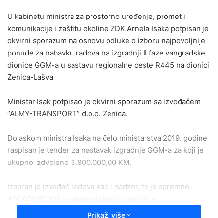
email
U kabinetu ministra za prostorno uređenje, promet i
komunikacije i zaštitu okoline ZDK Arnela Isaka potpisan je
okvirni sporazum na osnovu odluke o izboru najpovoljnije
ponude za nabavku radova na izgradnji II faze vangradske
dionice GGM-a u sastavu regionalne ceste R445 na dionici
Zenica-Lašva.
Ministar Isak potpisao je okvirni sporazum sa izvođačem
“ALMY-TRANSPORT” d.o.o. Zenica.
Dolaskom ministra Isaka na čelo ministarstva 2019. godine
raspisan je tender za nastavak izgradnje GGM-a za koji je
ukupno izdvojeno 3.800.000,00 KM.
Izabran je izvođač radova kao i nadzor, te je spremno
400.000,00 KM za eksproprijaciju zemljišta.
Prikaži više