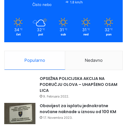
1.8 km/h
Čisto nebo
34
32
31
31
32
℃
℃
℃
℃
℃
čet
pet
sub
ned
pon
Popularno
Nedavno
OPSEŽNA POLICIJSKA AKCIJA NA
PODRUČJU OLOVA – UHAPŠENO OSAM
LICA
9. Februara 2022.
Obavijest za isplatu jednokratne
novčane naknade u iznosu od 100 KM
17. Novembra 2023.