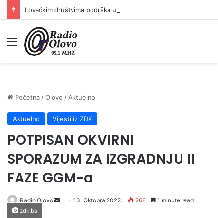
Lovačkim društvima podrška u iznosu od 138.000 KM
Meni
Početna
/
Olovo
/
Aktuelno
Aktuelno
Vijesti iz ZDK
POTPISAN OKVIRNI
SPORAZUM ZA IZGRADNJU II
FAZE GGM-a
Send
Radio Olovo
13. Oktobra 2022.
268
1 minute read
zdk.ba
an