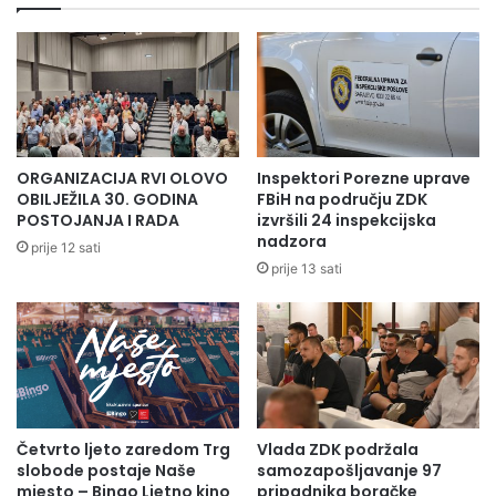
ORGANIZACIJA RVI OLOVO
Inspektori Porezne uprave
OBILJEŽILA 30. GODINA
FBiH na području ZDK
POSTOJANJA I RADA
izvršili 24 inspekcijska
nadzora
prije 12 sati
prije 13 sati
Četvrto ljeto zaredom Trg
Vlada ZDK podržala
slobode postaje Naše
samozapošljavanje 97
mjesto – Bingo Ljetno kino
pripadnika boračke