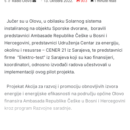
Send
Radio Olovo
13. Oktobra 2022.
903
1 minute read
an
email
Jučer su u Olovu, u obilasku Solarnog sistema
instaliranog na objektu Sporske dvorane, boravili
predstavnici Ambasade Republike Češke u Bosni i
Hercegovini, predstavnici Udruženja Centar za energiju,
okolinu i resusrse – CENER 21 iz Sarajeva, te predstavnici
firme “Elektro-test” iz Sarajeva koji su kao finansijeri,
koordinatori, odnosno izvođači radova učestvovali u
implementaciji ovog pilot projekta.
Projekat Akcija za razvoj i promociju obnovljivih izvora
energije i energijske efikasnosti na području općine Olovo
finansira Ambasada Republike Češke u Bosni i Hercegovini
kroz program Razvojne saradnje.