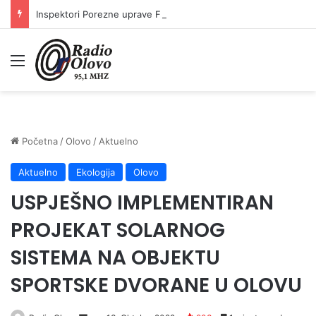
Inspektori Porezne uprave FBiH na području ZDK izvršili 24 inspekcijska nadzora
Meni
Početna
/
Olovo
/
Aktuelno
Aktuelno
Ekologija
Olovo
USPJEŠNO IMPLEMENTIRAN
PROJEKAT SOLARNOG
SISTEMA NA OBJEKTU
SPORTSKE DVORANE U OLOVU