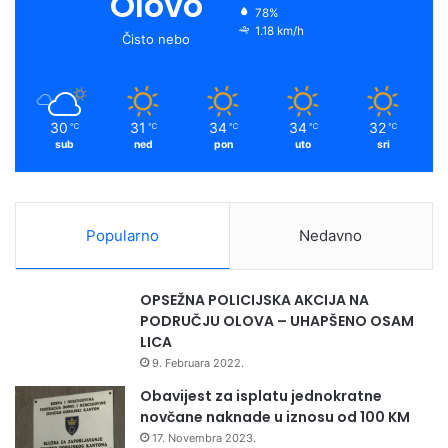
Olovo
78%
1.18 km/h
Čisto nebo
30
31
34
34
32
℃
℃
℃
℃
℃
sub
ned
pon
uto
sri
Popularno
Nedavno
OPSEŽNA POLICIJSKA AKCIJA NA
PODRUČJU OLOVA – UHAPŠENO OSAM
LICA
9. Februara 2022.
Obavijest za isplatu jednokratne
novčane naknade u iznosu od 100 KM
17. Novembra 2023.