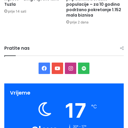
Tuzla
populacije – za 10 godina
podržano pokretanje 1.152
prije 14 sati
Primjetili smo da je razgovarano i o vrlo realnoj i izvjesnoj
mala biznisa
mogućnosti da u narednim sedmicama dođe do realizacije
prije 2 dana
posjete Ambasadorice Češke Republike u BiH našem
gradu.
Pratite nas
Facebook
YouTube
Instagram
Spotify
Vrijeme
17
℃
30º - 17º