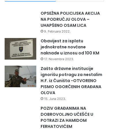
OPSEŽNA POLICIJSKA AKCIJA
NA PODRUČJU OLOVA –
UHAPŠENO OSAM LICA
9. Februara 2022.
Obavijest za isplatu
jednokratne novčane
naknade u iznosu od 100 KM
17. Novembra 2023.
Zašto državne institucije
ignorišu potragu za nestalim
H.F. iz Čuništa -OTVORENO
PISMO OGORČENIH GRAĐANA
OLOVA
15. Juna 2023.
POZIV GRAĐANIMA NA
DOBROVOLJNO UČEŠĆE U
POTRAZI ZA HAMIDOM
FERHATOVIĆEM