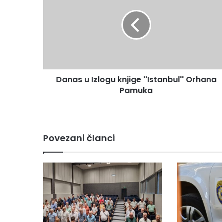
Izlogu
knjige
''Istanbul''
Orhana
Pamuka
Danas u Izlogu knjige ''Istanbul'' Orhana
Pamuka
Povezani članci