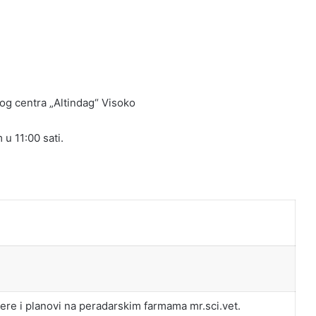
og centra „Altindag“ Visoko
u 11:00 sati.
re i planovi na peradarskim farmama mr.sci.vet.