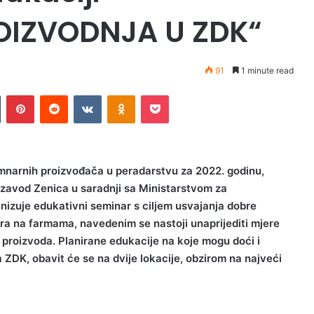
OIZVODNJA U ZDK“
91
1 minute read
n
Tumblr
Pinterest
Reddit
VKontakte
Odnoklassniki
Pocket
mnarnih proizvođača u peradarstvu za 2022. godinu,
i zavod Zenica u saradnji sa Ministarstvom za
nizuje edukativni seminar s ciljem usvajanja dobre
ra na farmama, navedenim se nastoji unaprijediti mjere
eta proizvoda. Planirane edukacije na koje mogu doći i
 ZDK, obavit će se na dvije lokacije, obzirom na najveći