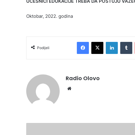
UČESNICI EDUKACIJE TREBA DA POŠTUJU VAŽE
Oktobar, 2022. godina
Facebook
X
LinkedIn
T
Podijeli
Radio Olovo
Website
Danas
u