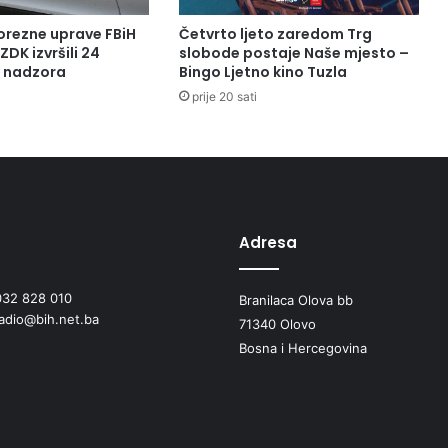
orezne uprave FBiH
Četvrto ljeto zaredom Trg
ZDK izvršili 24
slobode postaje Naše mjesto –
a nadzora
Bingo Ljetno kino Tuzla
prije 20 sati
Adresa
032 828 010
Branilaca Olova bb
radio@bih.net.ba
71340 Olovo
Bosna i Hercegovina