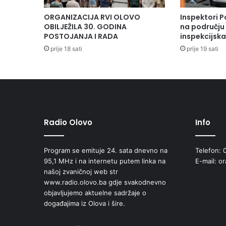
ORGANIZACIJA RVI OLOVO
Inspektori P
OBILJEŽILA 30. GODINA
na području 
POSTOJANJA I RADA
inspekcijsk
prije 18 sati
prije 19 sati
Radio Olovo
Info
Program se emituje 24. sata dnevno na
Telefon: 
95,1 MHz i na internetu putem linka na
E-mail: o
našoj zvaničnoj web str
www.radio.olovo.ba gdje svakodnevno
objavljujemo aktuelne sadržaje o
događajima iz Olova i šire.