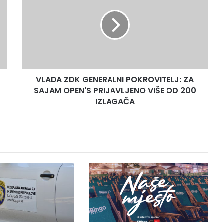
GENERALNI
POKROVITELJ:
ZA
SAJAM
OPEN'S
PRIJAVLJENO
VIŠE
VLADA ZDK GENERALNI POKROVITELJ: ZA
OD
200
SAJAM OPEN'S PRIJAVLJENO VIŠE OD 200
IZLAGAČA
IZLAGAČA