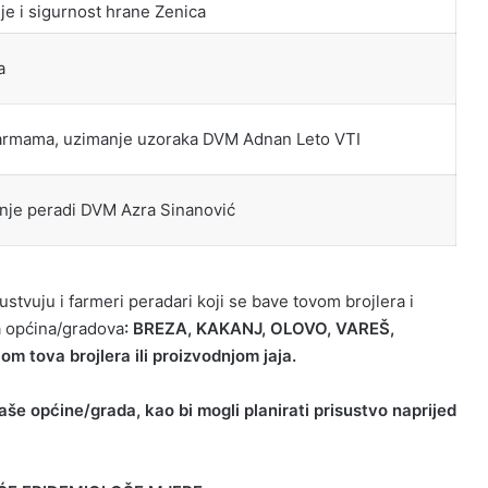
je i sigurnost hrane Zenica
a
farmama, uzimanje uzoraka DVM Adnan Leto VTI
nje peradi DVM Azra Sinanović
ustvuju i farmeri peradari koji se bave tovom brojlera i
a općina/gradova
:
BREZA, KAKANJ, OLOVO, VAREŠ,
jom tova brojlera ili proizvodnjom jaja.
še općine/grada, kao bi mogli planirati prisustvo naprijed