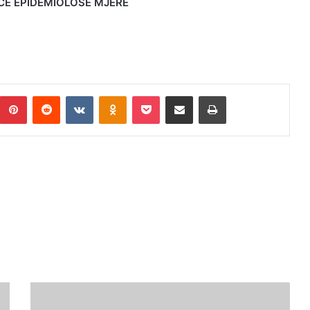
ĆE EPIDEMIOLOŠE MJERE
umblr
Pinterest
Reddit
VKontakte
Odnoklassniki
Pocket
Podijeli putem Emaila
Print
VLADA
ZDK