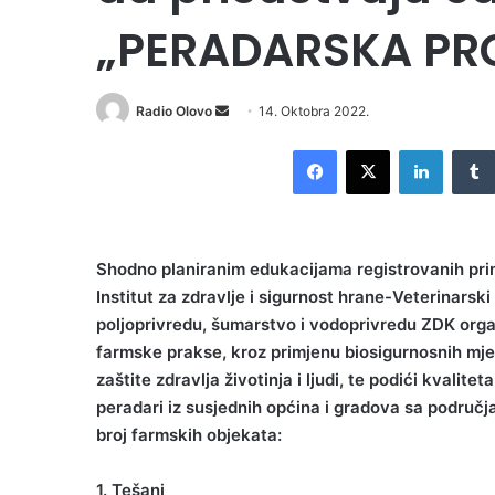
„PERADARSKA PR
Send
Radio Olovo
14. Oktobra 2022.
an
Facebook
X
LinkedI
email
Shodno planiranim edukacijama registrovanih pri
Institut za zdravlje i sigurnost hrane-Veterinarsk
poljoprivredu, šumarstvo i vodoprivredu ZDK orga
farmske prakse, kroz primjenu biosigurnosnih mje
zaštite zdravlja životinja i ljudi, te podići kvalit
peradari iz susjednih općina i gradova sa područja
broj farmskih objekata:
1. Tešanj