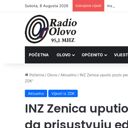
Subota, 8 Augusta 2026
Izdvojene vijesti
Inspektori 
POČETNA
OLOVO
OPĆENITO
VIJEST
Početna
/
Olovo
/
Aktuelno
/
INZ Zenica uputio poziv p
ZDK“
Aktuelno
Vijesti iz ZDK
INZ Zenica uputi
da prisustvuju ed