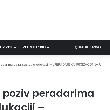
Porezne uprave FBiH na području ZDK izvršili 24 inspekcijska nadzora
I IZ ZDK
VIJESTI IZ BIH
RADIO UŽIVO
eradarima da prisustvuju edukaciji – „PERADARSKA PROIZVODNJA U
o poziv peradarima
ukaciji –