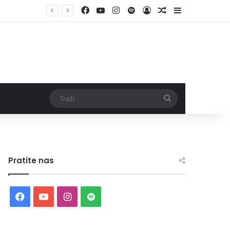
Facebook
YouTube
Instagram
Spotify
Log In
Random Article
Sidebar
Traži
Pratite nas
Facebook
YouTube
Instagram
Spotify