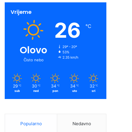
Vrijeme
26
℃
Olovo
29º - 20º
53%
2.35 km/h
Čisto nebo
29
30
34
34
32
℃
℃
℃
℃
℃
sub
ned
pon
uto
sri
Popularno
Nedavno