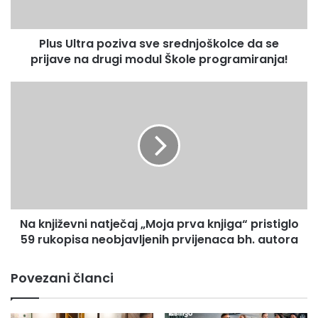
prijave
na
Plus Ultra poziva sve srednjoškolce da se
drugi
modul
prijave na drugi modul Škole programiranja!
Škole
programiranja!
Na
književni
natječaj
„Moja
prva
knjiga“
pristiglo
59
rukopisa
Na književni natječaj „Moja prva knjiga“ pristiglo
neobjavljenih
prvijenaca
59 rukopisa neobjavljenih prvijenaca bh. autora
bh.
autora
Povezani članci