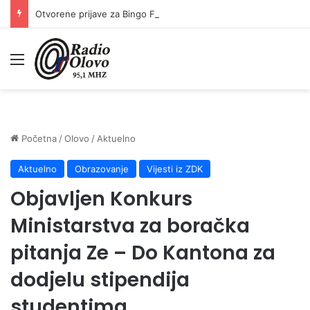
Otvorene prijave za Bingo Festival Fits: Odaberite outfit s omiljenim influencerom i zablistajte na Crvenom tepihu Sarajevo Film Festivala
Meni
Početna
/
Olovo
/
Aktuelno
Aktuelno
Obrazovanje
Vijesti iz ZDK
Objavljen Konkurs
Ministarstva za boračka
pitanja Ze – Do Kantona za
dodjelu stipendija
studentima