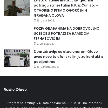
Zašto državne institucije ignorišu
potragu za nestalim H.F. iz Čuništa -
OTVORENO PISMO OGORČENIH
GRAĐANA OLOVA
15. Juna 2023.
POZIV GRAĐANIMA NA DOBROVOLJNO
UČEŠĆE U POTRAZI ZA HAMIDOM
FERHATOVIĆEM
2. Juna 2023.
Dom zdravlja sa stacionarom Olovo
uveo nove telefonske linije za kontakt s
pacijentima
18. Januara 2022.
Radio Olovo
Program se emituje 24. sata dnevno na 95,1 MHz i na internetu
putem linka na našoj zvaničnoj web str www.radio.olovo.ba gdje