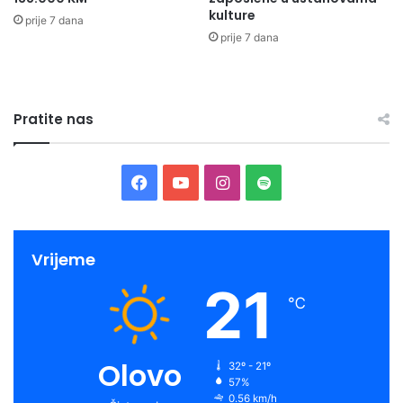
kulture
prije 7 dana
prije 7 dana
Pratite nas
Facebook
YouTube
Instagram
Spotify
Vrijeme
21
℃
Olovo
32º - 21º
57%
0.56 km/h