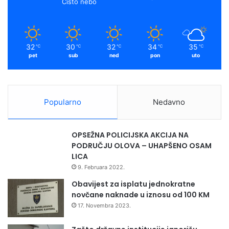
Čisto nebo
32
30
32
34
35
℃
℃
℃
℃
℃
pet
sub
ned
pon
uto
Popularno
Nedavno
OPSEŽNA POLICIJSKA AKCIJA NA
PODRUČJU OLOVA – UHAPŠENO OSAM
LICA
9. Februara 2022.
Obavijest za isplatu jednokratne
novčane naknade u iznosu od 100 KM
17. Novembra 2023.