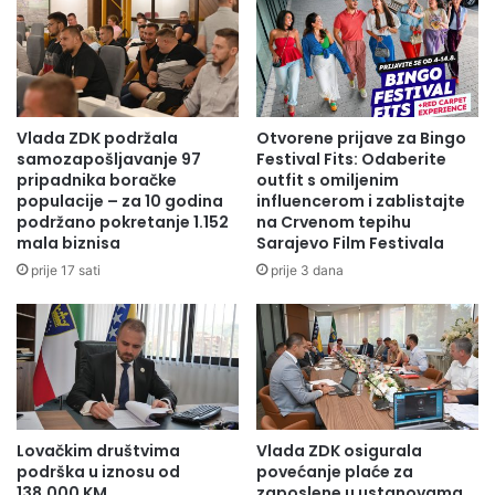
Vlada ZDK podržala
Otvorene prijave za Bingo
samozapošljavanje 97
Festival Fits: Odaberite
pripadnika boračke
outfit s omiljenim
populacije – za 10 godina
influencerom i zablistajte
podržano pokretanje 1.152
na Crvenom tepihu
mala biznisa
Sarajevo Film Festivala
prije 17 sati
prije 3 dana
Lovačkim društvima
Vlada ZDK osigurala
podrška u iznosu od
povećanje plaće za
138.000 KM
zaposlene u ustanovama