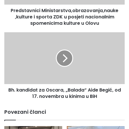
nacionalnim
Predstavnici Ministarstva,obrazovanja,nauke
spomenicima
kulture
,kulture i sporta ZDK u posjeti nacionalnim
u
spomenicima kulture u Olovu
Olovu
Bh.
kandidat
za
Oscara,
„Balada“
Aide
Begić,
od
17.
Bh. kandidat za Oscara, „Balada“ Aide Begić, od
novembra
u
17. novembra u kinima u BiH
kinima
u
Povezani članci
BiH