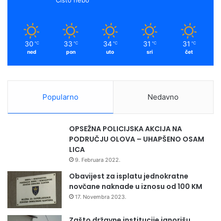
30
33
34
31
31
℃
℃
℃
℃
℃
ned
pon
uto
sri
čet
Popularno
Nedavno
OPSEŽNA POLICIJSKA AKCIJA NA
PODRUČJU OLOVA – UHAPŠENO OSAM
LICA
9. Februara 2022.
Obavijest za isplatu jednokratne
novčane naknade u iznosu od 100 KM
17. Novembra 2023.
Zašto državne institucije ignorišu