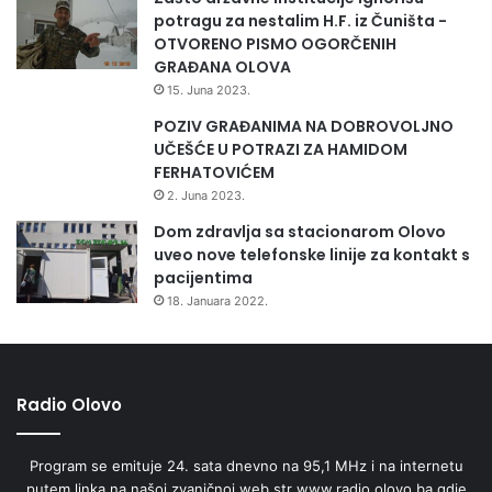
potragu za nestalim H.F. iz Čuništa -
OTVORENO PISMO OGORČENIH
GRAĐANA OLOVA
15. Juna 2023.
POZIV GRAĐANIMA NA DOBROVOLJNO
UČEŠĆE U POTRAZI ZA HAMIDOM
FERHATOVIĆEM
2. Juna 2023.
Dom zdravlja sa stacionarom Olovo
uveo nove telefonske linije za kontakt s
pacijentima
18. Januara 2022.
Radio Olovo
Program se emituje 24. sata dnevno na 95,1 MHz i na internetu
putem linka na našoj zvaničnoj web str www.radio.olovo.ba gdje