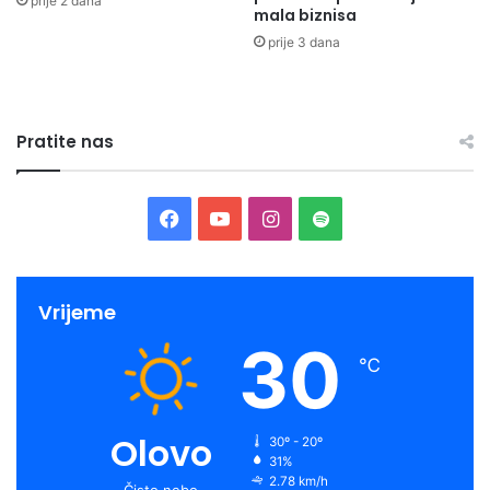
prije 2 dana
mala biznisa
prije 3 dana
Pratite nas
Facebook
YouTube
Instagram
Spotify
Vrijeme
30
℃
Olovo
30º - 20º
31%
2.78 km/h
Čisto nebo