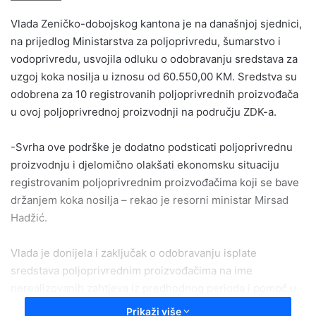
email
Vlada Zeničko-dobojskog kantona je na današnjoj sjednici,
na prijedlog Ministarstva za poljoprivredu, šumarstvo i
vodoprivredu, usvojila odluku o odobravanju sredstava za
uzgoj koka nosilja u iznosu od 60.550,00 KM. Sredstva su
odobrena za 10 registrovanih poljoprivrednih proizvođača
u ovoj poljoprivrednoj proizvodnji na području ZDK-a.
-Svrha ove podrške je dodatno podsticati poljoprivrednu
proizvodnju i djelomično olakšati ekonomsku situaciju
registrovanim poljoprivrednim proizvođačima koji se bave
držanjem koka nosilja – rekao je resorni ministar Mirsad
Hadžić.
Vlada je donijela i zaključak o odobravanju isplate
sredstava poljoprivrednim proizvođačima na ime
nerealizovanih zahtjeva iz predhodnog perioda i pomoć u
posebnim okolnostima u iznosu od 9.910,00 KM.
Prikaži više