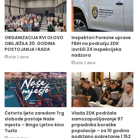
ORGANIZACIJA RVI OLOVO
Inspektori Porezne uprave
OBILJEŽILA 30. GODINA
FBiH na području ZDK
POSTOJANJA I RADA
izvršili 24 inspekcijska
nadzora
prije 2 dana
prije 2 dana
Četvrto ljeto zaredom Trg
Vlada ZDK podržala
slobode postaje Naše
samozapošljavanje 97
mjesto – Bingo Ljetno kino
pripadnika boračke
Tuzla
populacije – za 10 godina
podržano pokretanje 1.152