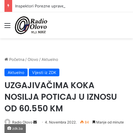
Inspektori Porezne uprave FBiH na području ZDK izvršili 24 inspekcijska nadzora
Meni
Početna
/
Olovo
/
Aktuelno
Aktuelno
Vijesti iz ZDK
UZGAJIVAČIMA KOKA
NOSILJA POTICAJ U IZNOSU
OD 60.550 KM
Send
Radio Olovo
4. Novembra 2022.
84
Manje od minute
zdk.ba
an