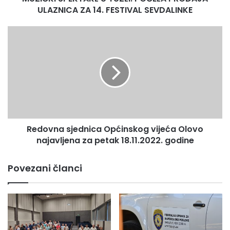
SEVDALINKE
ULAZNICA ZA 14. FESTIVAL SEVDALINKE
Redovna
sjednica
Općinskog
vijeća
Olovo
najavljena
za
petak
18.11.2022.
Redovna sjednica Općinskog vijeća Olovo
godine
najavljena za petak 18.11.2022. godine
Povezani članci