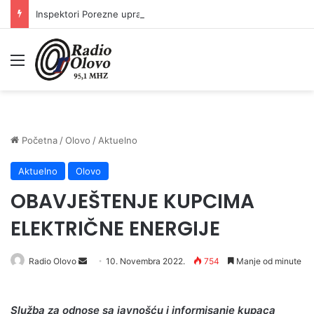
Inspektori Porezne uprave FBiH na području ZDK izvršili 24 inspekcijska nadzora
Meni
Početna
/
Olovo
/
Aktuelno
Aktuelno
Olovo
OBAVJEŠTENJE KUPCIMA
ELEKTRIČNE ENERGIJE
Send
Radio Olovo
10. Novembra 2022.
754
Manje od minute
an
email
Slu
ž
ba
za
odnose
sa
javno
šć
u
i
informisanje
kupaca