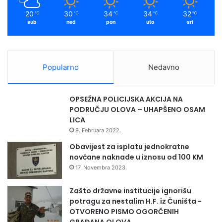
20
30
34
34
32
℃
℃
℃
℃
℃
sub
ned
pon
uto
sri
Popularno
Nedavno
OPSEŽNA POLICIJSKA AKCIJA NA
PODRUČJU OLOVA – UHAPŠENO OSAM
LICA
9. Februara 2022.
Obavijest za isplatu jednokratne
novčane naknade u iznosu od 100 KM
17. Novembra 2023.
Zašto državne institucije ignorišu
potragu za nestalim H.F. iz Čuništa -
OTVORENO PISMO OGORČENIH
GRAĐANA OLOVA