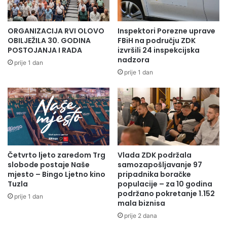
ORGANIZACIJA RVI OLOVO
Inspektori Porezne uprave
OBILJEŽILA 30. GODINA
FBiH na području ZDK
POSTOJANJA I RADA
izvršili 24 inspekcijska
nadzora
prije 1 dan
prije 1 dan
Četvrto ljeto zaredom Trg
Vlada ZDK podržala
slobode postaje Naše
samozapošljavanje 97
mjesto – Bingo Ljetno kino
pripadnika boračke
Tuzla
populacije – za 10 godina
podržano pokretanje 1.152
prije 1 dan
mala biznisa
prije 2 dana