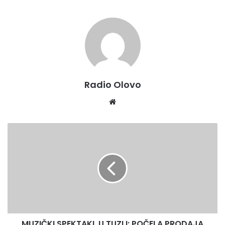
i informisanje kupaca ED Zenica
Halid Zukić
Radio Olovo
Website
MUZIČKI
SPEKTAKL
U
TUZLI:
POČELA
PRODAJA
ULAZNICA
ZA
14.
MUZIČKI SPEKTAKL U TUZLI: POČELA PRODAJA
FESTIVAL