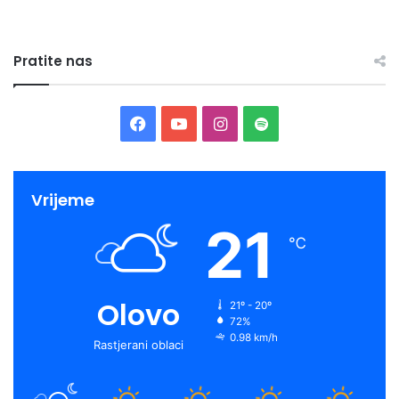
Pratite nas
Facebook
YouTube
Instagram
Spotify
Vrijeme
21
℃
Olovo
21º - 20º
72%
0.98 km/h
Rastjerani oblaci