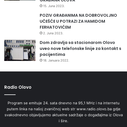
15. Juna 2023.
POZIV GRAĐANIMA NA DOBROVOLJNO
UČEŠĆE U POTRAZI ZA HAMIDOM
FERHATOVIĆEM
2. Juna 2023.
Dom zdravlja sa stacionarom Olovo
uveo nove telefonske linije za kontakt s
pacijentima
18. Januara 2022.
Radio Olovo
Program se emituje 24. sata dnevno na 95,1 MHz i na internetu
putem linka na našoj zvaničnoj web str www.radio.olovo.ba gdje
svakodnevno objavljujemo aktuelne sadržaje o događajima iz Olova
i šire.