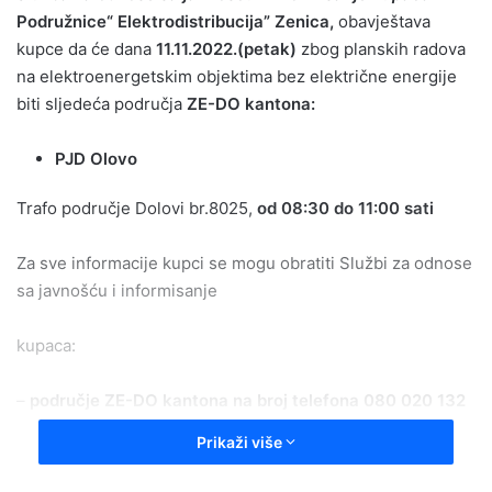
Podružnice“ Elektrodistribucija” Zenica,
obavještava
kupce da će dana
11.11.2022.(petak)
zbog planskih radova
na elektroenergetskim objektima bez električne energije
biti sljedeća područja
ZE-DO kantona:
PJD Olovo
Trafo područje Dolovi br.8025,
od 08:30 do 11:00 sati
Za sve informacije kupci se mogu obratiti Službi za odnose
sa javnošću i informisanje
kupaca:
–
područje ZE-DO kantona n
a broj telefona 080 020 132
Prikaži više
Rukovodilac Službe za odnose sa javnošću