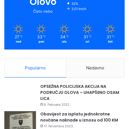
Olovo
32%
3.01 km/h
Čisto nebo
27
33
34
31
31
℃
℃
℃
℃
℃
ned
pon
uto
sri
čet
Popularno
Nedavno
OPSEŽNA POLICIJSKA AKCIJA NA
PODRUČJU OLOVA – UHAPŠENO OSAM
LICA
9. Februara 2022.
Obavijest za isplatu jednokratne
novčane naknade u iznosu od 100 KM
17. Novembra 2023.