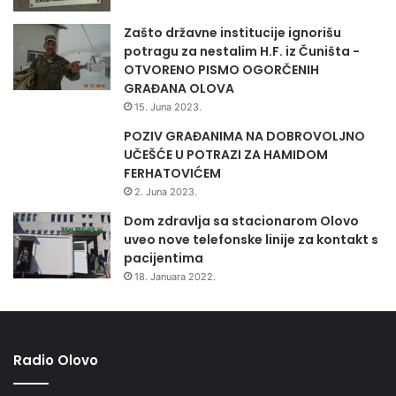
Zašto državne institucije ignorišu
potragu za nestalim H.F. iz Čuništa -
OTVORENO PISMO OGORČENIH
GRAĐANA OLOVA
15. Juna 2023.
POZIV GRAĐANIMA NA DOBROVOLJNO
UČEŠĆE U POTRAZI ZA HAMIDOM
FERHATOVIĆEM
2. Juna 2023.
Dom zdravlja sa stacionarom Olovo
uveo nove telefonske linije za kontakt s
pacijentima
18. Januara 2022.
Radio Olovo