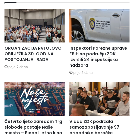
ORGANIZACIJA RVI OLOVO
Inspektori Porezne uprave
OBILJEŽILA 30. GODINA
FBiH na području ZDK
POSTOJANJA I RADA
izvršili 24 inspekcijska
nadzora
prije 2 dana
prije 2 dana
Četvrto ljeto zaredom Trg
Vlada ZDK podržala
slobode postaje Naše
samozapošljavanje 97
mjesto – Bingo Ljetno kino
pripadnika boračke