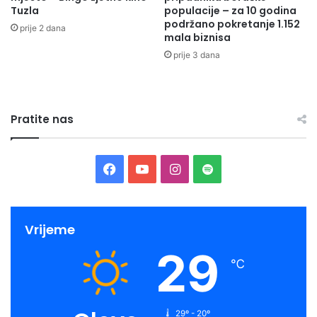
Tuzla
populacije – za 10 godina
podržano pokretanje 1.152
prije 2 dana
mala biznisa
prije 3 dana
Pratite nas
Facebook
YouTube
Instagram
Spotify
Vrijeme
29
℃
29º - 20º