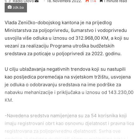
Send
Radio Olovo
18. Novembra 2022.
114
1 minute read
zdk.ba
an
email
Vlada Zeničko-dobojskog kantona je na prijedlog
Ministarstva za poljoprivredu, šumarstvo i vodoprivredu
usvojila više odluka u iznosu od 312.968,00 KM, a koji su
vezani za realizaciju Programa utroška budžetskih
sredstava za poticaje u poljoprivredi za 2022. godinu.
U cilju ublažavanja negativnih trendova koji su nastupili
kao posljedica poremećaja na svjetskom tržištu, usvojena
je odluka o odobravanju sredstava na ime podrške za
nabavku mehanizacije i priključaka u iznosu od 143.230,00
KM.
-Navedena sredstva namijenjena su za 54 korisnika koji
imaju registrovani obrt kao osnovnu djelatnost i pravna lica
registrovana za poljoprivrednu djelatnosti. Svrha ove
podrške je dodatno podsticati obnovu mašinskog parka i