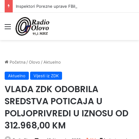
Inspektori Porezne uprave FBiH na području ZDK izvršili 24 inspekcijska nadzora
Meni
Početna
/
Olovo
/
Aktuelno
Aktuelno
Vijesti iz ZDK
VLADA ZDK ODOBRILA
SREDSTVA POTICAJA U
POLJOPRIVREDI U IZNOSU OD
312.968,00 KM