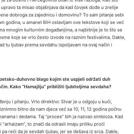
 upravo ta misao objašnjava da kad čovjek dođe u zrelije
a mene dobroga za zajednicu i domovinu? To sam pitanje sebi
am godina, u amanet BiH ostavljam ove tekstove koji se već
e na mnogim kulturnim događanjima, a najbitnije je to što se
jesme koje se vrlo često izvode na raznim festivalima. Dakle,
 sad tu ljubav prema sevdahu ispoljavam na ovaj način i
poetsko-duhovno blago kojim ste uspjeli održati duh
čin. Kako “Hamajliju” približiti ljubiteljima sevdaha?
nju i pitanju. Vrlo direktno: Stvar je u odgoju u kući,
 je iznimno bitno da nam djeca već sa 10, 11, 12 godina počnu
red nanama i dedama. Taj “proces” bih ja nazvao simbioza. Kad
ji “arhaizam”, to znači da odrasli imaju priliku proći
pa reći da je sevdah ljubav, jer se dešava iz srca. Dakle,