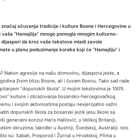
 značaj očuvanja tradicije i kulture Bosne i Hercegovine u
bi vaša “Hamajlija” mnogo pomogla mnogim kulturno-
dijaspori da kroz vaše tekstove mladi zavole
mate u planu poduzimanje koraka koji će “Hamajliju” i
uga? Nakon agresije na našu domovinu, dijaspora jeste, a
 godina živim blizu Bosne, ali i čuvam Bosnu. Tako sad rade
 pitanjem “dopunskih škola”. U mojim tekstovima je 100%
 slovo” kulture i obrazovanja bosansko-hercegovačkog
svemu i svojim aktivnostima postaju nevjerojatno važni
tih dopunskih škola za bosanski jezik jesu škole sa
i generalni konzul Haris Halilović, u Velikoj Britaniji,
ekim okruzima, također u Austriji, Švedskoj, Australiji. Isto
 što su: Sabah, Preporod i Žurnal u Hrvatskoj, Plima u