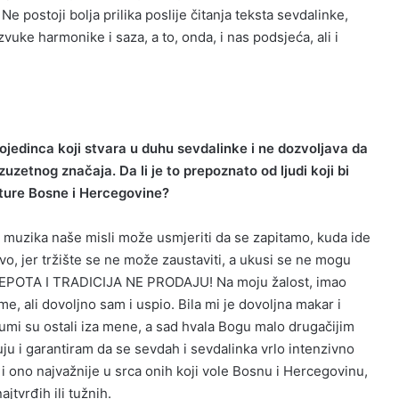
 postoji bolja prilika poslije čitanja teksta sevdalinke,
vuke harmonike i saza, a to, onda, i nas podsjeća, ali i
edinca koji stvara u duhu sevdalinke i ne dozvoljava da
zuzetnog značaja. Da li je to prepoznato od ljudi koji bi
ulture Bosne i Hercegovine?
a muzika naše misli može usmjeriti da se zapitamo, kuda ide
jvo, jer tržište se ne može zaustaviti, a ukusi se ne mogu
 LJEPOTA I TRADICIJA NE PRODAJU! Na moju žalost, imao
, ali dovoljno sam i uspio. Bila mi je dovoljna makar i
azumi su ostali iza mene, a sad hvala Bogu malo drugačijim
ju i garantiram da se sevdah i sevdalinka vrlo intenzivno
i i ono najvažnije u srca onih koji vole Bosnu i Hercegovinu,
jtvrđih ili tužnih.