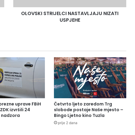
OLOVSKI STRIJELCI NASTAVLJAJU NIZATI
USPJEHE
orezne uprave FBiH
Četvrto ljeto zaredom Trg
ZDK izvršili 24
slobode postaje Naše mjesto –
a nadzora
Bingo Ljetno kino Tuzla
prije 2 dana