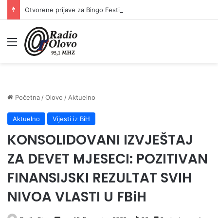
Otvorene prijave za Bingo Festival Fits: Odaberite outfit s omiljenim influencerom i zablistajte na Crvenom tepihu Sarajevo Film Festivala
Meni
Početna
/
Olovo
/
Aktuelno
Aktuelno
Vijesti iz BiH
KONSOLIDOVANI IZVJEŠTAJ
ZA DEVET MJESECI: POZITIVAN
FINANSIJSKI REZULTAT SVIH
NIVOA VLASTI U FBiH