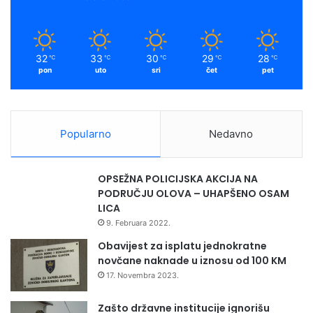
32
33
30
29
28
℃
℃
℃
℃
℃
pon
uto
sri
čet
pet
Popularno
Nedavno
OPSEŽNA POLICIJSKA AKCIJA NA
PODRUČJU OLOVA – UHAPŠENO OSAM
LICA
9. Februara 2022.
Obavijest za isplatu jednokratne
novčane naknade u iznosu od 100 KM
17. Novembra 2023.
Zašto državne institucije ignorišu