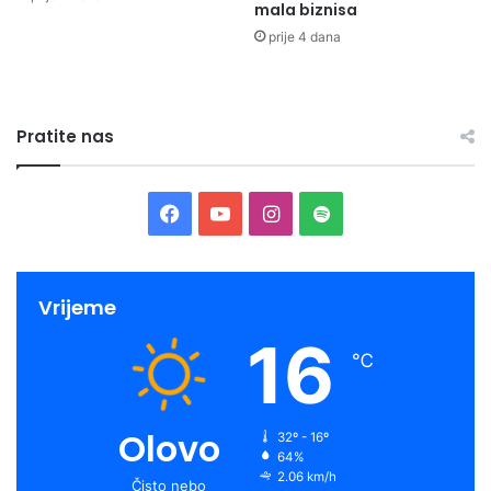
mala biznisa
prije 4 dana
Pratite nas
Facebook
YouTube
Instagram
Spotify
Vrijeme
16
℃
Olovo
32º - 16º
64%
2.06 km/h
Čisto nebo