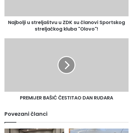
članovi
Sportskog
streljačkog
Najbolji u streljaštvu u ZDK su članovi Sportskog
kluba
"Olovo"!
streljačkog kluba "Olovo"!
PREMIJER
BAŠIĆ
ČESTITAO
DAN
RUDARA
PREMIJER BAŠIĆ ČESTITAO DAN RUDARA
Povezani članci