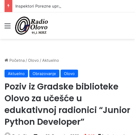
Inspektori Porezne uprave FBiH na području ZDK izvršili 24 inspekcijska nadzora
Meni
Početna
/
Olovo
/
Aktuelno
Aktuelno
Obrazovanje
Olovo
Poziv iz Gradske biblioteke
Olovo za učešće u
edukativnoj radionici “Junior
Python Developer”