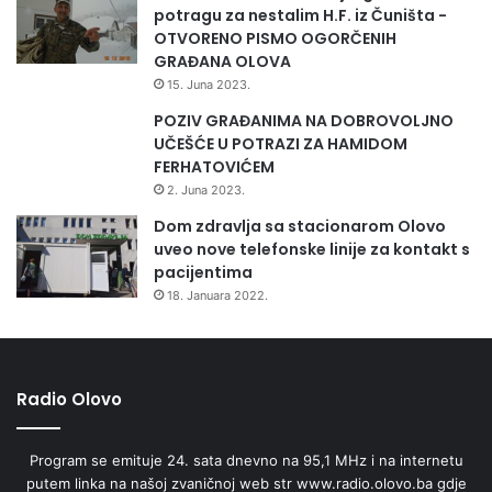
potragu za nestalim H.F. iz Čuništa -
OTVORENO PISMO OGORČENIH
GRAĐANA OLOVA
15. Juna 2023.
POZIV GRAĐANIMA NA DOBROVOLJNO
UČEŠĆE U POTRAZI ZA HAMIDOM
FERHATOVIĆEM
2. Juna 2023.
Dom zdravlja sa stacionarom Olovo
uveo nove telefonske linije za kontakt s
pacijentima
18. Januara 2022.
Radio Olovo
Program se emituje 24. sata dnevno na 95,1 MHz i na internetu
putem linka na našoj zvaničnoj web str www.radio.olovo.ba gdje