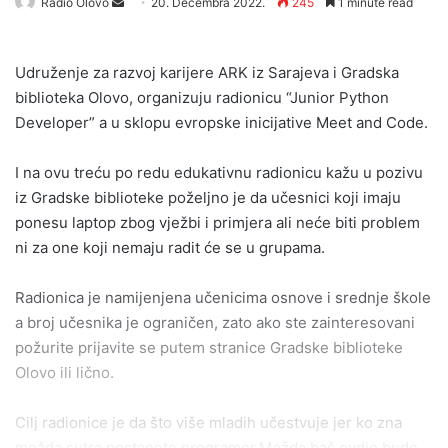
Send
Radio Olovo
20. Decembra 2022.
245
1 minute read
an
email
Udruženje za razvoj karijere ARK iz Sarajeva i Gradska
biblioteka Olovo, organizuju radionicu “Junior Python
Developer” a u sklopu evropske inicijative Meet and Code.
I na ovu treću po redu edukativnu radionicu kažu u pozivu
iz Gradske biblioteke poželjno je da učesnici koji imaju
ponesu laptop zbog vježbi i primjera ali neće biti problem
ni za one koji nemaju radit će se u grupama.
Radionica je namijenjena učenicima osnove i srednje škole
a broj učesnika je ograničen, zato ako ste zainteresovani
požurite prijavite se putem stranice Gradske biblioteke
Olovo ili lično.
Cilj radionice je da što više mladih učestvuje jer ko zna
možda sutra postanete programer.Možda baš ovdje bude