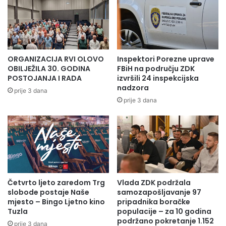
ORGANIZACIJA RVI OLOVO
Inspektori Porezne uprave
OBILJEŽILA 30. GODINA
FBiH na području ZDK
POSTOJANJA I RADA
izvršili 24 inspekcijska
nadzora
prije 3 dana
prije 3 dana
Četvrto ljeto zaredom Trg
Vlada ZDK podržala
slobode postaje Naše
samozapošljavanje 97
mjesto – Bingo Ljetno kino
pripadnika boračke
Tuzla
populacije – za 10 godina
podržano pokretanje 1.152
prije 3 dana