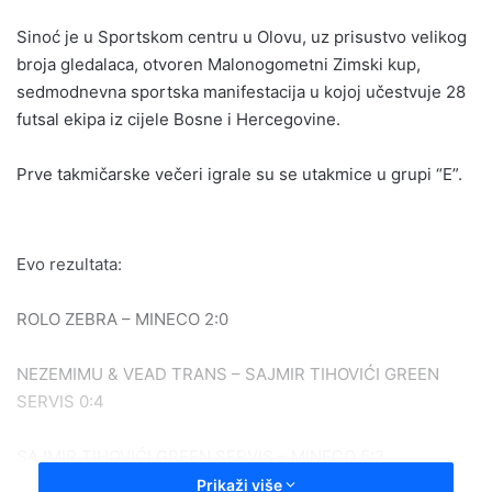
email
Sinoć je u Sportskom centru u Olovu, uz prisustvo velikog
broja gledalaca, otvoren Malonogometni Zimski kup,
sedmodnevna sportska manifestacija u kojoj učestvuje 28
futsal ekipa iz cijele Bosne i Hercegovine.
Prve takmičarske večeri igrale su se utakmice u grupi “E”.
Evo rezultata:
ROLO ZEBRA – MINECO 2:0
NEZEMIMU & VEAD TRANS – SAJMIR TIHOVIĆI GREEN
SERVIS 0:4
SAJMIR TIHOVIĆI GREEN SERVIS – MINECO 5:2
Prikaži više