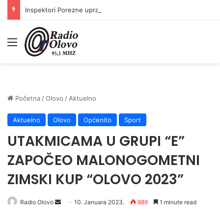
Inspektori Porezne uprave FBiH na području ZDK izvršili 24 inspekcijska nadzora
Meni
Početna
/
Olovo
/
Aktuelno
Aktuelno
Olovo
Općenito
Sport
UTAKMICAMA U GRUPI “E”
ZAPOČEO MALONOGOMETNI
ZIMSKI KUP “OLOVO 2023”
Send
Radio Olovo
10. Januara 2023.
989
1 minute read
an