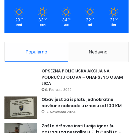
29
33
34
32
31
℃
℃
℃
℃
℃
ned
pon
uto
sri
čet
Popularno
Nedavno
OPSEŽNA POLICIJSKA AKCIJA NA
PODRUČJU OLOVA – UHAPŠENO OSAM
LICA
9. Februara 2022.
Obavijest za isplatu jednokratne
novčane naknade u iznosu od 100 KM
17. Novembra 2023.
Zašto državne institucije ignorišu
potragu za nestalim H.F. iz Čuništa -