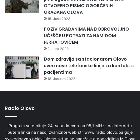
OTVORENO PISMO OGORČENIH
GRAĐANA OLOVA
15. Juna 2023.
POZIV GRAĐANIMA NA DOBROVOLJNO
UČEŠĆE U POTRAZI ZA HAMIDOM
FERHATOVIĆEM
2. Juna 2023.
Dom zdravlja sa stacionarom Olovo
uveo nove telefonske linije za kontakt s
pacijentima
18. Januara 2022.
Radio Olovo
Program se emituje 24. sata dnevno na 95,1 MHz i na internetu
putem linka na našoj zvaničnoj web str www.radio.olovo.ba gdje
svakodnevno objavljujemo aktuelne sadržaje o događajima iz Olova