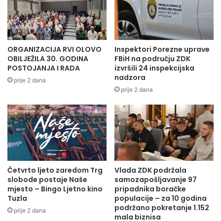
19:30 – 20:00-ČUNIŠTA – RESPECT SARAJEVO
20:00 – 20:30-ZAMM MC UGARAK – ALMA RAS
ORGANIZACIJA RVI OLOVO
Inspektori Porezne uprave
OBILJEŽILA 30. GODINA
FBiH na području ZDK
20:30 – 21:00-AUTO ŠKOLA START OLOVO – NK VAREŠ
POSTOJANJA I RADA
izvršili 24 inspekcijska
nadzora
prije 2 dana
prije 2 dana
21:00 – 21:30-SAJO DOO – ZAMM MC UGARAK
21:30 – 22:00-ČUNIŠTA – AUTO ŠKOLA START OLOVO
22:00 – 22:30-NK VAREŠ – RESPECT SARAJEVO
22:30 – 23:00-ALMA RAS – MANERS PIRAMIDA
Četvrto ljeto zaredom Trg
Vlada ZDK podržala
slobode postaje Naše
samozapošljavanje 97
mjesto – Bingo Ljetno kino
pripadnika boračke
Dobro došli na drugo takmičarsko veče!
Tuzla
populacije – za 10 godina
podržano pokretanje 1.152
prije 2 dana
mala biznisa