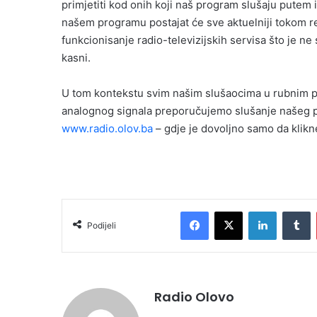
primjetiti kod onih koji naš program slušaju putem 
našem programu postajat će sve aktuelniji tokom re
funkcionisanje radio-televizijskih servisa što je 
kasni.
U tom kontekstu svim našim slušaocima u rubnim p
analognog signala preporučujemo slušanje našeg p
www.radio.olov.ba
– gdje je dovoljno samo da klikne
Facebook
X
LinkedIn
T
Podijeli
Radio Olovo