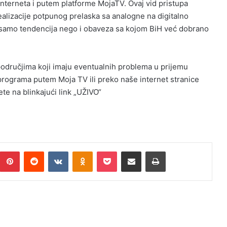
interneta i putem platforme MojaTV. Ovaj vid pristupa
alizacije potpunog prelaska sa analogne na digitalno
ne samo tendencija nego i obaveza sa kojom BiH već dobrano
odručjima koji imaju eventualnih problema u prijemu
rograma putem Moja TV ili preko naše internet stranice
te na blinkajući link „UŽIVO“
umblr
Pinterest
Reddit
VKontakte
Odnoklassniki
Pocket
Podijeli putem Emaila
Print