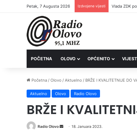
Petak, 7 Augusta 2026
Izdvojene vijesti
POČETNA
OLOVO
OPĆENITO
VIJEST
Početna
/
Olovo
/
Aktuelno
/
BRŽE I KVALITETNIJE DO V
Aktuelno
Olovo
Radio Olovo
BRŽE I KVALITETN
Send
Radio Olovo
18. Januara 2023.
an