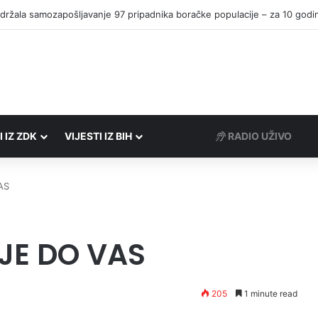
I IZ ZDK
VIJESTI IZ BIH
RADIO UŽIVO
AS
IJE DO VAS
205
1 minute read