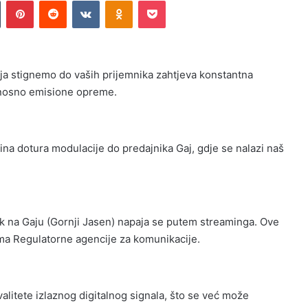
n
Tumblr
Pinterest
Reddit
VKontakte
Odnoklassniki
Pocket
dija stignemo do vaših prijemnika zahtjeva konstantna
odnosno emisione opreme.
ina dotura modulacije do predajnika Gaj, gdje se nalazi naš
ik na Gaju (Gornji Jasen) napaja se putem streaminga. Ove
ama Regulatorne agencije za komunikacije.
alitete izlaznog digitalnog signala, što se već može