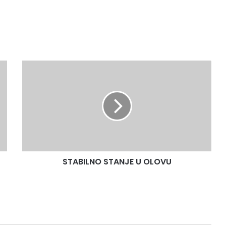
STABILNO
STANJE
U
OLOVU
STABILNO STANJE U OLOVU