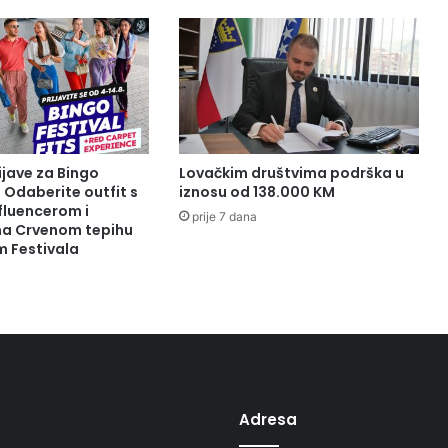
ijave za Bingo
Lovačkim društvima podrška u
: Odaberite outfit s
iznosu od 138.000 KM
fluencerom i
prije 7 dana
 na Crvenom tepihu
m Festivala
Adresa