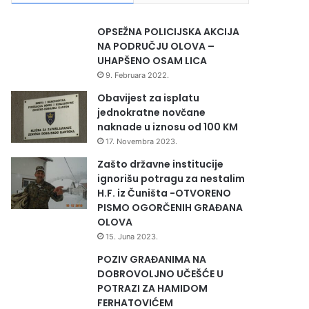
OPSEŽNA POLICIJSKA AKCIJA
NA PODRUČJU OLOVA –
UHAPŠENO OSAM LICA
9. Februara 2022.
Obavijest za isplatu
jednokratne novčane
naknade u iznosu od 100 KM
17. Novembra 2023.
Zašto državne institucije
ignorišu potragu za nestalim
H.F. iz Čuništa -OTVORENO
PISMO OGORČENIH GRAĐANA
OLOVA
15. Juna 2023.
POZIV GRAĐANIMA NA
DOBROVOLJNO UČEŠĆE U
POTRAZI ZA HAMIDOM
FERHATOVIĆEM