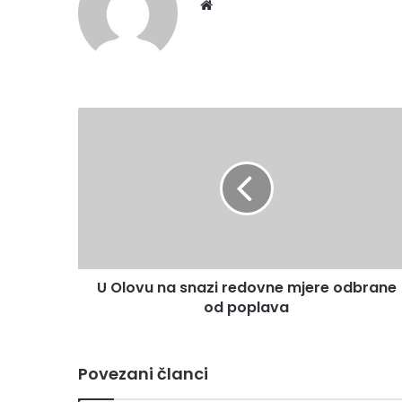
Website
U
Olovu
na
snazi
redovne
mjere
odbrane
od
poplava
U Olovu na snazi redovne mjere odbrane
od poplava
Povezani članci