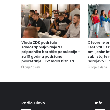
Vlada ZDK podržala
Otvorene pr
samozapošljavanje 97
Festival Fits
pripadnika boračke populacije –
omiljenim in
za 10 godina podržano
zablistajte
pokretanje 1.152 mala biznisa
Sarajevo Fil
prije 16 sati
prije 3 dana
Radio Olovo
Info