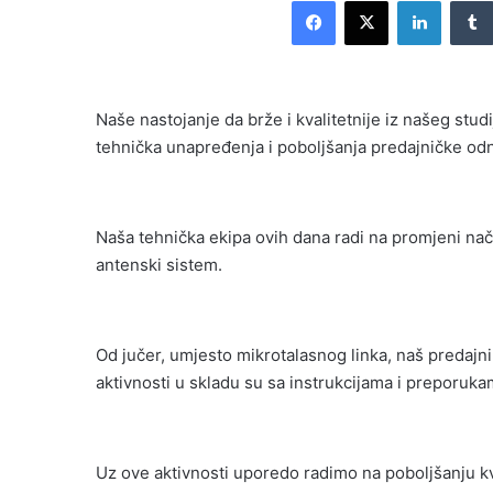
Facebook
X
LinkedI
email
Naše nastojanje da brže i kvalitetnije iz našeg stu
tehnička unapređenja i poboljšanja predajničke 
Naša tehnička ekipa ovih dana radi na promjeni nač
antenski sistem.
Od jučer, umjesto mikrotalasnog linka, naš predajn
aktivnosti u skladu su sa instrukcijama i preporuk
Uz ove aktivnosti uporedo radimo na poboljšanju kv