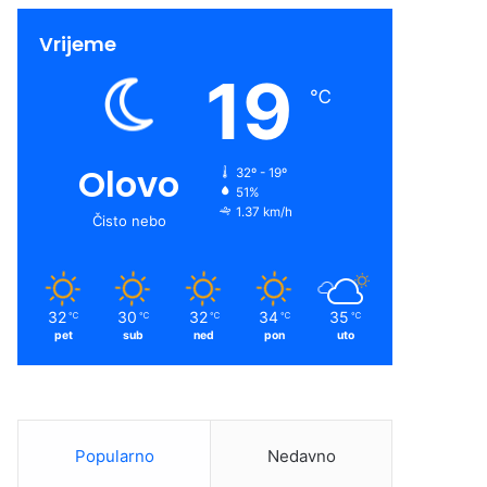
Vrijeme
19
℃
Olovo
32º - 19º
51%
1.37 km/h
Čisto nebo
32
30
32
34
35
℃
℃
℃
℃
℃
pet
sub
ned
pon
uto
Popularno
Nedavno