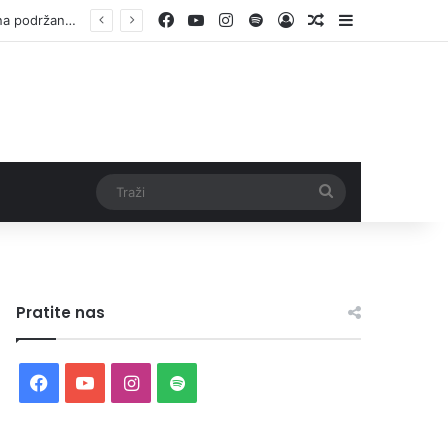
Facebook
YouTube
Instagram
Spotify
Log In
Random Article
Sidebar
Vlada ZDK podržala samozapošljavanje 97 pripadnika boračke populacije – za 10 godina podržano pokretanje 1.152 mala biznisa
Traži
Pratite nas
Facebook
YouTube
Instagram
Spotify