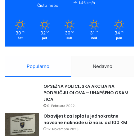
1.46 km/h
Čisto nebo
30
32
30
31
34
℃
℃
℃
℃
℃
čet
pet
sub
ned
pon
Popularno
Nedavno
OPSEŽNA POLICIJSKA AKCIJA NA
PODRUČJU OLOVA – UHAPŠENO OSAM
LICA
9. Februara 2022.
Obavijest za isplatu jednokratne
novčane naknade u iznosu od 100 KM
17. Novembra 2023.