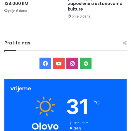
138.000 KM
zaposlene u ustanovama
kulture
prije 6 dana
prije 6 dana
Pratite nas
Facebook
YouTube
Instagram
Spotify
Vrijeme
31
℃
Olovo
31º - 23º
34%