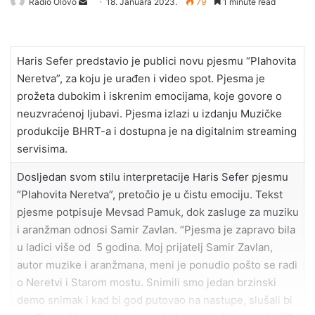
Send
Radio Olovo
18. Januara 2023.
79
1 minute read
an
email
Haris Sefer predstavio je publici novu pjesmu “Plahovita
Neretva”, za koju je urađen i video spot. Pjesma je
prožeta dubokim i iskrenim emocijama, koje govore o
neuzvraćenoj ljubavi. Pjesma izlazi u izdanju Muzičke
produkcije BHRT-a i dostupna je na digitalnim streaming
servisima.
Dosljedan svom stilu interpretacije Haris Sefer pjesmu
“Plahovita Neretva”, pretočio je u čistu emociju. Tekst
pjesme potpisuje Mevsad Pamuk, dok zasluge za muziku
i aranžman odnosi Samir Zavlan. “Pjesma je zapravo bila
u ladici više od 5 godina. Moj prijatelj Samir Zavlan,
autor muzike i aranžmana, meni je ponudio pošto se radi
o Neretvi i Starom mostu. Snimili smo jedan brzinski
demo snimak i kad bi god putovao na nastupe, slušali bi