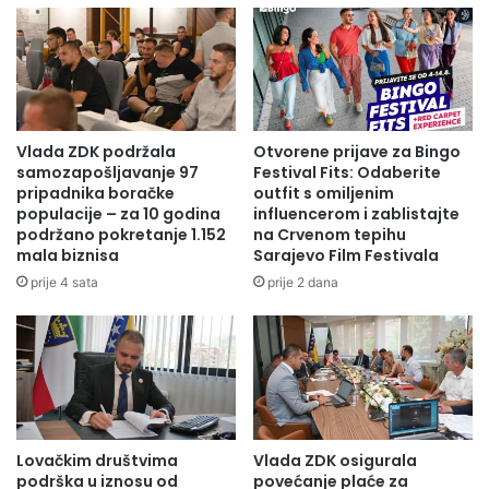
Vlada ZDK podržala
Otvorene prijave za Bingo
samozapošljavanje 97
Festival Fits: Odaberite
pripadnika boračke
outfit s omiljenim
populacije – za 10 godina
influencerom i zablistajte
podržano pokretanje 1.152
na Crvenom tepihu
mala biznisa
Sarajevo Film Festivala
prije 4 sata
prije 2 dana
Lovačkim društvima
Vlada ZDK osigurala
podrška u iznosu od
povećanje plaće za