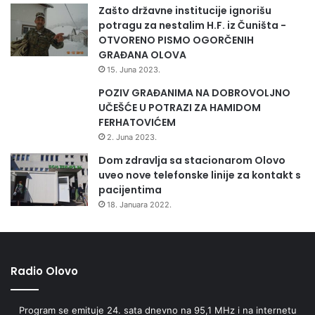
Zašto državne institucije ignorišu
potragu za nestalim H.F. iz Čuništa -
OTVORENO PISMO OGORČENIH
GRAĐANA OLOVA
15. Juna 2023.
POZIV GRAĐANIMA NA DOBROVOLJNO
UČEŠĆE U POTRAZI ZA HAMIDOM
FERHATOVIĆEM
2. Juna 2023.
Dom zdravlja sa stacionarom Olovo
uveo nove telefonske linije za kontakt s
pacijentima
18. Januara 2022.
Radio Olovo
Program se emituje 24. sata dnevno na 95,1 MHz i na internetu