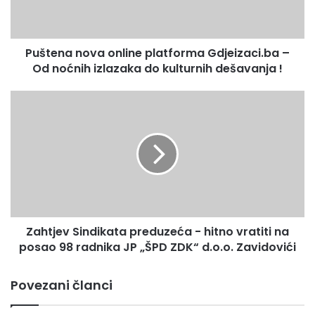
festivalima a izdao je i autorski singl
Od
“Dragana”.
“Plahovita Neretva” – Haris Sefer
Copyright
noćnih
izlazaka
© *2023* *Muzička produkcija BHRT*,
Puštena nova online platforma Gdjeizaci.ba –
do
All rights reserved.
kulturnih
Od noćnih izlazaka do kulturnih dešavanja !
dešavanja
!
Zahtjev
Sindikata
preduzeća
-
hitno
vratiti
na
posao
98
Zahtjev Sindikata preduzeća - hitno vratiti na
radnika
JP
posao 98 radnika JP „ŠPD ZDK“ d.o.o. Zavidovići
„ŠPD
ZDK“
Povezani članci
d.o.o.
Zavidovići