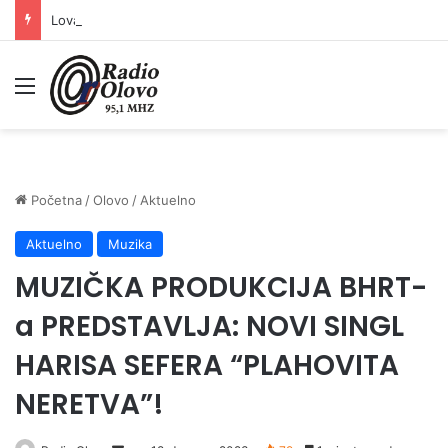
Lovačkim društvima podrška u iznosu od 138.000 KM
Meni
Početna
/
Olovo
/
Aktuelno
Aktuelno
Muzika
MUZIČKA PRODUKCIJA BHRT-
a PREDSTAVLJA: NOVI SINGL
HARISA SEFERA “PLAHOVITA
NERETVA”!