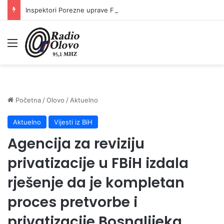
Inspektori Porezne uprave FBiH na području ZDK izvršili 24 inspekcijska nadzora
Meni
Početna
/
Olovo
/
Aktuelno
Aktuelno
Vijesti iz BiH
Agencija za reviziju
privatizacije u FBiH izdala
rješenje da je kompletan
proces pretvorbe i
privatizacije Bosnalijeka