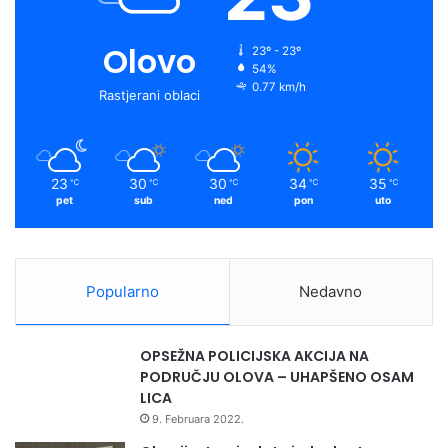
Olovo
23º - 23º
54%
0.77 km/h
Rastjerani oblaci
23
30
30
34
35
℃
℃
℃
℃
℃
pet
sub
ned
pon
uto
Popularno
Nedavno
OPSEŽNA POLICIJSKA AKCIJA NA
PODRUČJU OLOVA – UHAPŠENO OSAM
LICA
9. Februara 2022.