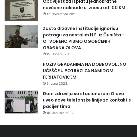
Obavijest za isplatu jednokratne
novčane naknade u iznosu od 100 KM
17. Novembra 2023.
Zašto državne institucije ignorišu
potragu za nestalim H.F. iz Čuništa -
OTVORENO PISMO OGORČENIH
GRAĐANA OLOVA
15. Juna 2023.
POZIV GRAĐANIMA NA DOBROVOLJNO
UČEŠĆE U POTRAZI ZA HAMIDOM
FERHATOVIĆEM
2. Juna 2023.
Dom zdravlja sa stacionarom Olovo
uveo nove telefonske linije za kontakt s
pacijentima
18. Januara 2022.