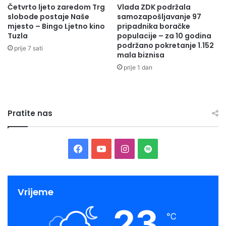
Četvrto ljeto zaredom Trg
Vlada ZDK podržala
slobode postaje Naše
samozapošljavanje 97
mjesto – Bingo Ljetno kino
pripadnika boračke
Tuzla
populacije – za 10 godina
podržano pokretanje 1.152
prije 7 sati
mala biznisa
prije 1 dan
Pratite nas
Facebook
YouTube
Instagram
Spotify
Vrijeme
23
℃