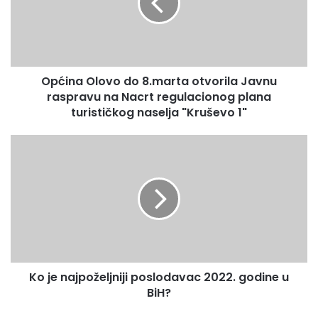
otvorila
slučaju eventualnih promjena informisati
Javnu
stanovništvo.Danas su uzeti uzorci vode i iz vodovoda a
raspravu
sve rezultate analize očekujemo narednih dana,sopštio je
na
za naš radio Safet Kulo općinski sanitarni inspektor .
Nacrt
Općina Olovo do 8.marta otvorila Javnu
regulacionog
plana
raspravu na Nacrt regulacionog plana
turističkog
turističkog naselja "Kruševo 1"
naselja
"Kruševo
Ko
1"
je
najpoželjniji
poslodavac
2022.
godine
u
BiH?
Ko je najpoželjniji poslodavac 2022. godine u
BiH?