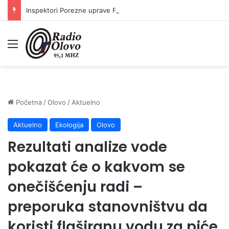
Inspektori Porezne uprave FBiH na području ZDK izvršili 24 inspekcijska nadzora
Meni
Početna
/
Olovo
/
Aktuelno
Aktuelno
Ekologija
Olovo
Rezultati analize vode
pokazat će o kakvom se
onečišćenju radi –
preporuka stanovništvu da
koristi flaširanu vodu za piće