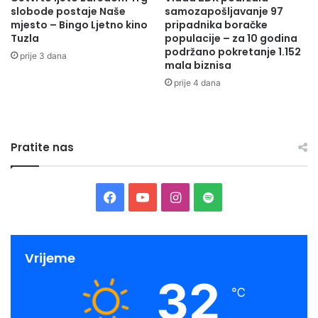
slobode postaje Naše
samozapošljavanje 97
mjesto – Bingo Ljetno kino
pripadnika boračke
Tuzla
populacije – za 10 godina
podržano pokretanje 1.152
prije 3 dana
mala biznisa
prije 4 dana
Pratite nas
Facebook
YouTube
Instagram
Spotify
Vrijeme
32
℃