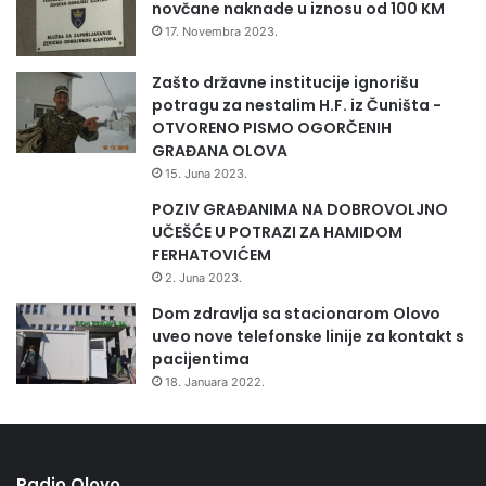
novčane naknade u iznosu od 100 KM
17. Novembra 2023.
Zašto državne institucije ignorišu
potragu za nestalim H.F. iz Čuništa -
OTVORENO PISMO OGORČENIH
GRAĐANA OLOVA
15. Juna 2023.
POZIV GRAĐANIMA NA DOBROVOLJNO
UČEŠĆE U POTRAZI ZA HAMIDOM
FERHATOVIĆEM
2. Juna 2023.
Dom zdravlja sa stacionarom Olovo
uveo nove telefonske linije za kontakt s
pacijentima
18. Januara 2022.
Radio Olovo