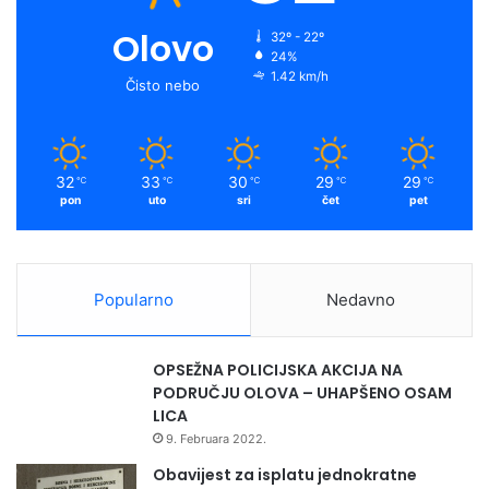
Olovo
32º - 22º
24%
1.42 km/h
Čisto nebo
32
33
30
29
29
℃
℃
℃
℃
℃
pon
uto
sri
čet
pet
Popularno
Nedavno
OPSEŽNA POLICIJSKA AKCIJA NA
PODRUČJU OLOVA – UHAPŠENO OSAM
LICA
9. Februara 2022.
Obavijest za isplatu jednokratne