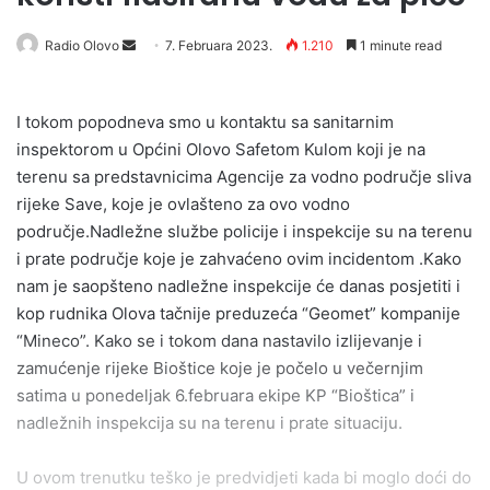
Send
Radio Olovo
7. Februara 2023.
1.210
1 minute read
an
email
I tokom popodneva smo u kontaktu sa sanitarnim
inspektorom u Općini Olovo Safetom Kulom koji je na
terenu sa predstavnicima Agencije za vodno područje sliva
rijeke Save, koje je ovlašteno za ovo vodno
područje.Nadležne službe policije i inspekcije su na terenu
i prate područje koje je zahvaćeno ovim incidentom .Kako
nam je saopšteno nadležne inspekcije će danas posjetiti i
kop rudnika Olova tačnije preduzeća “Geomet” kompanije
“Mineco”. Kako se i tokom dana nastavilo izlijevanje i
zamućenje rijeke Bioštice koje je počelo u večernjim
satima u ponedeljak 6.februara ekipe KP “Bioštica” i
nadležnih inspekcija su na terenu i prate situaciju.
U ovom trenutku teško je predvidjeti kada bi moglo doći do