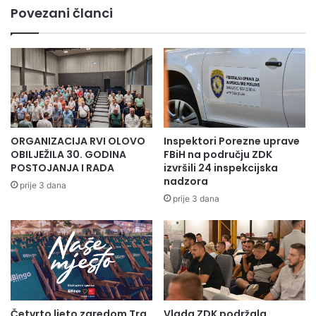
Povezani članci
ORGANIZACIJA RVI OLOVO
Inspektori Porezne uprave
OBILJEŽILA 30. GODINA
FBiH na području ZDK
POSTOJANJA I RADA
izvršili 24 inspekcijska
nadzora
prije 3 dana
prije 3 dana
Četvrto ljeto zaredom Trg
Vlada ZDK podržala