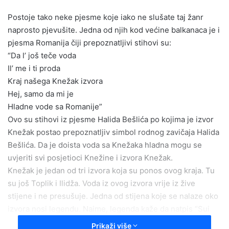
email
Postoje tako neke pjesme koje iako ne slušate taj žanr
naprosto pjevušite. Jedna od njih kod većine balkanaca je i
pjesma Romanija čiji prepoznatljivi stihovi su:
“Da l’ još teče voda
Il’ me i ti proda
Kraj našega Knežak izvora
Hej, samo da mi je
Hladne vode sa Romanije”
Ovo su stihovi iz pjesme Halida Bešlića po kojima je izvor
Knežak postao prepoznatljiv simbol rodnog zavičaja Halida
Bešlića. Da je doista voda sa Knežaka hladna mogu se
uvjeriti svi posjetioci Knežine i izvora Knežak.
Knežak je jedan od tri izvora koja su ponos ovog kraja. Tu
su još Toplik i Ilidža. Voda iz ovog izvora vrije iz žive
stijene i ne presušuje. Jedna od stijena koje se nalaze oko
izvora nosi legendu. Naime, legenda kaže da natpis “Sui
čok, ekmek jok” za koji se vjeruje da znači “mnogo vode,
Prikaži više