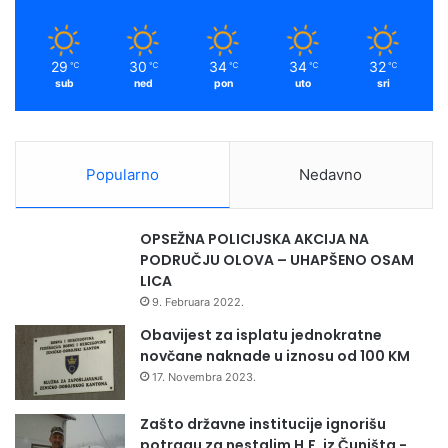
29
30
34
34
32
℃
℃
℃
℃
℃
sub
ned
pon
uto
sri
Popularno
Nedavno
OPSEŽNA POLICIJSKA AKCIJA NA
PODRUČJU OLOVA – UHAPŠENO OSAM
LICA
9. Februara 2022.
Obavijest za isplatu jednokratne
novčane naknade u iznosu od 100 KM
17. Novembra 2023.
Zašto državne institucije ignorišu
potragu za nestalim H.F. iz Čuništa -