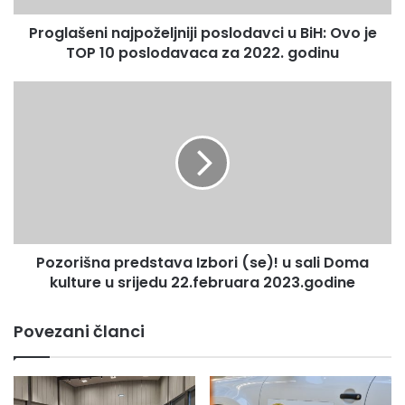
10
Proglašeni najpoželjniji poslodavci u BiH: Ovo je
poslodavaca
za
TOP 10 poslodavaca za 2022. godinu
2022.
godinu
Pozorišna
predstava
Izbori
(se)!
u
sali
Doma
kulture
u
Pozorišna predstava Izbori (se)! u sali Doma
srijedu
22.februara
kulture u srijedu 22.februara 2023.godine
2023.godine
Povezani članci