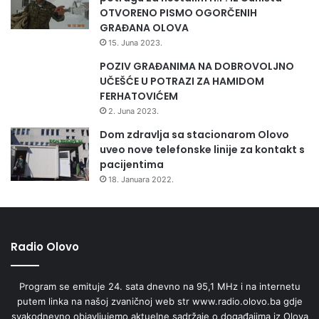
OTVORENO PISMO OGORČENIH
GRAĐANA OLOVA
15. Juna 2023.
POZIV GRAĐANIMA NA DOBROVOLJNO
UČEŠĆE U POTRAZI ZA HAMIDOM
FERHATOVIĆEM
2. Juna 2023.
Dom zdravlja sa stacionarom Olovo
uveo nove telefonske linije za kontakt s
pacijentima
18. Januara 2022.
Radio Olovo
Program se emituje 24. sata dnevno na 95,1 MHz i na internetu
putem linka na našoj zvaničnoj web str www.radio.olovo.ba gdje
svakodnevno objavljujemo aktuelne sadržaje o događajima iz Olova