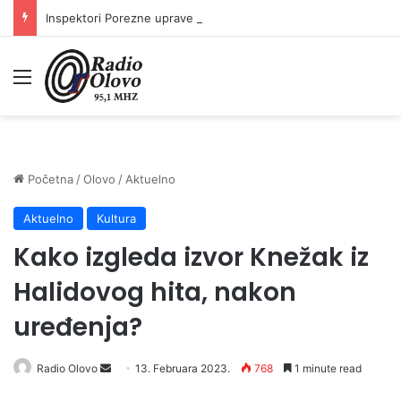
Inspektori Porezne uprave FBiH na području ZDK izvršili 24 inspekcijska nadzora
Meni
Početna
/
Olovo
/
Aktuelno
Aktuelno
Kultura
Kako izgleda izvor Knežak iz
Halidovog hita, nakon
uređenja?
Send
Radio Olovo
13. Februara 2023.
768
1 minute read
an