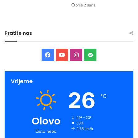
prije 2 dana
Pratite nas
Facebook
YouTube
Instagram
Spotify
Vrijeme
26
℃
Olovo
29º - 20º
53%
2.35 km/h
Čisto nebo