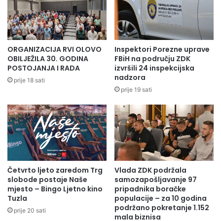
ORGANIZACIJA RVI OLOVO
Inspektori Porezne uprave
OBILJEŽILA 30. GODINA
FBiH na području ZDK
POSTOJANJA I RADA
izvršili 24 inspekcijska
nadzora
prije 18 sati
prije 19 sati
Četvrto ljeto zaredom Trg
Vlada ZDK podržala
slobode postaje Naše
samozapošljavanje 97
mjesto – Bingo Ljetno kino
pripadnika boračke
Tuzla
populacije – za 10 godina
podržano pokretanje 1.152
prije 20 sati
mala biznisa