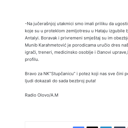
-Na jučerašnjoj utakmici smo imali priliku da ugosti
koje su u proteklom zemljotresu u Hataju izgubile b
Antalyi. Boravak i privremeni smještaj su im obezbje
Munib Karahmetović je porodicama uručio dres naše
igrači, treneri, medicinsko osoblje i članovi uprave
profilu.
Bravo za NK”Stupčanicu” i potez koji nas sve čini 
ljudi dokazali do sada bezbroj puta!
Radio Olovo/A.M
Facebook
X
LinkedIn
T