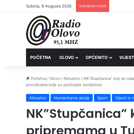
Subota, 8 Augusta 2026
Izdvojene vijesti
Inspektori 
POČETNA
OLOVO
OPĆENITO
VIJEST
Početna
/
Olovo
/
Aktuelno
/
NK”Stupčanica” koji se nal
porodicama koje su preživjele zemljotres
Aktuelno
Humanitarne akcije
Sport
Vijesti iz 
NK”Stupčanica” ko
pripremama u Tur