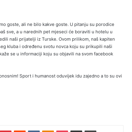
mo goste, ali ne bilo kakve goste. U pitanju su porodice
aš sve, a u narednih pet mjeseci će boraviti u hotelu u
dili naši prijatelji iz Turske. Ovom prilikom, naš kapiten
g kluba i određenu svotu novca koju su prikupili naši
,kaže se u informaciji koju su objavili na svom facebook
ponosnim! Sport i humanost oduvijek idu zajedno a to su ovi
umblr
Pinterest
Reddit
VKontakte
Odnoklassniki
Pocket
Podijeli putem Emaila
Print