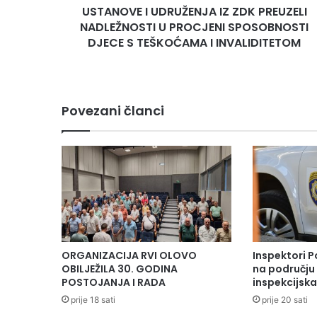
USTANOVE I UDRUŽENJA IZ ZDK PREUZELI
SPOSOBNOSTI
DJECE
NADLEŽNOSTI U PROCJENI SPOSOBNOSTI
S
DJECE S TEŠKOĆAMA I INVALIDITETOM
TEŠKOĆAMA
I
INVALIDITETOM
Povezani članci
ORGANIZACIJA RVI OLOVO
Inspektori P
OBILJEŽILA 30. GODINA
na području 
POSTOJANJA I RADA
inspekcijsk
prije 18 sati
prije 20 sati