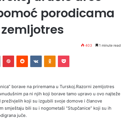
 pomoć porodicama
e zemljotres
403
1 minute read
n
Tumblr
Pinterest
Reddit
VKontakte
Odnoklassniki
Pocket
anica” borave na priremama u Turskoj.Razorni zemljotres
 ravnudušnim pa ni njih koji borave tamo upravo u ovo najteže
 preživjelih koji su izgubili svoje domove i članove
 smještaju bili su i nogometaši “Stupčanice” koji su ih
odigrana juče.