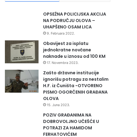
OPSEŽNA POLICIJSKA AKCIJA
NA PODRUČJU OLOVA –
UHAPŠENO OSAM LICA
9. Februara 2022.
Obavijest za isplatu
jednokratne novčane
naknade u iznosu od 100 KM
17. Novembra 2023.
Zašto državne institucije
ignorišu potragu za nestalim
H.F. iz Čuništa -OTVORENO
PISMO OGORČENIH GRAĐANA
OLOVA
15. Juna 2023.
POZIV GRAĐANIMA NA
DOBROVOLJNO UČEŠĆE U
POTRAZI ZA HAMIDOM
FERHATOVIĆEM