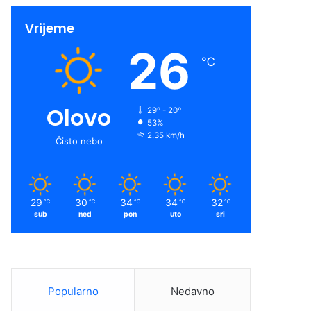
Vrijeme
26
℃
Olovo
29º - 20º
53%
2.35 km/h
Čisto nebo
29
30
34
34
32
℃
℃
℃
℃
℃
sub
ned
pon
uto
sri
Popularno
Nedavno