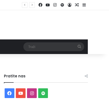
Facebook
YouTube
Instagram
Spotify
Log In
Random Article
Sidebar
Traži
Pratite nas
Facebook
YouTube
Instagram
Spotify