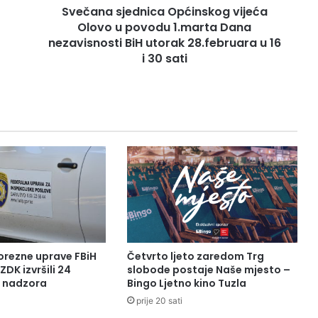
Svečana sjednica Općinskog vijeća
nezavisnosti
BiH
Olovo u povodu 1.marta Dana
utorak
nezavisnosti BiH utorak 28.februara u 16
28.februara
i 30 sati
u
16
i
30
sati
orezne uprave FBiH
Četvrto ljeto zaredom Trg
ZDK izvršili 24
slobode postaje Naše mjesto –
a nadzora
Bingo Ljetno kino Tuzla
prije 20 sati