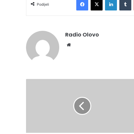
Podijeli
Radio Olovo
Website
USTANOVE
I
UDRUŽENJA
IZ
ZDK
PREUZELI
NADLEŽNOSTI
U
PROCJENI