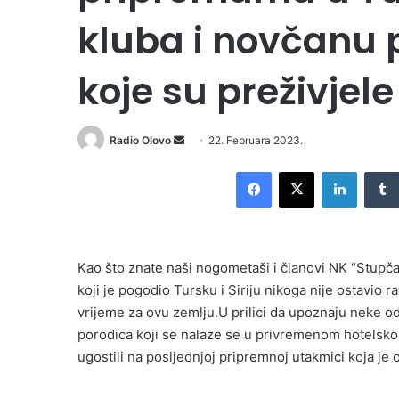
kluba i novčanu
koje su preživjel
Send
Radio Olovo
22. Februara 2023.
an
Facebook
X
LinkedI
email
Kao što znate naši nogometaši i članovi NK “Stupč
koji je pogodio Tursku i Siriju nikoga nije ostavio
vrijeme za ovu zemlju.U prilici da upoznaju neke od
porodica koji se nalaze se u privremenom hotelskom
ugostili na posljednjoj pripremnoj utakmici koja je 