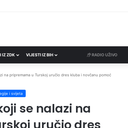
Porezne uprave FBiH na području ZDK izvršili 24 inspekcijska nadzora
I IZ ZDK
VIJESTI IZ BIH
RADIO UŽIVO
azi na pripremama u Turskoj uručio dres kluba i novčanu pomoć
regije i svijeta
ji se nalazi na
skoj uručio dres