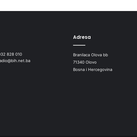
Adresa
032 828 010
Branilaca Olova bb
radio@bih.net.ba
71340 Olovo
Bosna i Hercegovina