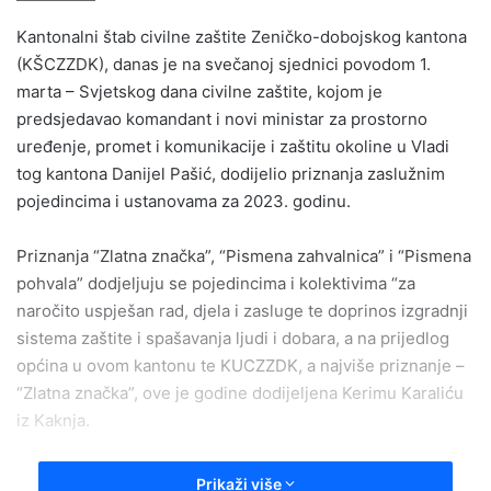
email
Kantonalni štab civilne zaštite Zeničko-dobojskog kantona
(KŠCZZDK), danas je na svečanoj sjednici povodom 1.
marta – Svjetskog dana civilne zaštite, kojom je
predsjedavao komandant i novi ministar za prostorno
uređenje, promet i komunikacije i zaštitu okoline u Vladi
tog kantona Danijel Pašić, dodijelio priznanja zaslužnim
pojedincima i ustanovama za 2023. godinu.
Priznanja “Zlatna značka”, “Pismena zahvalnica” i “Pismena
pohvala” dodjeljuju se pojedincima i kolektivima “za
naročito uspješan rad, djela i zasluge te doprinos izgradnji
sistema zaštite i spašavanja ljudi i dobara, a na prijedlog
općina u ovom kantonu te KUCZZDK, a najviše priznanje –
“Zlatna značka”, ove je godine dodijeljena Kerimu Karaliću
iz Kaknja.
Karalić je policajac Policijske stanice Kakanj, a on je
Prikaži više