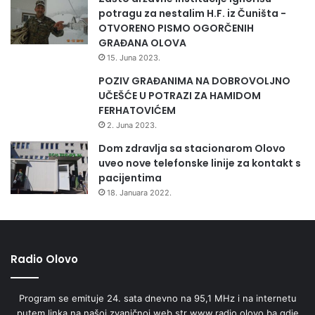
potragu za nestalim H.F. iz Čuništa -
OTVORENO PISMO OGORČENIH
GRAĐANA OLOVA
15. Juna 2023.
POZIV GRAĐANIMA NA DOBROVOLJNO
UČEŠĆE U POTRAZI ZA HAMIDOM
FERHATOVIĆEM
2. Juna 2023.
Dom zdravlja sa stacionarom Olovo
uveo nove telefonske linije za kontakt s
pacijentima
18. Januara 2022.
Radio Olovo
Program se emituje 24. sata dnevno na 95,1 MHz i na internetu
putem linka na našoj zvaničnoj web str www.radio.olovo.ba gdje