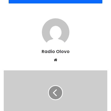
priznanje zaslužio za podvig od 3. januara prošle godine,
kada je spasio dvoje djece iz požara u kući u kakanjskom
naselju Varda.
z
z
d
d
k
k
Priznanje “Pismena zahvalnica” KŠCZZDK-a, na prijedlog
.
.
općina, dodijeljena je Udruženju građana “Klub spasilaca
b
b
Gorske službe spašavanja Kakanj” i volonterima Crvenog
a
a
Radio Olovo
križa općine Kakanj, a “Pismena pohvala” Enidu Čauševiću
Website
iz Službe civilne zaštite Maglaj.
KŠCZZDK je, također na prijedlog općina, predložio
PREMIJERA
nove
Federalnom štabu civilne zaštite da dodijeli pismenu
pjesme
zahvalnicu UG “Klub spasilaca GSS Kakanj”, a plaketu
Arif
Edinu Smajloviću iz Visokog.
Alajbegović
–
Na prijedlog KŠCZZDK-a, priznanje “Pismena zahvalnica”
Oproštajna
uručena je i članovima općinskih i gradskih gorskih službi