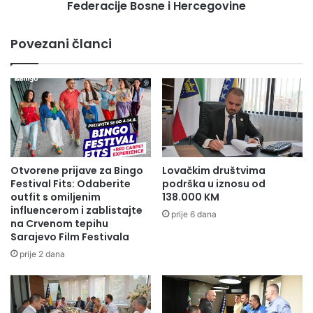
smjenu
Federacije Bosne i Hercegovine
Lidije
Bradara,
Povezani članci
predsjednice
Federacije
Bosne
i
Hercegovine
Otvorene prijave za Bingo
Lovačkim društvima
Festival Fits: Odaberite
podrška u iznosu od
outfit s omiljenim
138.000 KM
influencerom i zablistajte
prije 6 dana
na Crvenom tepihu
Sarajevo Film Festivala
prije 2 dana