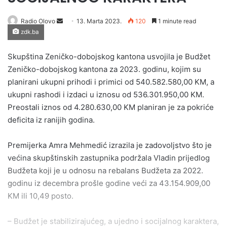
Send
Radio Olovo
13. Marta 2023.
120
1 minute read
zdk.ba
an
email
Skupština Zeničko-dobojskog kantona usvojila je Budžet
Zeničko-dobojskog kantona za 2023. godinu, kojim su
planirani ukupni prihodi i primici od 540.582.580,00 KM, a
ukupni rashodi i izdaci u iznosu od 536.301.950,00 KM.
Preostali iznos od 4.280.630,00 KM planiran je za pokriće
deficita iz ranijih godina.
Premijerka Amra Mehmedić izrazila je zadovoljstvo što je
većina skupštinskih zastupnika podržala Vladin prijedlog
Budžeta koji je u odnosu na rebalans Budžeta za 2022.
godinu iz decembra prošle godine veći za 43.154.909,00
KM ili 10,49 posto.
– Budžet je stabilizirajućeg, a ujedno i socijalnog karaktera,