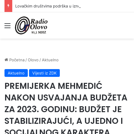
Lovačkim društvima podrška u iznosu od 138.000 KM
Meni
Početna
/
Olovo
/
Aktuelno
Aktuelno
Vijesti iz ZDK
PREMIJERKA MEHMEDIĆ
NAKON USVAJANJA BUDŽETA
ZA 2023. GODINU: BUDŽET JE
STABILIZIRAJUĆI, A UJEDNO I
SOCIJALNOG KARAKTERA