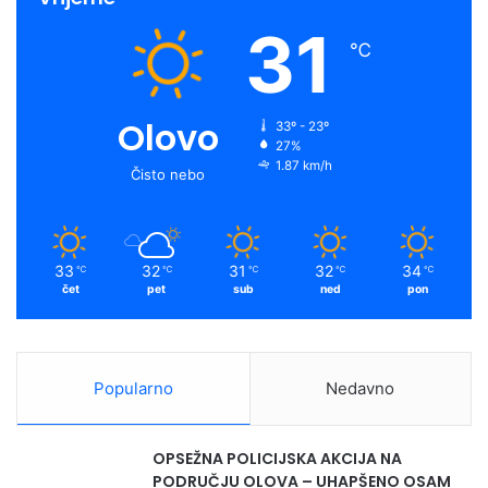
31
℃
Olovo
33º - 23º
27%
1.87 km/h
Čisto nebo
33
32
31
32
34
℃
℃
℃
℃
℃
čet
pet
sub
ned
pon
Popularno
Nedavno
OPSEŽNA POLICIJSKA AKCIJA NA
PODRUČJU OLOVA – UHAPŠENO OSAM