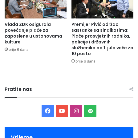
Vlada ZDK osigurala
Premijer Pivić održao
povećanje plaće za
sastanke sa sindikatima:
zaposlene u ustanovama
Plaće prosvjetnih radnika,
kulture
policije i državnih
službenika od 1. jula veće za
prije 6 dana
10 posto
prije 6 dana
Pratite nas
Facebook
YouTube
Instagram
Spotify
Vrijeme