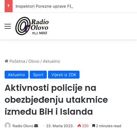
Inspektori Porezne uprave FBiH na području ZDK izvršili 24 inspekcijska nadzora
Meni
Početna
/
Olovo
/
Aktuelno
Aktuelno
Sport
Vijesti iz ZDK
Aktivnosti policije na
obezbjeđenju utakmice
između BiH i Islanda
Send
Radio Olovo
23. Marta 2023.
220
2 minutes read
an