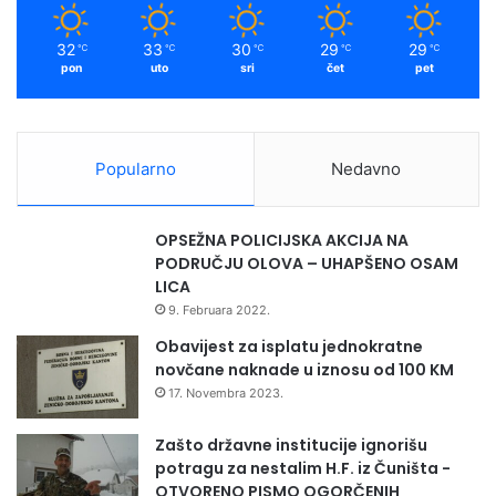
32
33
30
29
29
℃
℃
℃
℃
℃
pon
uto
sri
čet
pet
Popularno
Nedavno
OPSEŽNA POLICIJSKA AKCIJA NA
PODRUČJU OLOVA – UHAPŠENO OSAM
LICA
9. Februara 2022.
Obavijest za isplatu jednokratne
novčane naknade u iznosu od 100 KM
17. Novembra 2023.
Zašto državne institucije ignorišu
potragu za nestalim H.F. iz Čuništa -
OTVORENO PISMO OGORČENIH