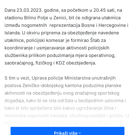
email
Dana 23.03.2023. godine, sa početkom u 20.45 sati, na
stadionu Bilino Polje u Zenici, bit će odigrana utakmica
između nogometnih reprezentacija Bosne i Hercegovine i
Islanda. U okviru priprema za obezbjeđenje navedene
utakmice, policijski komesar je formirao Štab za
koordiniranje i usmjeravanje aktivnosti policijskih
službenika prilikom poduzimanja mjera operativnog,
saobraćajnog, fizičkog i KDZ obezbjeđenja.
S tim u vezi, Uprava policije Ministarstva unutrašnjih
poslova Zeničko-dobojskog kantona poduzima planske
aktivnosti na obezbjeđenju ovog značajnog sportskog
događaja, kako bi se ista održala u bezbjednim uslovima i
kako bi bilo spriječeno bilo kakvo ugrožavanje lične i
imovinske sigurnosti navijača, stručnog osoblja i gostiju. U
fazi vršenja priprema, održavaju se sastanci Štaba,
formiranog za koordiniranje i nadziranje svih aktivnosti
Prikaži više