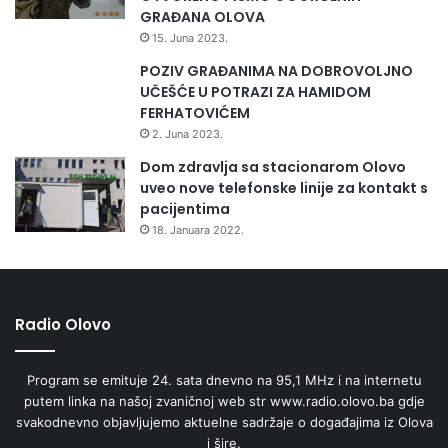
GRAĐANA OLOVA
15. Juna 2023.
POZIV GRAĐANIMA NA DOBROVOLJNO
UČEŠĆE U POTRAZI ZA HAMIDOM
FERHATOVIĆEM
2. Juna 2023.
Dom zdravlja sa stacionarom Olovo
uveo nove telefonske linije za kontakt s
pacijentima
18. Januara 2022.
Radio Olovo
Program se emituje 24. sata dnevno na 95,1 MHz i na internetu
putem linka na našoj zvaničnoj web str www.radio.olovo.ba gdje
svakodnevno objavljujemo aktuelne sadržaje o događajima iz Olova
i šire.