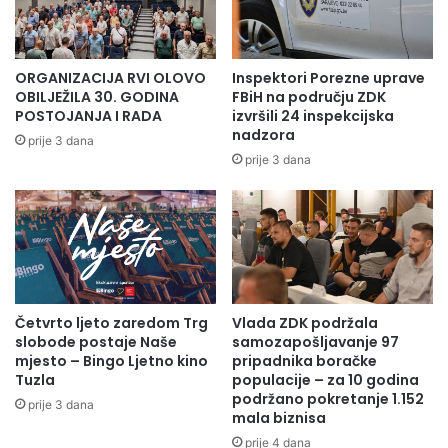
skladu sa naredbama izdatim od strane policijskih
službenika, kao i uputama predstavnika zaštitarskih
agencija i drugih službenih lica.
ORGANIZACIJA RVI OLOVO
Inspektori Porezne uprave
OBILJEŽILA 30. GODINA
FBiH na području ZDK
POSTOJANJA I RADA
izvršili 24 inspekcijska
Uprava policije Ministarstva unutrašnjih poslova Zeničko-
nadzora
prije 3 dana
dobojskog kantona takođe poziva građane da ukoliko
prije 3 dana
raspolažu bilo kakvim bezbjednosno interesantnim
informacijama, kao i informacijama o uočenim krivičnim
djelima, prekršajima i drugim nezakonitim pojavama, da o
tome odmah informišu nadležnu policijsku stanicu pozivom
na broj 122 ili direktnim obraćanjem policijskim
službenicima na terenu.
Četvrto ljeto zaredom Trg
Vlada ZDK podržala
slobode postaje Naše
samozapošljavanje 97
Odsjek za odnose sa javnošću,
mjesto – Bingo Ljetno kino
pripadnika boračke
Tuzla
populacije – za 10 godina
analitiku i planiranje
podržano pokretanje 1.152
prije 3 dana
mala biznisa
prije 4 dana