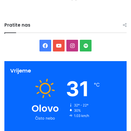
Pratite nas
Facebook
YouTube
Instagram
Spotify
Vrijeme
31
℃
Olovo
32º - 22º
30%
1.03 km/h
Čisto nebo