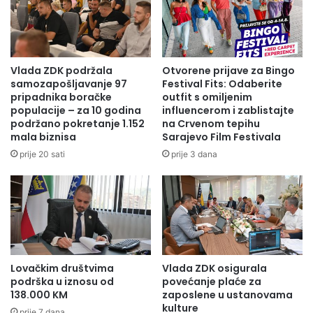
Vlada ZDK podržala
Otvorene prijave za Bingo
samozapošljavanje 97
Festival Fits: Odaberite
pripadnika boračke
outfit s omiljenim
populacije – za 10 godina
influencerom i zablistajte
podržano pokretanje 1.152
na Crvenom tepihu
mala biznisa
Sarajevo Film Festivala
prije 20 sati
prije 3 dana
Lovačkim društvima
Vlada ZDK osigurala
podrška u iznosu od
povećanje plaće za
138.000 KM
zaposlene u ustanovama
kulture
prije 7 dana