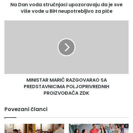
Na Dan voda stručnjaci upozoravaju da je sve
vode
u
više vode u BiH neupotrebljivo za piće
BiH
neupotrebljivo
MINISTAR
za
MARIĆ
piće
RAZGOVARAO
SA
PREDSTAVNICIMA
POLJOPRIVREDNIH
PROIZVOĐAČA
ZDK
MINISTAR MARIĆ RAZGOVARAO SA
PREDSTAVNICIMA POLJOPRIVREDNIH
PROIZVOĐAČA ZDK
Povezani članci