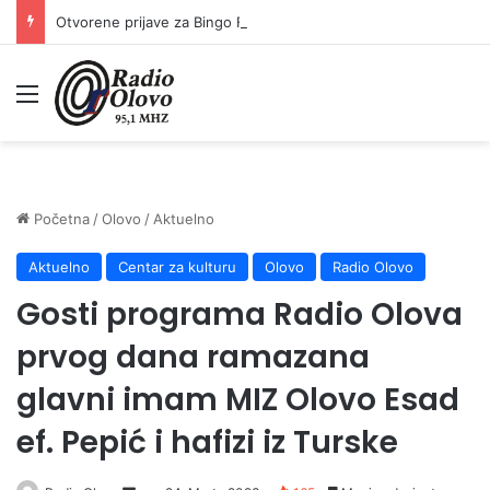
Otvorene prijave za Bingo Festival Fits: Odaberite outfit s omiljenim influencerom i zablistajte na Crvenom tepihu Sarajevo Film Festivala
Meni
Početna
/
Olovo
/
Aktuelno
Aktuelno
Centar za kulturu
Olovo
Radio Olovo
Gosti programa Radio Olova
prvog dana ramazana
glavni imam MIZ Olovo Esad
ef. Pepić i hafizi iz Turske