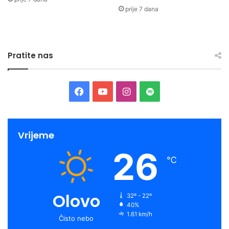
prije 7 dana
Pratite nas
Facebook
YouTube
Instagram
Spotify
Vrijeme
26
℃
Olovo
32º - 22º
40%
1.61 km/h
Čisto nebo