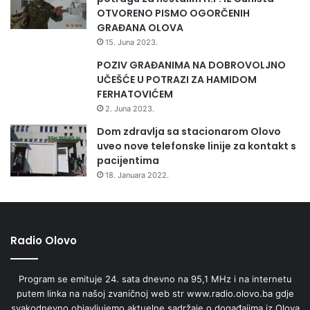
OTVORENO PISMO OGORČENIH
GRAĐANA OLOVA
15. Juna 2023.
POZIV GRAĐANIMA NA DOBROVOLJNO
UČEŠĆE U POTRAZI ZA HAMIDOM
FERHATOVIĆEM
2. Juna 2023.
Dom zdravlja sa stacionarom Olovo
uveo nove telefonske linije za kontakt s
pacijentima
18. Januara 2022.
Radio Olovo
Program se emituje 24. sata dnevno na 95,1 MHz i na internetu
putem linka na našoj zvaničnoj web str www.radio.olovo.ba gdje
svakodnevno objavljujemo aktuelne sadržaje o događajima iz Olova