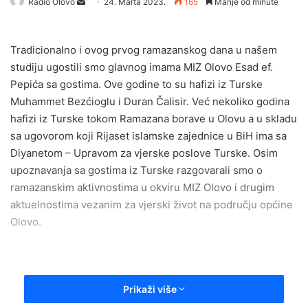
Send
Radio Olovo
24. Marta 2023.
165
Manje od minute
an
email
Tradicionalno i ovog prvog ramazanskog dana u našem
studiju ugostili smo glavnog imama MIZ Olovo Esad ef.
Pepića sa gostima. Ove godine to su hafizi iz Turske
Muhammet Bezćioglu i Duran Čalisir. Već nekoliko godina
hafizi iz Turske tokom Ramazana borave u Olovu a u skladu
sa ugovorom koji Rijaset islamske zajednice u BiH ima sa
Diyanetom – Upravom za vjerske poslove Turske. Osim
upoznavanja sa gostima iz Turske razgovarali smo o
ramazanskim aktivnostima u okviru MIZ Olovo i drugim
aktuelnostima vezanim za vjerski život na području općine
Olovo.
Prikaži više