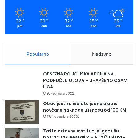
32
30
32
35
35
℃
℃
℃
℃
℃
pet
sub
ned
pon
uto
Popularno
Nedavno
OPSEŽNA POLICIJSKA AKCIJA NA
PODRUČJU OLOVA – UHAPŠENO OSAM
LICA
9. Februara 2022.
Obavijest za isplatu jednokratne
novčane naknade u iznosu od 100 KM
17. Novembra 2023.
Zašto državne institucije ignorišu
potragu za nestalim H.F. iz Čuništa -