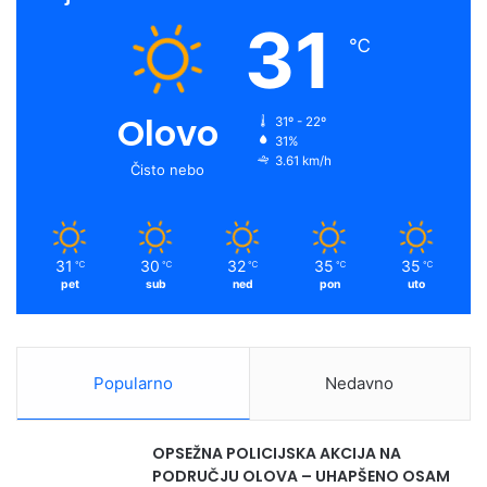
31
℃
Olovo
31º - 22º
31%
3.61 km/h
Čisto nebo
31
30
32
35
35
℃
℃
℃
℃
℃
pet
sub
ned
pon
uto
Popularno
Nedavno
OPSEŽNA POLICIJSKA AKCIJA NA
PODRUČJU OLOVA – UHAPŠENO OSAM