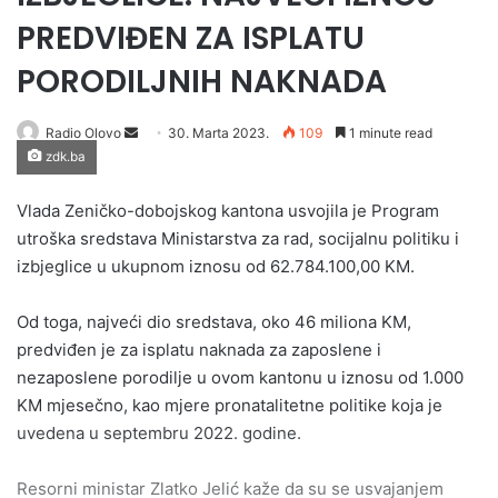
PREDVIĐEN ZA ISPLATU
PORODILJNIH NAKNADA
Send
Radio Olovo
30. Marta 2023.
109
1 minute read
zdk.ba
an
email
Vlada Zeničko-dobojskog kantona usvojila je Program
utroška sredstava Ministarstva za rad, socijalnu politiku i
izbjeglice u ukupnom iznosu od 62.784.100,00 KM.
Od toga, najveći dio sredstava, oko 46 miliona KM,
predviđen je za isplatu naknada za zaposlene i
nezaposlene porodilje u ovom kantonu u iznosu od 1.000
KM mjesečno, kao mjere pronatalitetne politike koja je
uvedena u septembru 2022. godine.
Resorni ministar Zlatko Jelić kaže da su se usvajanjem