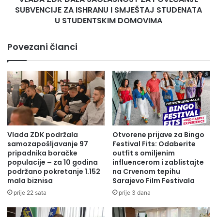
SMJEŠTAJ
SUBVENCIJE ZA ISHRANU I SMJEŠTAJ STUDENATA
STUDENATA
U STUDENTSKIM DOMOVIMA
U
STUDENTSKIM
Povezani članci
DOMOVIMA
Vlada ZDK podržala
Otvorene prijave za Bingo
samozapošljavanje 97
Festival Fits: Odaberite
pripadnika boračke
outfit s omiljenim
populacije – za 10 godina
influencerom i zablistajte
podržano pokretanje 1.152
na Crvenom tepihu
mala biznisa
Sarajevo Film Festivala
prije 22 sata
prije 3 dana