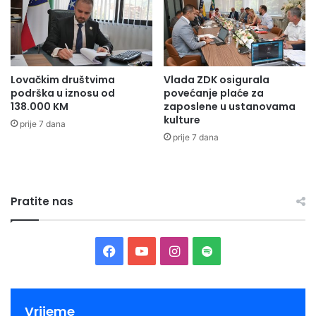
Lovačkim društvima
Vlada ZDK osigurala
podrška u iznosu od
povećanje plaće za
138.000 KM
zaposlene u ustanovama
kulture
prije 7 dana
prije 7 dana
Pratite nas
Facebook
YouTube
Instagram
Spotify
Vrijeme