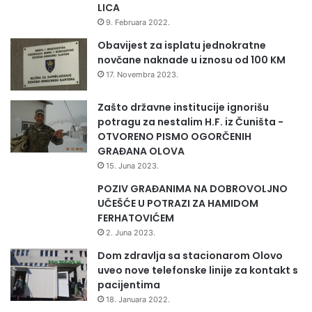
LICA
9. Februara 2022.
Obavijest za isplatu jednokratne
novčane naknade u iznosu od 100 KM
17. Novembra 2023.
Zašto državne institucije ignorišu
potragu za nestalim H.F. iz Čuništa -
OTVORENO PISMO OGORČENIH
GRAĐANA OLOVA
15. Juna 2023.
POZIV GRAĐANIMA NA DOBROVOLJNO
UČEŠĆE U POTRAZI ZA HAMIDOM
FERHATOVIĆEM
2. Juna 2023.
Dom zdravlja sa stacionarom Olovo
uveo nove telefonske linije za kontakt s
pacijentima
18. Januara 2022.