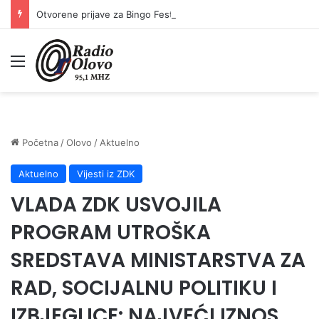
Otvorene prijave za Bingo Festival Fits: Odaberite outfit s omiljenim influencerom i zablistajte na Crvenom tepihu Sarajevo Film Festivala
Meni
Početna
/
Olovo
/
Aktuelno
Aktuelno
Vijesti iz ZDK
VLADA ZDK USVOJILA
PROGRAM UTROŠKA
SREDSTAVA MINISTARSTVA ZA
RAD, SOCIJALNU POLITIKU I
IZBJEGLICE: NAJVEĆI IZNOS