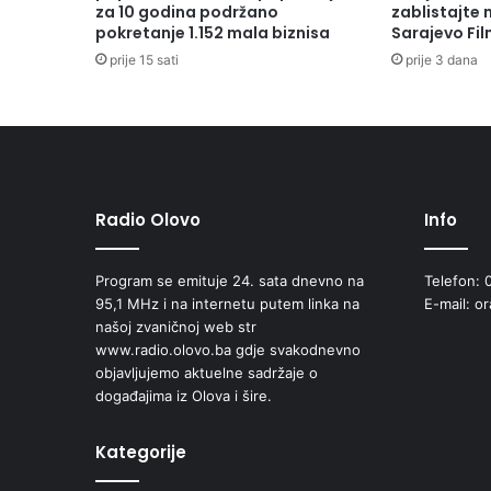
za 10 godina podržano
zablistajte
pokretanje 1.152 mala biznisa
Sarajevo Fil
prije 15 sati
prije 3 dana
Radio Olovo
Info
Program se emituje 24. sata dnevno na
Telefon: 
95,1 MHz i na internetu putem linka na
E-mail: o
našoj zvaničnoj web str
www.radio.olovo.ba gdje svakodnevno
objavljujemo aktuelne sadržaje o
događajima iz Olova i šire.
Kategorije