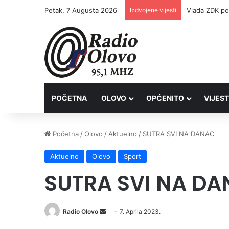
Petak, 7 Augusta 2026
Izdvojene vijesti
POČETNA
OLOVO
OPĆENITO
VIJEST
Početna
/
Olovo
/
Aktuelno
/
SUTRA SVI NA DANAC
Aktuelno
Olovo
Sport
SUTRA SVI NA D
Send
Radio Olovo
7. Aprila 2023.
an