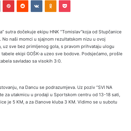
n
Tumblr
Pinterest
Reddit
VKontakte
Odnoklassniki
Pocket
ica” sutra dočekuje ekipu HNK “Tomislav”koja od Stupčanice
i. No naši momci u sjajnom rezultatskom nizu u ovoj
a, uz sve bez primljenog gola, s pravom prihvataju ulogu
ideru tabele ekipi GOŠK-a uzeo sve bodove. Podsjećamo, prošle
tabela savladao sa visokih 3:0.
gostovanju, na Dancu se podrazumjeva. Uz poziv “SVI NA
e za utakmicu u prodaji u Sportskom centru od 13-18 sati,
nice je 5 KM, a za članove kluba 3 KM. Vidimo se u subotu