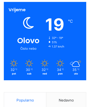
Vrijeme
19
℃
Olovo
32º - 19º
51%
1.37 km/h
Čisto nebo
32
30
32
34
35
℃
℃
℃
℃
℃
pet
sub
ned
pon
uto
Popularno
Nedavno