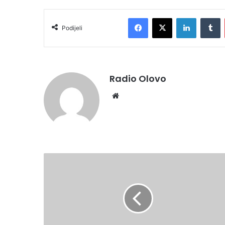
Facebook
X
LinkedIn
T
Podijeli
Radio Olovo
Website
VLADA
ZDK
PREDSTAVILA
REZULTATE
RADA
TOKOM
PRVIH