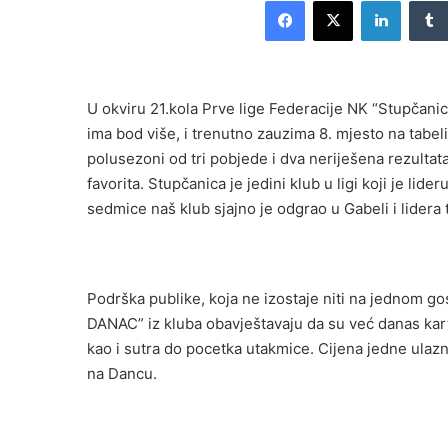
Facebook
X
LinkedI
email
U okviru 21.kola Prve lige Federacije NK “Stupčan
ima bod više, i trenutno zauzima 8. mjesto na tabel
polusezoni od tri pobjede i dva neriješena rezultat
favorita. Stupčanica je jedini klub u ligi koji je l
sedmice naš klub sjajno je odgrao u Gabeli i lidera 
Podrška publike, koja ne izostaje niti na jednom 
DANAC” iz kluba obavještavaju da su već danas kart
kao i sutra do pocetka utakmice. Cijena jedne ulaz
na Dancu.