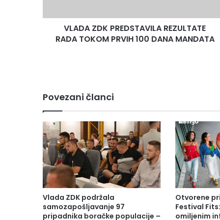
100
DANA
VLADA ZDK PREDSTAVILA REZULTATE
MANDATA
RADA TOKOM PRVIH 100 DANA MANDATA
Povezani članci
Vlada ZDK podržala
Otvorene pr
samozapošljavanje 97
Festival Fits
pripadnika boračke populacije –
omiljenim in