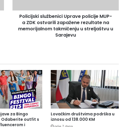
ostvarili
zapažene
Policijski službenici Uprave policije MUP-
rezultate
na
a ZDK ostvarili zapažene rezultate na
memorijalnom
memorijalnom takmičenju u streljaštvu u
takmičenju
Sarajevu
u
streljaštvu
u
Sarajevu
ijave za Bingo
Lovačkim društvima podrška u
: Odaberite outfit s
iznosu od 138.000 KM
fluencerom i
prije 7 dana