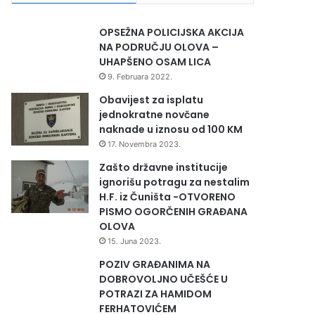
OPSEŽNA POLICIJSKA AKCIJA
NA PODRUČJU OLOVA –
UHAPŠENO OSAM LICA
9. Februara 2022.
Obavijest za isplatu
jednokratne novčane
naknade u iznosu od 100 KM
17. Novembra 2023.
Zašto državne institucije
ignorišu potragu za nestalim
H.F. iz Čuništa -OTVORENO
PISMO OGORČENIH GRAĐANA
OLOVA
15. Juna 2023.
POZIV GRAĐANIMA NA
DOBROVOLJNO UČEŠĆE U
POTRAZI ZA HAMIDOM
FERHATOVIĆEM