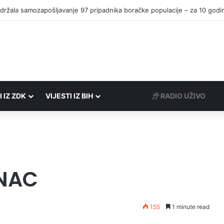
I IZ ZDK
VIJESTI IZ BIH
RADIO UŽIVO
ANAC
155
1 minute read