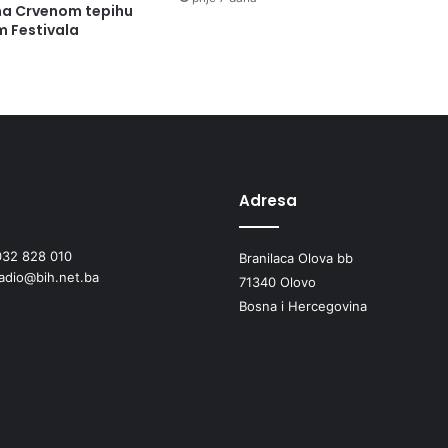
 na Crvenom tepihu
m Festivala
Adresa
032 828 010
Branilaca Olova bb
radio@bih.net.ba
71340 Olovo
Bosna i Hercegovina