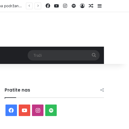
Facebook
YouTube
Instagram
Spotify
Log In
Random Article
Sidebar
Vlada ZDK podržala samozapošljavanje 97 pripadnika boračke populacije – za 10 godina podržano pokretanje 1.152 mala biznisa
Traži
Pratite nas
Facebook
YouTube
Instagram
Spotify