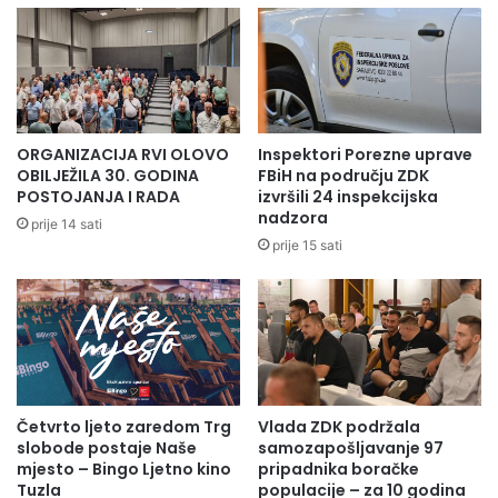
partnerima i unaprijede svoju prodaju krajnjim kupcima. Na
sajmu će firme također imati mogućnost direktne prodaje
njihovih proizvoda posjetiteljima.
Ministarstvo za privredu ZDK
ORGANIZACIJA RVI OLOVO
Inspektori Porezne uprave
OBILJEŽILA 30. GODINA
FBiH na području ZDK
POSTOJANJA I RADA
izvršili 24 inspekcijska
nadzora
prije 14 sati
prije 15 sati
Četvrto ljeto zaredom Trg
Vlada ZDK podržala
slobode postaje Naše
samozapošljavanje 97
mjesto – Bingo Ljetno kino
pripadnika boračke
Tuzla
populacije – za 10 godina