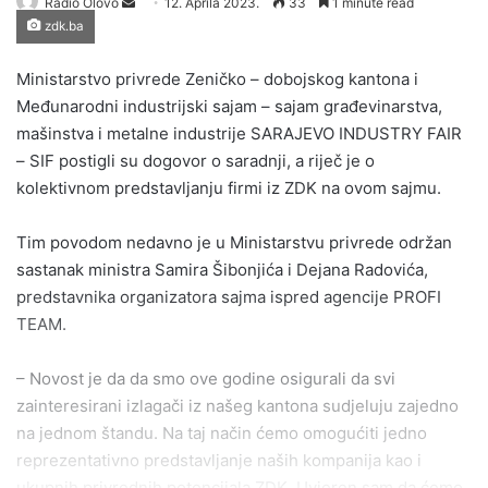
Send
Radio Olovo
12. Aprila 2023.
33
1 minute read
zdk.ba
an
email
Ministarstvo privrede Zeničko – dobojskog kantona i
Međunarodni industrijski sajam – sajam građevinarstva,
mašinstva i metalne industrije SARAJEVO INDUSTRY FAIR
– SIF postigli su dogovor o saradnji, a riječ je o
kolektivnom predstavljanju firmi iz ZDK na ovom sajmu.
Tim povodom nedavno je u Ministarstvu privrede održan
sastanak ministra Samira Šibonjića i Dejana Radovića,
predstavnika organizatora sajma ispred agencije PROFI
TEAM.
– Novost je da da smo ove godine osigurali da svi
zainteresirani izlagači iz našeg kantona sudjeluju zajedno
na jednom štandu. Na taj način ćemo omogućiti jedno
reprezentativno predstavljanje naših kompanija kao i
ukupnih privrednih potencijala ZDK. Uvjeren sam da ćemo