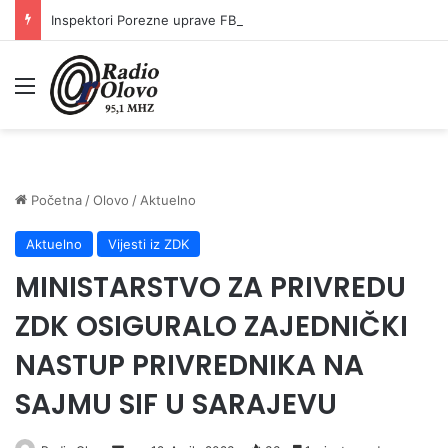
Inspektori Porezne uprave FBiH na području ZDK izvršili 24 inspekcijska nadzora
Meni
Početna
/
Olovo
/
Aktuelno
Aktuelno
Vijesti iz ZDK
MINISTARSTVO ZA PRIVREDU
ZDK OSIGURALO ZAJEDNIČKI
NASTUP PRIVREDNIKA NA
SAJMU SIF U SARAJEVU