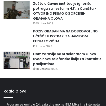
Zašto državne institucije ignorišu
potragu za nestalim H.F. iz Čuništa -
OTVORENO PISMO OGORČENIH
GRAĐANA OLOVA
15. Juna 2023.
POZIV GRAĐANIMA NA DOBROVOLJNO
UČEŠĆE U POTRAZI ZA HAMIDOM
FERHATOVIĆEM
2. Juna 2023.
Dom zdravlja sa stacionarom Olovo
uveo nove telefonske linije za kontakt s
pacijentima
18. Januara 2022.
Radio Olovo
Program se emituje 24. sata dnevno na 95,1 MHz i na internetu