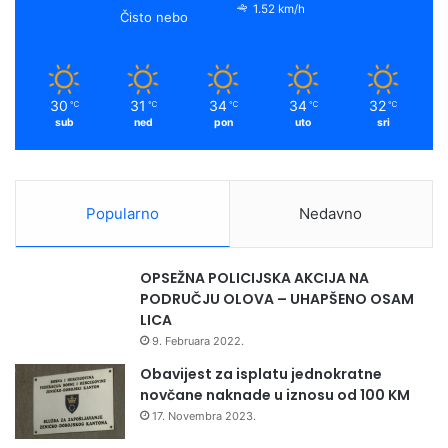
1.52 km/h
Čisto nebo
30
31
34
34
32
℃
℃
℃
℃
℃
sub
ned
pon
uto
sri
Popularno
Nedavno
OPSEŽNA POLICIJSKA AKCIJA NA
PODRUČJU OLOVA – UHAPŠENO OSAM
LICA
9. Februara 2022.
Obavijest za isplatu jednokratne
novčane naknade u iznosu od 100 KM
17. Novembra 2023.