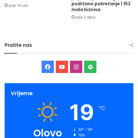
podržano pokretanje 1.152
prije 16 sati
mala biznisa
prije 2 dana
Pratite nas
Facebook
YouTube
Instagram
Spotify
Vrijeme
19
℃
Olovo
30º - 19º
78%