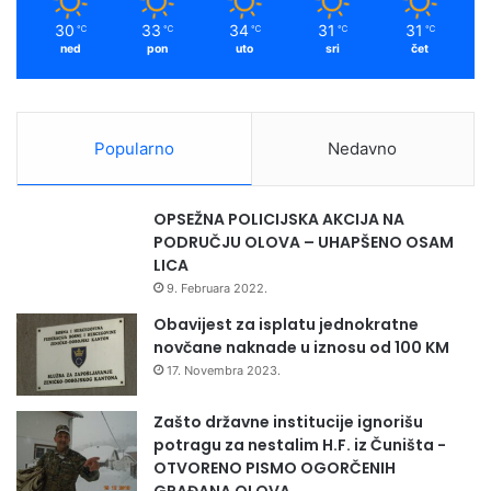
30
33
34
31
31
℃
℃
℃
℃
℃
ned
pon
uto
sri
čet
Popularno
Nedavno
OPSEŽNA POLICIJSKA AKCIJA NA
PODRUČJU OLOVA – UHAPŠENO OSAM
LICA
9. Februara 2022.
Obavijest za isplatu jednokratne
novčane naknade u iznosu od 100 KM
17. Novembra 2023.
Zašto državne institucije ignorišu
potragu za nestalim H.F. iz Čuništa -
OTVORENO PISMO OGORČENIH
GRAĐANA OLOVA