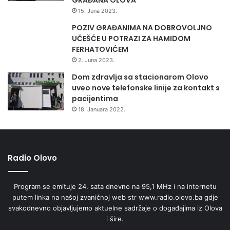
15. Juna 2023.
POZIV GRAĐANIMA NA DOBROVOLJNO
UČEŠĆE U POTRAZI ZA HAMIDOM
FERHATOVIĆEM
2. Juna 2023.
Dom zdravlja sa stacionarom Olovo
uveo nove telefonske linije za kontakt s
pacijentima
18. Januara 2022.
Radio Olovo
Program se emituje 24. sata dnevno na 95,1 MHz i na internetu
putem linka na našoj zvaničnoj web str www.radio.olovo.ba gdje
svakodnevno objavljujemo aktuelne sadržaje o događajima iz Olova
i šire.