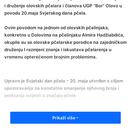
i druženje olovskih pčelara i članova UGP “Bor” Olovo u
povodu 20.maja Svjetskog dana pčela.
Ovim povodom na jednom od olovskih pčelinjaka,
konkretno u Dolovima na pčelinjaku Almira Hadžiabdića,
okupile su se olovske pčelarske porodice na zajedničkom
druženju I razmjeni znanja i iskustava pčelarenja u
vremenu opterećenom brojnim problemima.
Upravo je Svjetski dan pčela – 20. maja utvrđen s ciljem
upozoravanja na konstatno smanjenje njihovog broja i
podizanja svijesti o značaju pčele
Prikaži više
Gotovo 90% divljih biljnih vrsta na svijetu ovisi u
potpunosti ili barem dijelom o oprašivanju zajedno s više