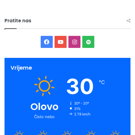
Pratite nas
Facebook
YouTube
Instagram
Spotify
Vrijeme
30
℃
Olovo
30º - 20º
31%
2.78 km/h
Čisto nebo