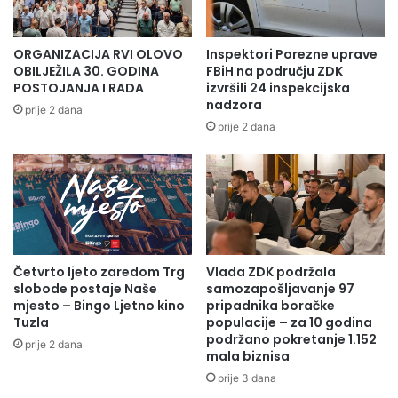
ORGANIZACIJA RVI OLOVO
Inspektori Porezne uprave
OBILJEŽILA 30. GODINA
FBiH na području ZDK
POSTOJANJA I RADA
izvršili 24 inspekcijska
nadzora
prije 2 dana
prije 2 dana
Četvrto ljeto zaredom Trg
Vlada ZDK podržala
slobode postaje Naše
samozapošljavanje 97
mjesto – Bingo Ljetno kino
pripadnika boračke
Tuzla
populacije – za 10 godina
podržano pokretanje 1.152
prije 2 dana
mala biznisa
prije 3 dana