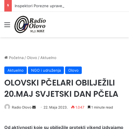
Inspektori Porezne uprave FBiH na području ZDK izvršili 24 inspekcijska nadzora
Meni
Početna
/
Olovo
/
Aktuelno
Aktuelno
NGO i udruženja
Olovo
OLOVSKI PČELARI OBILJEŽILI
20.MAJ SVJETSKI DAN PČELA
Send
Radio Olovo
22. Maja 2023.
1.047
1 minute read
an
email
Od aktivnosti koje su obilježile protekli vikend izdvajamo