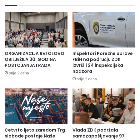
ORGANIZACIJA RVI OLOVO
Inspektori Porezne uprave
OBILJEŽILA 30. GODINA
FBiH na području ZDK
POSTOJANJA I RADA
izvršili 24 inspekcijska
nadzora
prije 2 dana
prije 2 dana
Četvrto ljeto zaredom Trg
Vlada ZDK podržala
slobode postaje Naše
samozapošljavanje 97