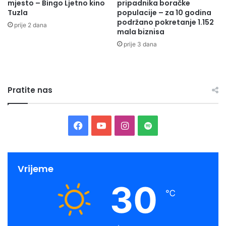
mjesto – Bingo Ljetno kino
pripadnika boračke
Tuzla
populacije – za 10 godina
podržano pokretanje 1.152
prije 2 dana
mala biznisa
prije 3 dana
Pratite nas
Facebook
YouTube
Instagram
Spotify
Vrijeme
30
℃