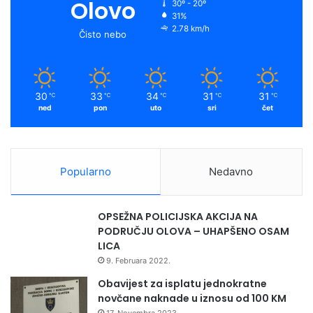
Olovo
30º - 20º
31%
2.78 km/h
Čisto nebo
30
33
34
31
31
℃
℃
℃
℃
℃
ned
pon
uto
sri
čet
Popularno
Nedavno
OPSEŽNA POLICIJSKA AKCIJA NA
PODRUČJU OLOVA – UHAPŠENO OSAM
LICA
9. Februara 2022.
Obavijest za isplatu jednokratne
novčane naknade u iznosu od 100 KM
17. Novembra 2023.