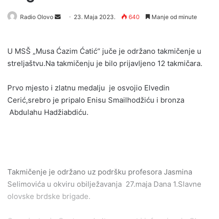
Send
Radio Olovo
23. Maja 2023.
640
Manje od minute
an
email
U MSŠ „Musa Ćazim Ćatić“ juče je održano takmičenje u
streljaštvu.Na takmičenju je bilo prijavljeno 12 takmičara.
Prvo mjesto i zlatnu medalju je osvojio Elvedin
Cerić,srebro je pripalo Enisu Smailhodžiću i bronza
Abdulahu Hadžiabdiću.
Takmičenje je održano uz podršku profesora Jasmina
Selimovića u okviru obilježavanja 27.maja Dana 1.Slavne
olovske brdske brigade.