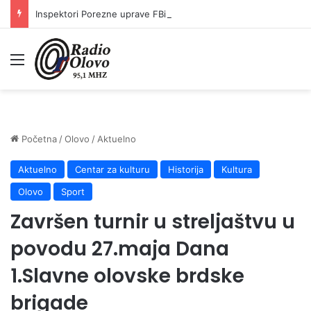
Inspektori Porezne uprave FBiH na području ZDK izvršili 24 inspekcijska nadzora
Meni
Početna
/
Olovo
/
Aktuelno
Aktuelno
Centar za kulturu
Historija
Kultura
Olovo
Sport
Završen turnir u streljaštvu u
povodu 27.maja Dana
1.Slavne olovske brdske
brigade