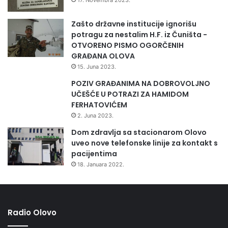
Zašto državne institucije ignorišu
potragu za nestalim H.F. iz Čuništa -
OTVORENO PISMO OGORČENIH
GRAĐANA OLOVA
15. Juna 2023.
POZIV GRAĐANIMA NA DOBROVOLJNO
UČEŠĆE U POTRAZI ZA HAMIDOM
FERHATOVIĆEM
2. Juna 2023.
Dom zdravlja sa stacionarom Olovo
uveo nove telefonske linije za kontakt s
pacijentima
18. Januara 2022.
Radio Olovo