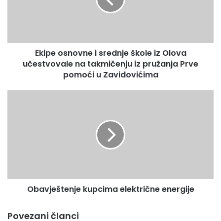
škole
iz
Olova
učestvovale
na
Ekipe osnovne i srednje škole iz Olova
takmičenju
iz
učestvovale na takmičenju iz pružanja Prve
pružanja
pomoći u Zavidovićima
Prve
pomoći
Obavještenje
u
kupcima
Zavidovićima
električne
energije
Obavještenje kupcima električne energije
Povezani članci