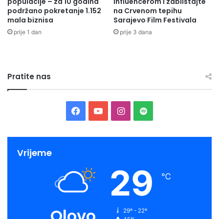
populacije – za 10 godina
influencerom i zablistajte
podržano pokretanje 1.152
na Crvenom tepihu
mala biznisa
Sarajevo Film Festivala
prije 1 dan
prije 3 dana
Pratite nas
Facebook
YouTube
Instagram
Spotify
Vrijeme
29
℃
Olovo
29º - 22º