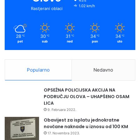
45%
1.02 km/h
Rastjerani oblaci
28
30
31
34
34
℃
℃
℃
℃
℃
pet
sub
ned
pon
uto
Popularno
Nedavno
OPSEŽNA POLICIJSKA AKCIJA NA
PODRUČJU OLOVA – UHAPŠENO OSAM
LICA
9. Februara 2022.
Obavijest za isplatu jednokratne
novčane naknade u iznosu od 100 KM
17. Novembra 2023.