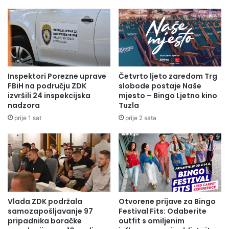
Inspektori Porezne uprave
Četvrto ljeto zaredom Trg
FBiH na području ZDK
slobode postaje Naše
izvršili 24 inspekcijska
mjesto – Bingo Ljetno kino
nadzora
Tuzla
prije 1 sat
prije 2 sata
Vlada ZDK podržala
Otvorene prijave za Bingo
samozapošljavanje 97
Festival Fits: Odaberite
pripadnika boračke
outfit s omiljenim