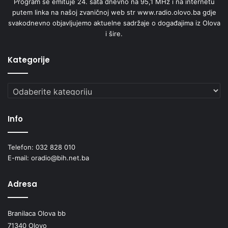
Program se emituje 24. sata dnevno na 95,1 MHz i na internetu
putem linka na našoj zvaničnoj web str www.radio.olovo.ba gdje
svakodnevno objavljujemo aktuelne sadržaje o događajima iz Olova
i šire.
Kategorije
Kategorije
Info
Telefon: 032 828 010
E-mail: oradio@bih.net.ba
Adresa
Branilaca Olova bb
71340 Olovo