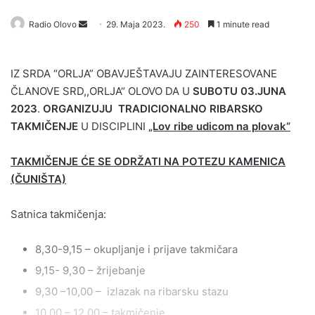
Send
Radio Olovo
29. Maja 2023.
250
1 minute read
an
email
IZ SRDA “ORLJA” OBAVJEŠTAVAJU ZAINTERESOVANE
ČLANOVE SRD,,ORLJA“ OLOVO DA U
SUBOTU 03.JUNA
2023
.
ORGANIZUJU TRADICIONALNO
RIBARSKO
TAKMIČENJE
U DISCIPLINI
„Lov ribe udicom na plovak“
TAKMIČENJE ĆE SE ODRŽATI NA POTEZU KAMENICA
(ČUNIŠTA)
Satnica takmičenja:
8,30-9,15 – okupljanje i prijave takmičara
9,15- 9,30 – žrijebanje
9,30 –10,00 – izlazak na ribarsku stazu
10,00 – 12,00 – takmičenje