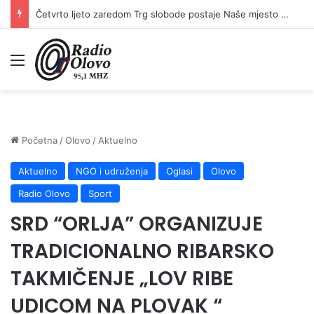
Četvrto ljeto zaredom Trg slobode postaje Naše mjesto – Bingo Ljetno kino Tuzla
Meni
Početna
/
Olovo
/
Aktuelno
Aktuelno
NGO i udruženja
Oglasi
Olovo
Radio Olovo
Sport
SRD “ORLJA” ORGANIZUJE
TRADICIONALNO RIBARSKO
TAKMIČENJE „LOV RIBE
UDICOM NA PLOVAK “