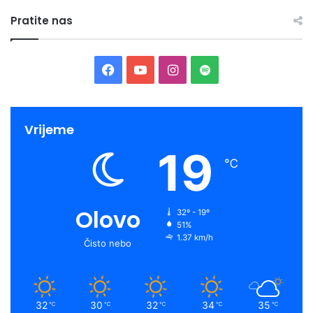
Pratite nas
Facebook
YouTube
Instagram
Spotify
Vrijeme
19
℃
Olovo
32º - 19º
51%
1.37 km/h
Čisto nebo
32
30
32
34
35
℃
℃
℃
℃
℃