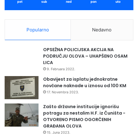
pet
sub
ned
pon
uto
Popularno
Nedavno
OPSEŽNA POLICIJSKA AKCIJA NA
PODRUČJU OLOVA – UHAPŠENO OSAM
LICA
9. Februara 2022.
Obavijest za isplatu jednokratne
novčane naknade u iznosu od 100 KM
17. Novembra 2023.
Zašto državne institucije ignorišu
potragu za nestalim H.F. iz Čuništa -
OTVORENO PISMO OGORČENIH
GRAĐANA OLOVA
15. Juna 2023.