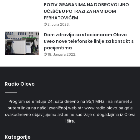
POZIV GRAĐANIMA NA DOBROVOLJNO
UČEŠĆE U POTRAZI ZA HAMIDOM
FERHATOVIĆEM
2. Juna 2023.
Dom zdravlja sa stacionarom Olovo
uveo nove telefonske linije za kontakt s
pacijentima
18. Januara 2022.
Radio Olovo
Program se emituje 24. sata dnevno na 95,1 MHz i na internetu
putem linka na našoj zvaničnoj web str www.radio.olovo.ba gdje
svakodnevno objavljujemo aktuelne sadržaje o događajima iz Olova
i šire.
Kategorije