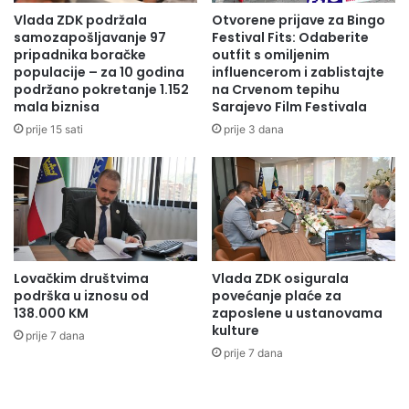
Vlada ZDK podržala
Otvorene prijave za Bingo
samozapošljavanje 97
Festival Fits: Odaberite
pripadnika boračke
outfit s omiljenim
populacije – za 10 godina
influencerom i zablistajte
podržano pokretanje 1.152
na Crvenom tepihu
mala biznisa
Sarajevo Film Festivala
prije 15 sati
prije 3 dana
Lovačkim društvima
Vlada ZDK osigurala
podrška u iznosu od
povećanje plaće za
138.000 KM
zaposlene u ustanovama
kulture
prije 7 dana
prije 7 dana