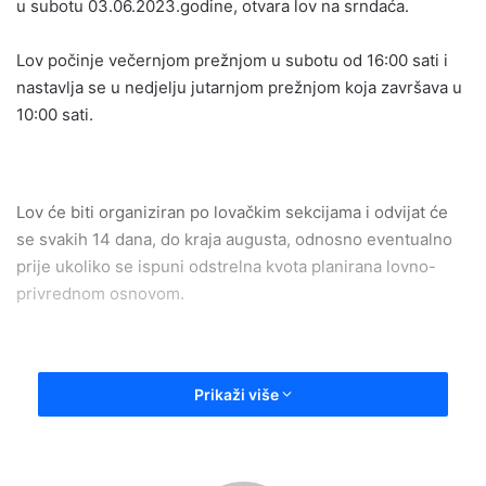
u subotu 03.06.2023.godine, otvara lov na srndaća.
Lov počinje večernjom prežnjom u subotu od 16:00 sati i
nastavlja se u nedjelju jutarnjom prežnjom koja završava u
10:00 sati.
Lov će biti organiziran po lovačkim sekcijama i odvijat će
se svakih 14 dana, do kraja augusta, odnosno eventualno
prije ukoliko se ispuni odstrelna kvota planirana lovno-
privrednom osnovom.
Iz LD “Tetrijeb” Olovo apeluju na mjesno stanovništvo da
Prikaži više
imajući u vidu ovu informaciju u pomenutim terminima
smanje kretanje šumom, odnosno lovištem.