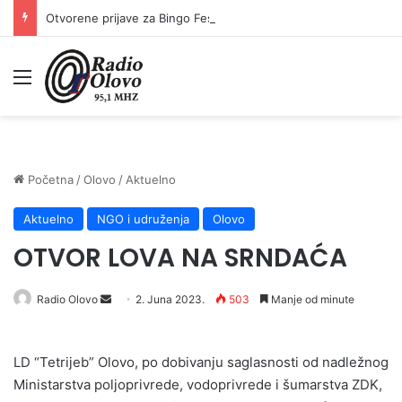
Otvorene prijave za Bingo Festival Fits: Odaberite outfit s omiljenim influencerom i zablistajte na Crvenom tepihu Sarajevo Film Festivala
Meni
Početna
/
Olovo
/
Aktuelno
Aktuelno
NGO i udruženja
Olovo
OTVOR LOVA NA SRNDAĆA
Send
Radio Olovo
2. Juna 2023.
503
Manje od minute
an
email
LD “Tetrijeb” Olovo, po dobivanju saglasnosti od nadležnog
Ministarstva poljoprivrede, vodoprivrede i šumarstva ZDK,