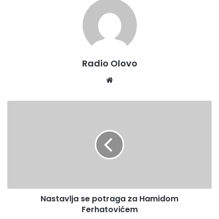
Radio Olovo
Website
Nastavlja
se
potraga
za
Hamidom
Ferhatovićem
Nastavlja se potraga za Hamidom
Ferhatovićem