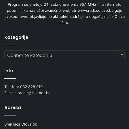
Program se emituje 24. sata dnevno na 95,1 MHz i na internetu
putem linka na našoj zvaničnoj web str www.radio.olovo.ba gdje
svakodnevno objavljujemo aktuelne sadržaje o događajima iz Olova
i šire.
Kategorije
Kategorije
Info
Telefon: 032 828 010
E-mail: oradio@bih.net.ba
Adresa
Branilaca Olova bb