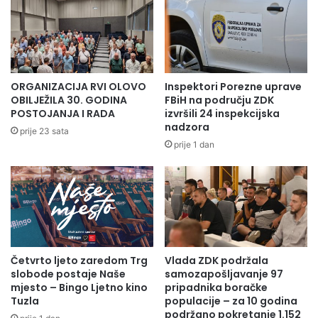
ORGANIZACIJA RVI OLOVO
Inspektori Porezne uprave
OBILJEŽILA 30. GODINA
FBiH na području ZDK
POSTOJANJA I RADA
izvršili 24 inspekcijska
nadzora
prije 23 sata
prije 1 dan
Četvrto ljeto zaredom Trg
Vlada ZDK podržala
slobode postaje Naše
samozapošljavanje 97
mjesto – Bingo Ljetno kino
pripadnika boračke
Tuzla
populacije – za 10 godina
podržano pokretanje 1.152