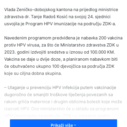
email
Vlada Zeničko-dobojskog kantona na prijedlog ministrice
zdravstva dr. Tanje Radoš Kosić na svojoj 24. sjednici
usvojila je Program HPV imunizacije na području ZDK-a.
Navedenim programom predviđena je nabavka 200 vakcina
protiv HPV virusa, za što će Ministarstvo zdravstva ZDK u
2023. godini izdvojiti sredstva u iznosu od 100.000 KM.
Vakcina se daje u dvije doze, a planiranom nabavkom biti
će obuhvaćeno ukupno 100 djevojčica sa područja ZDK
koje su ciljna dobna skupina.
– Ulaganje u prevenciju HPV infekcija putem vakcinacije
dugoročno će smanjiti troškove liječenja povezanih sa
rakom grlića maternice i drugim oblicima bolesti koje može
izazvati HPV. Ovo ministarstvo će u skladu sa programom
HPV imunizacije na području ZDK i u narednoj godini
planirati sredstva u proračunu, a shodno zainteresiranosti
Prikaži više