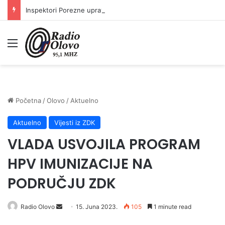
Inspektori Porezne uprave FBiH na području ZDK izvršili 24 inspekcijska nadzora
Meni
Početna
/
Olovo
/
Aktuelno
Aktuelno
Vijesti iz ZDK
VLADA USVOJILA PROGRAM
HPV IMUNIZACIJE NA
PODRUČJU ZDK
Send
Radio Olovo
15. Juna 2023.
105
1 minute read
an