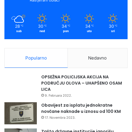
28
30
34
34
30
℃
℃
℃
℃
℃
sub
ned
pon
uto
sri
Popularno
Nedavno
OPSEŽNA POLICIJSKA AKCIJA NA
PODRUČJU OLOVA – UHAPŠENO OSAM
LICA
9. Februara 2022.
Obavijest za isplatu jednokratne
novčane naknade u iznosu od 100 KM
17. Novembra 2023.
Zašto državne institucije ignorišu