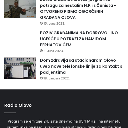
potragu za nestalim H.F. iz Čuništa -
OTVORENO PISMO OGORČENIH
GRAĐANA OLOVA
15. Juna 2023.
POZIV GRAĐANIMA NA DOBROVOLJNO
UČEŠĆE U POTRAZI ZA HAMIDOM
FERHATOVIĆEM
2. Juna 2023.
Dom zdravlja sa stacionarom Olovo
uveo nove telefonske linije za kontakt s
pacijentima
18. Januara 2022.
Radio Olovo
Program se emituje 24. sata dnevno na 95,1 MHz i na internetu
putem linka na našoj zvaničnoj web str www.radio.olovo.ba gdje