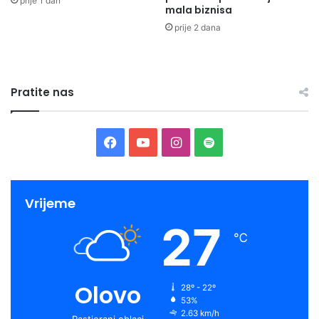
prije 1 dan
mala biznisa
prije 2 dana
Pratite nas
Facebook
YouTube
Instagram
Spotify
Vrijeme
27
℃
Olovo
28º - 22º
53%
2.63 km/h
Rastjerani oblaci