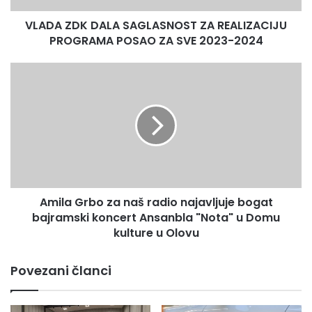
ZA
VLADA ZDK DALA SAGLASNOST ZA REALIZACIJU
SVE
2023-
PROGRAMA POSAO ZA SVE 2023-2024
2024
Amila
Grbo
za
naš
radio
najavljuje
bogat
bajramski
koncert
Amila Grbo za naš radio najavljuje bogat
Ansanbla
"Nota"
bajramski koncert Ansanbla "Nota" u Domu
u
kulture u Olovu
Domu
kulture
Povezani članci
u
Olovu