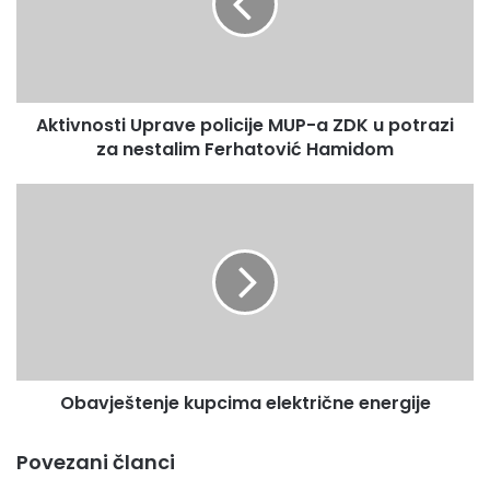
a
ZDK
u
potrazi
za
Aktivnosti Uprave policije MUP-a ZDK u potrazi
nestalim
Ferhatović
za nestalim Ferhatović Hamidom
Hamidom
Obavještenje
kupcima
električne
energije
Obavještenje kupcima električne energije
Povezani članci