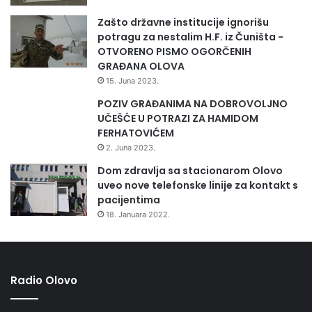
Zašto državne institucije ignorišu
potragu za nestalim H.F. iz Čuništa -
OTVORENO PISMO OGORČENIH
GRAĐANA OLOVA
15. Juna 2023.
POZIV GRAĐANIMA NA DOBROVOLJNO
UČEŠĆE U POTRAZI ZA HAMIDOM
FERHATOVIĆEM
2. Juna 2023.
Dom zdravlja sa stacionarom Olovo
uveo nove telefonske linije za kontakt s
pacijentima
18. Januara 2022.
Radio Olovo