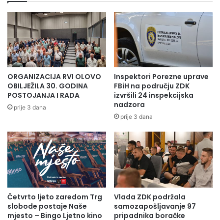
ORGANIZACIJA RVI OLOVO
Inspektori Porezne uprave
OBILJEŽILA 30. GODINA
FBiH na području ZDK
POSTOJANJA I RADA
izvršili 24 inspekcijska
nadzora
prije 3 dana
prije 3 dana
Četvrto ljeto zaredom Trg
Vlada ZDK podržala
slobode postaje Naše
samozapošljavanje 97
mjesto – Bingo Ljetno kino
pripadnika boračke