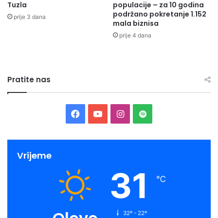
Tuzla
populacije – za 10 godina
podržano pokretanje 1.152
prije 3 dana
mala biznisa
prije 4 dana
Pratite nas
Facebook
YouTube
Instagram
Spotify
Vrijeme
31
℃
32º - 22º