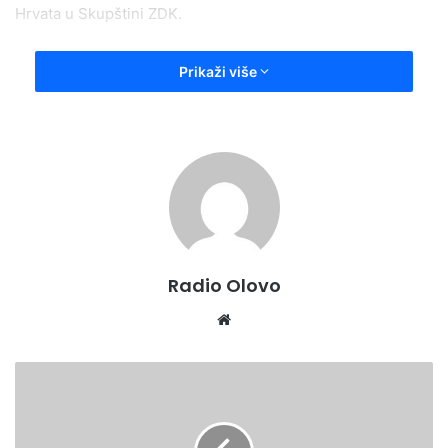
Hrvata u Skupštini ZDK.
Prikaži više
Radio Olovo
Website
Aktivnosti
Uprave
policije
MUP-