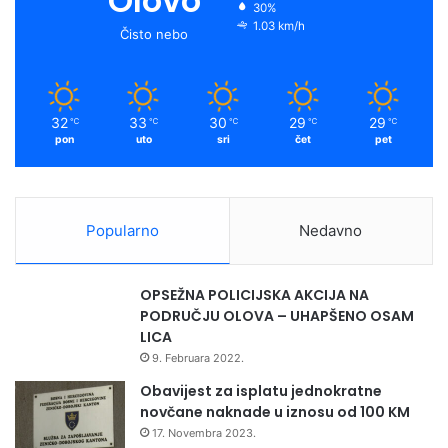
Olovo
30%
1.03 km/h
Čisto nebo
32
33
30
29
29
℃
℃
℃
℃
℃
pon
uto
sri
čet
pet
Popularno
Nedavno
OPSEŽNA POLICIJSKA AKCIJA NA
PODRUČJU OLOVA – UHAPŠENO OSAM
LICA
9. Februara 2022.
Obavijest za isplatu jednokratne
novčane naknade u iznosu od 100 KM
17. Novembra 2023.