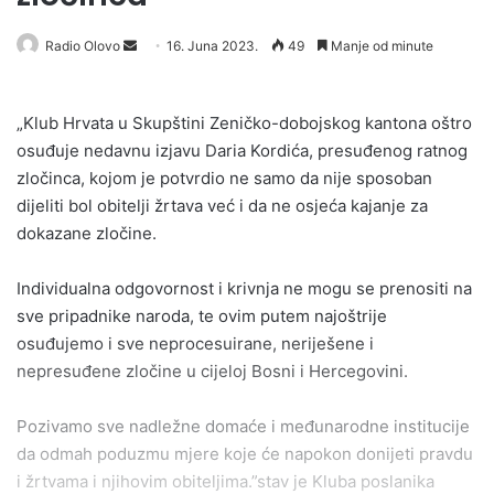
Send
Radio Olovo
16. Juna 2023.
49
Manje od minute
an
email
„Klub Hrvata u Skupštini Zeničko-dobojskog kantona oštro
osuđuje nedavnu izjavu Daria Kordića, presuđenog ratnog
zločinca, kojom je potvrdio ne samo da nije sposoban
dijeliti bol obitelji žrtava već i da ne osjeća kajanje za
dokazane zločine.
Individualna odgovornost i krivnja ne mogu se prenositi na
sve pripadnike naroda, te ovim putem najoštrije
osuđujemo i sve neprocesuirane, neriješene i
nepresuđene zločine u cijeloj Bosni i Hercegovini.
Pozivamo sve nadležne domaće i međunarodne institucije
da odmah poduzmu mjere koje će napokon donijeti pravdu
i žrtvama i njihovim obiteljima.”stav je Kluba poslanika