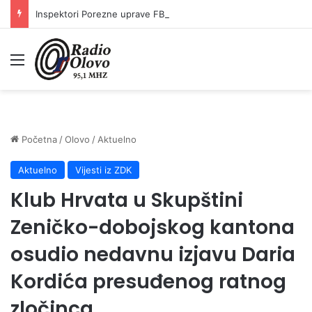
Inspektori Porezne uprave FBiH na području ZDK izvršili 24 inspekcijska nadzora
Meni
Početna
/
Olovo
/
Aktuelno
Aktuelno
Vijesti iz ZDK
Klub Hrvata u Skupštini
Zeničko-dobojskog kantona
osudio nedavnu izjavu Daria
Kordića presuđenog ratnog
zločinca